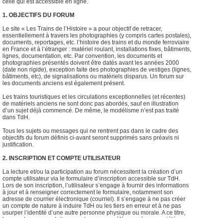
celle qui est accessible en ligne.
1. OBJECTIFS DU FORUM
Le site « Les Trains de l’Histoire » a pour objectif de retracer,
essentiellement à travers les photographies (y compris cartes postales),
documents, reportages, etc. l’histoire des trains et du monde ferroviaire
en France et à l’étranger : matériel roulant, installations fixes, bâtiments,
lignes, documentation, etc. Par convention, les documents et
photographies présentés doivent être datés avant les années 2000
(date non rigide), exception faite des photographies de vestiges (lignes,
bâtiments, etc), de signalisations ou matériels disparus. Un forum sur
les documents anciens est également présent.
Les trains touristiques et les circulations exceptionnelles (et récentes)
de matériels anciens ne sont donc pas abordés, sauf en illustration
d’un sujet déjà commencé. De même, le modélisme n’est pas traité
dans TdH.
Tous les sujets ou messages qui ne rentrent pas dans le cadre des
objectifs du forum définis ci-avant seront supprimés sans préavis ni
justification.
2. INSCRIPTION ET COMPTE UTILISATEUR
La lecture et/ou la participation au forum nécessitent la création d’un
compte utilisateur via le formulaire d’inscription accessible sur TdH.
Lors de son inscription, l’utilisateur s’engage à fournir des informations
à jour et à renseigner correctement le formulaire, notamment son
adresse de courrier électronique (courriel). Il s’engage à ne pas créer
un compte de nature à induire TdH ou les tiers en erreur et à ne pas
usurper l’identité d’une autre personne physique ou morale. A ce titre,