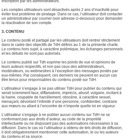
inscription par les administrateurs.
Les comptes utilisateurs sont désactivés après 2 ans d’inactivité pour
éviter tout problème de piratage. Dans ce cas, l’utilisateur doit contacter
un administrateur par courriel (voir adresse ci-dessous) pour demander
la réactivation de son compte.
3. CONTENU
Le contenu posté et partagé par les utilisateurs doit rentrer strictement
dans le cadre des objectifs de TdH définis au 1 de la présente charte.
Le contenu hors sujet, à caractère polémique, les échanges personnels
et les débats ne sont pas autorisés.
Le contenu publié sur Tdh exprime les points de vue et opinions de
leurs auteurs respectifs, et non pas ceux des administrateurs,
modérateurs, ou webmestres à l’exception des messages postés par
eux-mêmes. Par conséquent, ces derniers ne peuvent en aucun cas
être tenus pour responsables du contenu posté sur TdH.
L’utilisateur s’engage à ne pas utiliser TdH pour publier du contenu qui
serait sciemment faux, diffamatoire, imprécis, abusif, vulgaire, incitant à
la haine, coupable de harcèlement, obscène, à caractère sexuel,
menaçant, dévoilant l’intimité d’une personne, confidentiel, contraire
aux mœurs ou allant à l’encontre de n’importe quelle loi en vigueur.
L’utilisateur s’engage à ne publier aucun contenu sur TdH ne se
conformant pas aux droits d’auteur, au code de la propriété
intellectuelle ou ne disposant pas des autorisations nécessaires à sa
diffusion. Dans le cas où l’utilisateur a obtenu de tels droits de diffusion,
il doit obligatoirement mentionner cette autorisation, le ou les auteurs
du contenu et sa source.