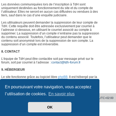
Les données communiquées lors de l’inscription à TdH sont
uniquement destinées au fonctionnement du site et du compte de
l’utilisateur. Elles ne seront en aucun cas diffusées ou vendues à des
tiers, sauf dans le cas d’une enquête judiciaire.
Les utilisateurs peuvent demander la suppression de leur compte de
TdH. Cette requête doit être adressée exclusivement par courriel à
l’adresse ci-dessous, en utilisant le courriel associé au compte à
supprimer. La suppression d’un compte n’entraine pas la suppression
du contenu associé. Toutefois, l’utilisateur peut demander que le
contenu soit anonymisé lors de la suppression de son compte. La
suppression d’un compte est irréversible.
8. CONTACT
L’équipe de TdH peut être contactée soit par message privé sur le
forum, soit par courriel à l’adresse :
contact@tdh-forum.fr
9. HÉBERGEUR
Le site fonctionne grâce au logiciel libre
phpBB
. Il est hébergé par la
société
o2switch
, Chemin des Pardiaux, 63000 Clermont-Ferrand,
France.
#
En poursuivant votre navigation, vous acceptez
l’utilisation de cookies.
En savoir plus
Accueil
Supprimer les cookies
Heures au format
UTC+02:00
OK
Développé par
phpBB
® Forum Software © phpBB Limited
Traduit par
phpBB-fr.com