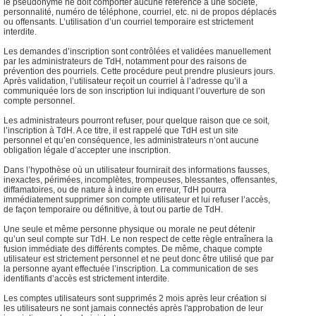
le pseudonyme ne doit comporter aucune référence à une société,
personnalité, numéro de téléphone, courriel, etc. ni de propos déplacés
ou offensants. L’utilisation d’un courriel temporaire est strictement
interdite.
Les demandes d’inscription sont contrôlées et validées manuellement
par les administrateurs de TdH, notamment pour des raisons de
prévention des pourriels. Cette procédure peut prendre plusieurs jours.
Après validation, l’utilisateur reçoit un courriel à l’adresse qu’il a
communiquée lors de son inscription lui indiquant l’ouverture de son
compte personnel.
Les administrateurs pourront refuser, pour quelque raison que ce soit,
l’inscription à TdH. A ce titre, il est rappelé que TdH est un site
personnel et qu’en conséquence, les administrateurs n’ont aucune
obligation légale d’accepter une inscription.
Dans l’hypothèse où un utilisateur fournirait des informations fausses,
inexactes, périmées, incomplètes, trompeuses, blessantes, offensantes,
diffamatoires, ou de nature à induire en erreur, TdH pourra
immédiatement supprimer son compte utilisateur et lui refuser l’accès,
de façon temporaire ou définitive, à tout ou partie de TdH.
Une seule et même personne physique ou morale ne peut détenir
qu’un seul compte sur TdH. Le non respect de cette règle entraînera la
fusion immédiate des différents comptes. De même, chaque compte
utilisateur est strictement personnel et ne peut donc être utilisé que par
la personne ayant effectuée l’inscription. La communication de ses
identifiants d’accès est strictement interdite.
Les comptes utilisateurs sont supprimés 2 mois après leur création si
les utilisateurs ne sont jamais connectés après l'approbation de leur