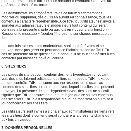
modérateurs ont toute latitude pour recadrer d’éventuelles dérives ou
améliorer la lisibilité du forum.
Les administrateurs et modérateurs de ce forum s’efforceront de
modifier ou supprimer, dès qu’ils en auront eu connaissance, tous les
contenus à caractère répréhensible. A ce titre, tout utilisateur est invité à
signaler aux administrateurs et modérateurs tout contenu qui serait
contraire à la présente charte ou aux lois en vigueur via la fonction «
Rapporter le message » (bouton [!]) présente sur chaque message du
forum.
Les administrateurs et les modérateurs sont des bénévoles et ne
peuvent donc pas gérer en permanence l’administration de TdH. En
cas de problème ou de question quelconque, il ne faut pas hésiter à les
contacter par message privé ou courriel.
6. SITES TIERS
Les pages du site peuvent contenir des liens hypertextes renvoyant
vers des sites Internet édités par des tiers sur lesquels TdH n’exerce
aucune contrôle. TdH n’assume aucune responsabilité quant au
contenu des sites tiers ou au contenu vers lequel les sites tiers peuvent
renvoyer. La présence de liens hypertextes vers des sites ne saurait
signifier que TdH approuve de quelque façon que ce soit les contenus
des sites tiers. TdH n’est responsable d’aucune modification ou mise à
jour concernant les sites tiers.
Les utilisateurs sont invités à signaler aux administrateurs les liens vers
les sites tiers dont le contenu serait contraire à la présente charte ou
aux lois en vigueur.
7. DONNÉES PERSONNELLES