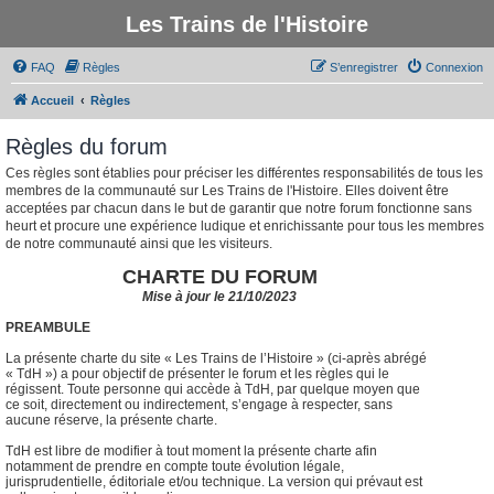
Les Trains de l'Histoire
FAQ
Règles
S’enregistrer
Connexion
Accueil
Règles
Règles du forum
Ces règles sont établies pour préciser les différentes responsabilités de tous les
membres de la communauté sur Les Trains de l'Histoire. Elles doivent être
acceptées par chacun dans le but de garantir que notre forum fonctionne sans
heurt et procure une expérience ludique et enrichissante pour tous les membres
de notre communauté ainsi que les visiteurs.
CHARTE DU FORUM
Mise à jour le 21/10/2023
PREAMBULE
La présente charte du site « Les Trains de l’Histoire » (ci-après abrégé
« TdH ») a pour objectif de présenter le forum et les règles qui le
régissent. Toute personne qui accède à TdH, par quelque moyen que
ce soit, directement ou indirectement, s’engage à respecter, sans
aucune réserve, la présente charte.
TdH est libre de modifier à tout moment la présente charte afin
notamment de prendre en compte toute évolution légale,
jurisprudentielle, éditoriale et/ou technique. La version qui prévaut est