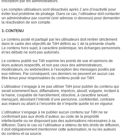
inscription par les administrateurs.
Les comptes utilisateurs sont désactivés après 2 ans d’inactivité pour
éviter tout problème de piratage. Dans ce cas, l’utilisateur doit contacter
un administrateur par courriel (voir adresse ci-dessous) pour demander
la réactivation de son compte.
3. CONTENU
Le contenu posté et partagé par les utilisateurs doit rentrer strictement
dans le cadre des objectifs de TdH définis au 1 de la présente charte.
Le contenu hors sujet, à caractère polémique, les échanges personnels
et les débats ne sont pas autorisés.
Le contenu publié sur Tdh exprime les points de vue et opinions de
leurs auteurs respectifs, et non pas ceux des administrateurs,
modérateurs, ou webmestres à l’exception des messages postés par
eux-mêmes. Par conséquent, ces derniers ne peuvent en aucun cas
être tenus pour responsables du contenu posté sur TdH.
L’utilisateur s’engage à ne pas utiliser TdH pour publier du contenu qui
serait sciemment faux, diffamatoire, imprécis, abusif, vulgaire, incitant à
la haine, coupable de harcèlement, obscène, à caractère sexuel,
menaçant, dévoilant l’intimité d’une personne, confidentiel, contraire
aux mœurs ou allant à l’encontre de n’importe quelle loi en vigueur.
L’utilisateur s’engage à ne publier aucun contenu sur TdH ne se
conformant pas aux droits d’auteur, au code de la propriété
intellectuelle ou ne disposant pas des autorisations nécessaires à sa
diffusion. Dans le cas où l’utilisateur a obtenu de tels droits de diffusion,
il doit obligatoirement mentionner cette autorisation, le ou les auteurs
du contenu et sa source.