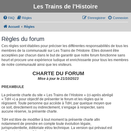
Les Trains de l'Histoire
FAQ
Règles
S’enregistrer
Connexion
Accueil
Règles
Règles du forum
Ces règles sont établies pour préciser les différentes responsabilités de tous les
membres de la communauté sur Les Trains de l'Histoire. Elles doivent être
acceptées par chacun dans le but de garantir que notre forum fonctionne sans
heurt et procure une expérience ludique et enrichissante pour tous les membres
de notre communauté ainsi que les visiteurs.
CHARTE DU FORUM
Mise à jour le 21/10/2023
PREAMBULE
La présente charte du site « Les Trains de l’Histoire » (ci-après abrégé
« TdH ») a pour objectif de présenter le forum et les règles qui le
régissent. Toute personne qui accède à TdH, par quelque moyen que
ce soit, directement ou indirectement, s’engage à respecter, sans
aucune réserve, la présente charte.
TdH est libre de modifier à tout moment la présente charte afin
notamment de prendre en compte toute évolution légale,
jurisprudentielle, éditoriale et/ou technique. La version qui prévaut est