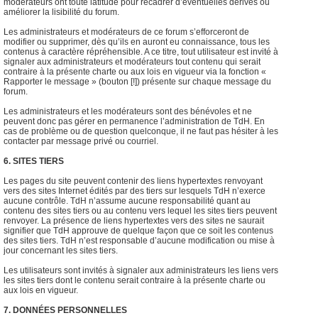
modérateurs ont toute latitude pour recadrer d’éventuelles dérives ou
améliorer la lisibilité du forum.
Les administrateurs et modérateurs de ce forum s’efforceront de
modifier ou supprimer, dès qu’ils en auront eu connaissance, tous les
contenus à caractère répréhensible. A ce titre, tout utilisateur est invité à
signaler aux administrateurs et modérateurs tout contenu qui serait
contraire à la présente charte ou aux lois en vigueur via la fonction «
Rapporter le message » (bouton [!]) présente sur chaque message du
forum.
Les administrateurs et les modérateurs sont des bénévoles et ne
peuvent donc pas gérer en permanence l’administration de TdH. En
cas de problème ou de question quelconque, il ne faut pas hésiter à les
contacter par message privé ou courriel.
6. SITES TIERS
Les pages du site peuvent contenir des liens hypertextes renvoyant
vers des sites Internet édités par des tiers sur lesquels TdH n’exerce
aucune contrôle. TdH n’assume aucune responsabilité quant au
contenu des sites tiers ou au contenu vers lequel les sites tiers peuvent
renvoyer. La présence de liens hypertextes vers des sites ne saurait
signifier que TdH approuve de quelque façon que ce soit les contenus
des sites tiers. TdH n’est responsable d’aucune modification ou mise à
jour concernant les sites tiers.
Les utilisateurs sont invités à signaler aux administrateurs les liens vers
les sites tiers dont le contenu serait contraire à la présente charte ou
aux lois en vigueur.
7. DONNÉES PERSONNELLES