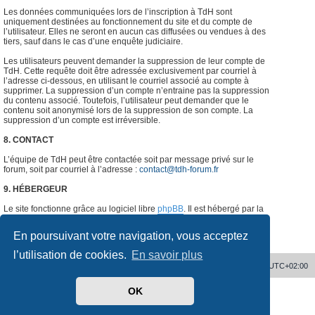
Les données communiquées lors de l’inscription à TdH sont
uniquement destinées au fonctionnement du site et du compte de
l’utilisateur. Elles ne seront en aucun cas diffusées ou vendues à des
tiers, sauf dans le cas d’une enquête judiciaire.
Les utilisateurs peuvent demander la suppression de leur compte de
TdH. Cette requête doit être adressée exclusivement par courriel à
l’adresse ci-dessous, en utilisant le courriel associé au compte à
supprimer. La suppression d’un compte n’entraine pas la suppression
du contenu associé. Toutefois, l’utilisateur peut demander que le
contenu soit anonymisé lors de la suppression de son compte. La
suppression d’un compte est irréversible.
8. CONTACT
L’équipe de TdH peut être contactée soit par message privé sur le
forum, soit par courriel à l’adresse :
contact@tdh-forum.fr
9. HÉBERGEUR
Le site fonctionne grâce au logiciel libre
phpBB
. Il est hébergé par la
société
o2switch
, Chemin des Pardiaux, 63000 Clermont-Ferrand,
France.
#
En poursuivant votre navigation, vous acceptez
l’utilisation de cookies.
En savoir plus
Accueil
Supprimer les cookies
Heures au format
UTC+02:00
OK
Développé par
phpBB
® Forum Software © phpBB Limited
Traduit par
phpBB-fr.com