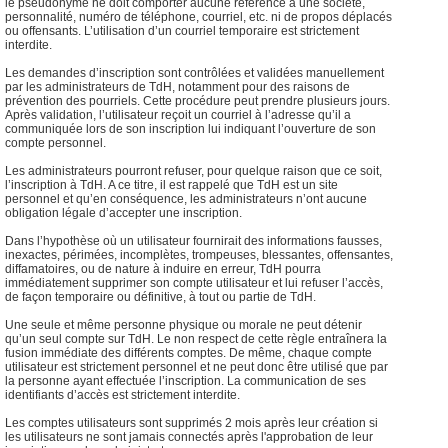
le pseudonyme ne doit comporter aucune référence à une société,
personnalité, numéro de téléphone, courriel, etc. ni de propos déplacés
ou offensants. L’utilisation d’un courriel temporaire est strictement
interdite.
Les demandes d’inscription sont contrôlées et validées manuellement
par les administrateurs de TdH, notamment pour des raisons de
prévention des pourriels. Cette procédure peut prendre plusieurs jours.
Après validation, l’utilisateur reçoit un courriel à l’adresse qu’il a
communiquée lors de son inscription lui indiquant l’ouverture de son
compte personnel.
Les administrateurs pourront refuser, pour quelque raison que ce soit,
l’inscription à TdH. A ce titre, il est rappelé que TdH est un site
personnel et qu’en conséquence, les administrateurs n’ont aucune
obligation légale d’accepter une inscription.
Dans l’hypothèse où un utilisateur fournirait des informations fausses,
inexactes, périmées, incomplètes, trompeuses, blessantes, offensantes,
diffamatoires, ou de nature à induire en erreur, TdH pourra
immédiatement supprimer son compte utilisateur et lui refuser l’accès,
de façon temporaire ou définitive, à tout ou partie de TdH.
Une seule et même personne physique ou morale ne peut détenir
qu’un seul compte sur TdH. Le non respect de cette règle entraînera la
fusion immédiate des différents comptes. De même, chaque compte
utilisateur est strictement personnel et ne peut donc être utilisé que par
la personne ayant effectuée l’inscription. La communication de ses
identifiants d’accès est strictement interdite.
Les comptes utilisateurs sont supprimés 2 mois après leur création si
les utilisateurs ne sont jamais connectés après l'approbation de leur