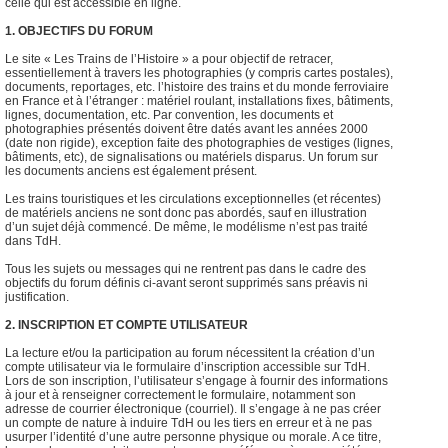
celle qui est accessible en ligne.
1. OBJECTIFS DU FORUM
Le site « Les Trains de l’Histoire » a pour objectif de retracer,
essentiellement à travers les photographies (y compris cartes postales),
documents, reportages, etc. l’histoire des trains et du monde ferroviaire
en France et à l’étranger : matériel roulant, installations fixes, bâtiments,
lignes, documentation, etc. Par convention, les documents et
photographies présentés doivent être datés avant les années 2000
(date non rigide), exception faite des photographies de vestiges (lignes,
bâtiments, etc), de signalisations ou matériels disparus. Un forum sur
les documents anciens est également présent.
Les trains touristiques et les circulations exceptionnelles (et récentes)
de matériels anciens ne sont donc pas abordés, sauf en illustration
d’un sujet déjà commencé. De même, le modélisme n’est pas traité
dans TdH.
Tous les sujets ou messages qui ne rentrent pas dans le cadre des
objectifs du forum définis ci-avant seront supprimés sans préavis ni
justification.
2. INSCRIPTION ET COMPTE UTILISATEUR
La lecture et/ou la participation au forum nécessitent la création d’un
compte utilisateur via le formulaire d’inscription accessible sur TdH.
Lors de son inscription, l’utilisateur s’engage à fournir des informations
à jour et à renseigner correctement le formulaire, notamment son
adresse de courrier électronique (courriel). Il s’engage à ne pas créer
un compte de nature à induire TdH ou les tiers en erreur et à ne pas
usurper l’identité d’une autre personne physique ou morale. A ce titre,