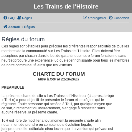
Les Trains de l'Histoire
FAQ
Règles
S’enregistrer
Connexion
Accueil
Règles
Règles du forum
Ces règles sont établies pour préciser les différentes responsabilités de tous les
membres de la communauté sur Les Trains de l'Histoire. Elles doivent être
acceptées par chacun dans le but de garantir que notre forum fonctionne sans
heurt et procure une expérience ludique et enrichissante pour tous les membres
de notre communauté ainsi que les visiteurs.
CHARTE DU FORUM
Mise à jour le 21/10/2023
PREAMBULE
La présente charte du site « Les Trains de l’Histoire » (ci-après abrégé
« TdH ») a pour objectif de présenter le forum et les règles qui le
régissent. Toute personne qui accède à TdH, par quelque moyen que
ce soit, directement ou indirectement, s’engage à respecter, sans
aucune réserve, la présente charte.
TdH est libre de modifier à tout moment la présente charte afin
notamment de prendre en compte toute évolution légale,
jurisprudentielle, éditoriale et/ou technique. La version qui prévaut est