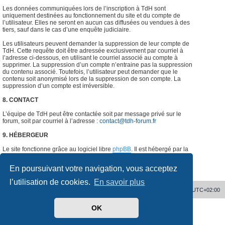
Les données communiquées lors de l’inscription à TdH sont
uniquement destinées au fonctionnement du site et du compte de
l’utilisateur. Elles ne seront en aucun cas diffusées ou vendues à des
tiers, sauf dans le cas d’une enquête judiciaire.
Les utilisateurs peuvent demander la suppression de leur compte de
TdH. Cette requête doit être adressée exclusivement par courriel à
l’adresse ci-dessous, en utilisant le courriel associé au compte à
supprimer. La suppression d’un compte n’entraine pas la suppression
du contenu associé. Toutefois, l’utilisateur peut demander que le
contenu soit anonymisé lors de la suppression de son compte. La
suppression d’un compte est irréversible.
8. CONTACT
L’équipe de TdH peut être contactée soit par message privé sur le
forum, soit par courriel à l’adresse :
contact@tdh-forum.fr
9. HÉBERGEUR
Le site fonctionne grâce au logiciel libre
phpBB
. Il est hébergé par la
société
o2switch
, Chemin des Pardiaux, 63000 Clermont-Ferrand,
France.
#
En poursuivant votre navigation, vous acceptez
l’utilisation de cookies.
En savoir plus
Accueil
Supprimer les cookies
Heures au format
UTC+02:00
OK
Développé par
phpBB
® Forum Software © phpBB Limited
Traduit par
phpBB-fr.com