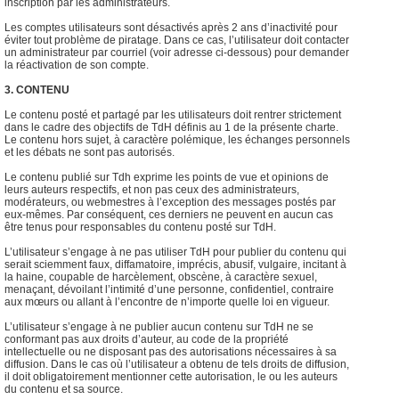
inscription par les administrateurs.
Les comptes utilisateurs sont désactivés après 2 ans d’inactivité pour
éviter tout problème de piratage. Dans ce cas, l’utilisateur doit contacter
un administrateur par courriel (voir adresse ci-dessous) pour demander
la réactivation de son compte.
3. CONTENU
Le contenu posté et partagé par les utilisateurs doit rentrer strictement
dans le cadre des objectifs de TdH définis au 1 de la présente charte.
Le contenu hors sujet, à caractère polémique, les échanges personnels
et les débats ne sont pas autorisés.
Le contenu publié sur Tdh exprime les points de vue et opinions de
leurs auteurs respectifs, et non pas ceux des administrateurs,
modérateurs, ou webmestres à l’exception des messages postés par
eux-mêmes. Par conséquent, ces derniers ne peuvent en aucun cas
être tenus pour responsables du contenu posté sur TdH.
L’utilisateur s’engage à ne pas utiliser TdH pour publier du contenu qui
serait sciemment faux, diffamatoire, imprécis, abusif, vulgaire, incitant à
la haine, coupable de harcèlement, obscène, à caractère sexuel,
menaçant, dévoilant l’intimité d’une personne, confidentiel, contraire
aux mœurs ou allant à l’encontre de n’importe quelle loi en vigueur.
L’utilisateur s’engage à ne publier aucun contenu sur TdH ne se
conformant pas aux droits d’auteur, au code de la propriété
intellectuelle ou ne disposant pas des autorisations nécessaires à sa
diffusion. Dans le cas où l’utilisateur a obtenu de tels droits de diffusion,
il doit obligatoirement mentionner cette autorisation, le ou les auteurs
du contenu et sa source.