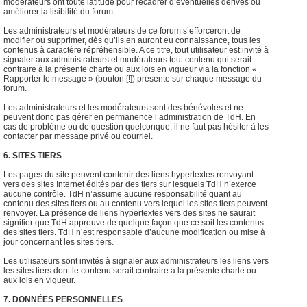
modérateurs ont toute latitude pour recadrer d’éventuelles dérives ou
améliorer la lisibilité du forum.
Les administrateurs et modérateurs de ce forum s’efforceront de
modifier ou supprimer, dès qu’ils en auront eu connaissance, tous les
contenus à caractère répréhensible. A ce titre, tout utilisateur est invité à
signaler aux administrateurs et modérateurs tout contenu qui serait
contraire à la présente charte ou aux lois en vigueur via la fonction «
Rapporter le message » (bouton [!]) présente sur chaque message du
forum.
Les administrateurs et les modérateurs sont des bénévoles et ne
peuvent donc pas gérer en permanence l’administration de TdH. En
cas de problème ou de question quelconque, il ne faut pas hésiter à les
contacter par message privé ou courriel.
6. SITES TIERS
Les pages du site peuvent contenir des liens hypertextes renvoyant
vers des sites Internet édités par des tiers sur lesquels TdH n’exerce
aucune contrôle. TdH n’assume aucune responsabilité quant au
contenu des sites tiers ou au contenu vers lequel les sites tiers peuvent
renvoyer. La présence de liens hypertextes vers des sites ne saurait
signifier que TdH approuve de quelque façon que ce soit les contenus
des sites tiers. TdH n’est responsable d’aucune modification ou mise à
jour concernant les sites tiers.
Les utilisateurs sont invités à signaler aux administrateurs les liens vers
les sites tiers dont le contenu serait contraire à la présente charte ou
aux lois en vigueur.
7. DONNÉES PERSONNELLES