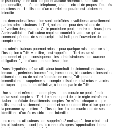
le pseudonyme ne doit comporter aucune référence à une société,
personnalité, numéro de téléphone, courriel, etc. ni de propos déplacés
ou offensants. L’utilisation d’un courriel temporaire est strictement
interdite.
Les demandes d’inscription sont contrôlées et validées manuellement
par les administrateurs de TdH, notamment pour des raisons de
prévention des pourriels. Cette procédure peut prendre plusieurs jours.
Après validation, l’utilisateur reçoit un courriel à l’adresse qu’il a
communiquée lors de son inscription lui indiquant l’ouverture de son
compte personnel.
Les administrateurs pourront refuser, pour quelque raison que ce soit,
l’inscription à TdH. A ce titre, il est rappelé que TdH est un site
personnel et qu’en conséquence, les administrateurs n’ont aucune
obligation légale d’accepter une inscription.
Dans l’hypothèse où un utilisateur fournirait des informations fausses,
inexactes, périmées, incomplètes, trompeuses, blessantes, offensantes,
diffamatoires, ou de nature à induire en erreur, TdH pourra
immédiatement supprimer son compte utilisateur et lui refuser l’accès,
de façon temporaire ou définitive, à tout ou partie de TdH.
Une seule et même personne physique ou morale ne peut détenir
qu’un seul compte sur TdH. Le non respect de cette règle entraînera la
fusion immédiate des différents comptes. De même, chaque compte
utilisateur est strictement personnel et ne peut donc être utilisé que par
la personne ayant effectuée l’inscription. La communication de ses
identifiants d’accès est strictement interdite.
Les comptes utilisateurs sont supprimés 2 mois après leur création si
les utilisateurs ne sont jamais connectés après l'approbation de leur