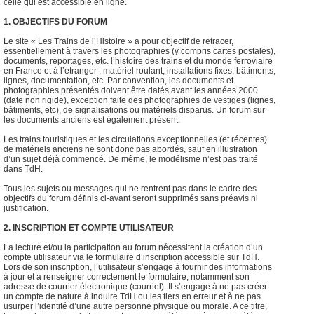
celle qui est accessible en ligne.
1. OBJECTIFS DU FORUM
Le site « Les Trains de l’Histoire » a pour objectif de retracer,
essentiellement à travers les photographies (y compris cartes postales),
documents, reportages, etc. l’histoire des trains et du monde ferroviaire
en France et à l’étranger : matériel roulant, installations fixes, bâtiments,
lignes, documentation, etc. Par convention, les documents et
photographies présentés doivent être datés avant les années 2000
(date non rigide), exception faite des photographies de vestiges (lignes,
bâtiments, etc), de signalisations ou matériels disparus. Un forum sur
les documents anciens est également présent.
Les trains touristiques et les circulations exceptionnelles (et récentes)
de matériels anciens ne sont donc pas abordés, sauf en illustration
d’un sujet déjà commencé. De même, le modélisme n’est pas traité
dans TdH.
Tous les sujets ou messages qui ne rentrent pas dans le cadre des
objectifs du forum définis ci-avant seront supprimés sans préavis ni
justification.
2. INSCRIPTION ET COMPTE UTILISATEUR
La lecture et/ou la participation au forum nécessitent la création d’un
compte utilisateur via le formulaire d’inscription accessible sur TdH.
Lors de son inscription, l’utilisateur s’engage à fournir des informations
à jour et à renseigner correctement le formulaire, notamment son
adresse de courrier électronique (courriel). Il s’engage à ne pas créer
un compte de nature à induire TdH ou les tiers en erreur et à ne pas
usurper l’identité d’une autre personne physique ou morale. A ce titre,