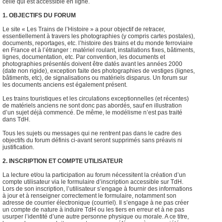
celle qui est accessible en ligne.
1. OBJECTIFS DU FORUM
Le site « Les Trains de l’Histoire » a pour objectif de retracer,
essentiellement à travers les photographies (y compris cartes postales),
documents, reportages, etc. l’histoire des trains et du monde ferroviaire
en France et à l’étranger : matériel roulant, installations fixes, bâtiments,
lignes, documentation, etc. Par convention, les documents et
photographies présentés doivent être datés avant les années 2000
(date non rigide), exception faite des photographies de vestiges (lignes,
bâtiments, etc), de signalisations ou matériels disparus. Un forum sur
les documents anciens est également présent.
Les trains touristiques et les circulations exceptionnelles (et récentes)
de matériels anciens ne sont donc pas abordés, sauf en illustration
d’un sujet déjà commencé. De même, le modélisme n’est pas traité
dans TdH.
Tous les sujets ou messages qui ne rentrent pas dans le cadre des
objectifs du forum définis ci-avant seront supprimés sans préavis ni
justification.
2. INSCRIPTION ET COMPTE UTILISATEUR
La lecture et/ou la participation au forum nécessitent la création d’un
compte utilisateur via le formulaire d’inscription accessible sur TdH.
Lors de son inscription, l’utilisateur s’engage à fournir des informations
à jour et à renseigner correctement le formulaire, notamment son
adresse de courrier électronique (courriel). Il s’engage à ne pas créer
un compte de nature à induire TdH ou les tiers en erreur et à ne pas
usurper l’identité d’une autre personne physique ou morale. A ce titre,