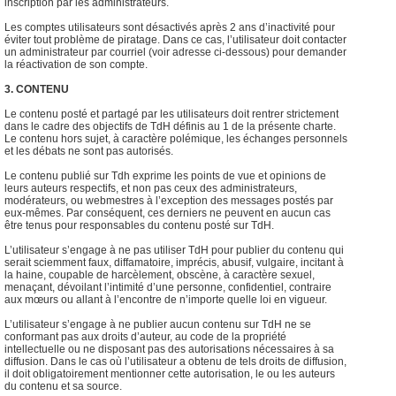
inscription par les administrateurs.
Les comptes utilisateurs sont désactivés après 2 ans d’inactivité pour
éviter tout problème de piratage. Dans ce cas, l’utilisateur doit contacter
un administrateur par courriel (voir adresse ci-dessous) pour demander
la réactivation de son compte.
3. CONTENU
Le contenu posté et partagé par les utilisateurs doit rentrer strictement
dans le cadre des objectifs de TdH définis au 1 de la présente charte.
Le contenu hors sujet, à caractère polémique, les échanges personnels
et les débats ne sont pas autorisés.
Le contenu publié sur Tdh exprime les points de vue et opinions de
leurs auteurs respectifs, et non pas ceux des administrateurs,
modérateurs, ou webmestres à l’exception des messages postés par
eux-mêmes. Par conséquent, ces derniers ne peuvent en aucun cas
être tenus pour responsables du contenu posté sur TdH.
L’utilisateur s’engage à ne pas utiliser TdH pour publier du contenu qui
serait sciemment faux, diffamatoire, imprécis, abusif, vulgaire, incitant à
la haine, coupable de harcèlement, obscène, à caractère sexuel,
menaçant, dévoilant l’intimité d’une personne, confidentiel, contraire
aux mœurs ou allant à l’encontre de n’importe quelle loi en vigueur.
L’utilisateur s’engage à ne publier aucun contenu sur TdH ne se
conformant pas aux droits d’auteur, au code de la propriété
intellectuelle ou ne disposant pas des autorisations nécessaires à sa
diffusion. Dans le cas où l’utilisateur a obtenu de tels droits de diffusion,
il doit obligatoirement mentionner cette autorisation, le ou les auteurs
du contenu et sa source.