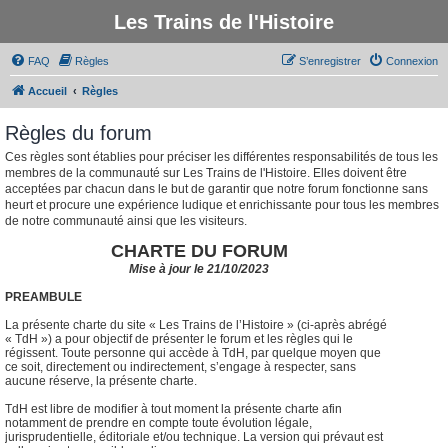
Les Trains de l'Histoire
FAQ
Règles
S’enregistrer
Connexion
Accueil
Règles
Règles du forum
Ces règles sont établies pour préciser les différentes responsabilités de tous les
membres de la communauté sur Les Trains de l'Histoire. Elles doivent être
acceptées par chacun dans le but de garantir que notre forum fonctionne sans
heurt et procure une expérience ludique et enrichissante pour tous les membres
de notre communauté ainsi que les visiteurs.
CHARTE DU FORUM
Mise à jour le 21/10/2023
PREAMBULE
La présente charte du site « Les Trains de l’Histoire » (ci-après abrégé
« TdH ») a pour objectif de présenter le forum et les règles qui le
régissent. Toute personne qui accède à TdH, par quelque moyen que
ce soit, directement ou indirectement, s’engage à respecter, sans
aucune réserve, la présente charte.
TdH est libre de modifier à tout moment la présente charte afin
notamment de prendre en compte toute évolution légale,
jurisprudentielle, éditoriale et/ou technique. La version qui prévaut est