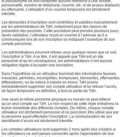
le pseudonyme ne doit comporter aucune référence à une société,
personnalité, numéro de téléphone, courriel, etc. ni de propos déplacés
ou offensants. L’utilisation d’un courriel temporaire est strictement
interdite.
Les demandes d’inscription sont contrôlées et validées manuellement
par les administrateurs de TdH, notamment pour des raisons de
prévention des pourriels. Cette procédure peut prendre plusieurs jours.
Après validation, l’utilisateur reçoit un courriel à l’adresse qu’il a
communiquée lors de son inscription lui indiquant l’ouverture de son
compte personnel.
Les administrateurs pourront refuser, pour quelque raison que ce soit,
l’inscription à TdH. A ce titre, il est rappelé que TdH est un site
personnel et qu’en conséquence, les administrateurs n’ont aucune
obligation légale d’accepter une inscription.
Dans l’hypothèse où un utilisateur fournirait des informations fausses,
inexactes, périmées, incomplètes, trompeuses, blessantes, offensantes,
diffamatoires, ou de nature à induire en erreur, TdH pourra
immédiatement supprimer son compte utilisateur et lui refuser l’accès,
de façon temporaire ou définitive, à tout ou partie de TdH.
Une seule et même personne physique ou morale ne peut détenir
qu’un seul compte sur TdH. Le non respect de cette règle entraînera la
fusion immédiate des différents comptes. De même, chaque compte
utilisateur est strictement personnel et ne peut donc être utilisé que par
la personne ayant effectuée l’inscription. La communication de ses
identifiants d’accès est strictement interdite.
Les comptes utilisateurs sont supprimés 2 mois après leur création si
les utilisateurs ne sont jamais connectés après l'approbation de leur