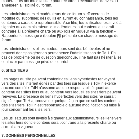
modérateurs ont toute latitude pour recadrer d’éventuelles dérives ou
améliorer la lisibilité du forum.
Les administrateurs et modérateurs de ce forum s’efforceront de
modifier ou supprimer, dès qu’ils en auront eu connaissance, tous les
contenus à caractère répréhensible. A ce titre, tout utilisateur est invité à
signaler aux administrateurs et modérateurs tout contenu qui serait
contraire à la présente charte ou aux lois en vigueur via la fonction «
Rapporter le message » (bouton [!]) présente sur chaque message du
forum.
Les administrateurs et les modérateurs sont des bénévoles et ne
peuvent donc pas gérer en permanence l’administration de TdH. En
cas de problème ou de question quelconque, il ne faut pas hésiter à les
contacter par message privé ou courriel.
6. SITES TIERS
Les pages du site peuvent contenir des liens hypertextes renvoyant
vers des sites Internet édités par des tiers sur lesquels TdH n’exerce
aucune contrôle. TdH n’assume aucune responsabilité quant au
contenu des sites tiers ou au contenu vers lequel les sites tiers peuvent
renvoyer. La présence de liens hypertextes vers des sites ne saurait
signifier que TdH approuve de quelque façon que ce soit les contenus
des sites tiers. TdH n’est responsable d’aucune modification ou mise à
jour concernant les sites tiers.
Les utilisateurs sont invités à signaler aux administrateurs les liens vers
les sites tiers dont le contenu serait contraire à la présente charte ou
aux lois en vigueur.
7. DONNÉES PERSONNELLES