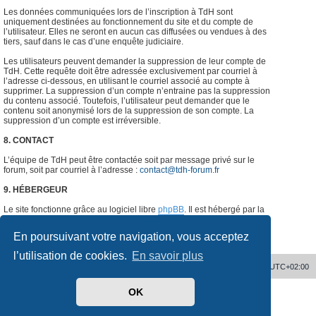
Les données communiquées lors de l’inscription à TdH sont
uniquement destinées au fonctionnement du site et du compte de
l’utilisateur. Elles ne seront en aucun cas diffusées ou vendues à des
tiers, sauf dans le cas d’une enquête judiciaire.
Les utilisateurs peuvent demander la suppression de leur compte de
TdH. Cette requête doit être adressée exclusivement par courriel à
l’adresse ci-dessous, en utilisant le courriel associé au compte à
supprimer. La suppression d’un compte n’entraine pas la suppression
du contenu associé. Toutefois, l’utilisateur peut demander que le
contenu soit anonymisé lors de la suppression de son compte. La
suppression d’un compte est irréversible.
8. CONTACT
L’équipe de TdH peut être contactée soit par message privé sur le
forum, soit par courriel à l’adresse :
contact@tdh-forum.fr
9. HÉBERGEUR
Le site fonctionne grâce au logiciel libre
phpBB
. Il est hébergé par la
société
o2switch
, Chemin des Pardiaux, 63000 Clermont-Ferrand,
France.
#
En poursuivant votre navigation, vous acceptez
l’utilisation de cookies.
En savoir plus
Accueil
Supprimer les cookies
Heures au format
UTC+02:00
OK
Développé par
phpBB
® Forum Software © phpBB Limited
Traduit par
phpBB-fr.com