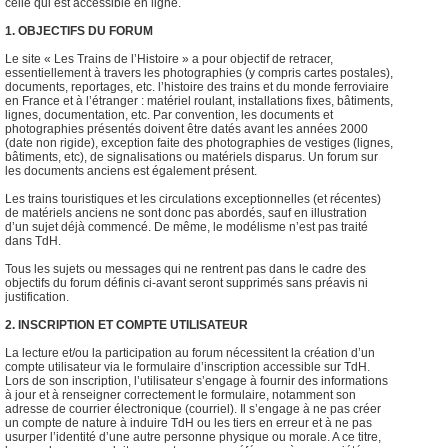
celle qui est accessible en ligne.
1. OBJECTIFS DU FORUM
Le site « Les Trains de l’Histoire » a pour objectif de retracer,
essentiellement à travers les photographies (y compris cartes postales),
documents, reportages, etc. l’histoire des trains et du monde ferroviaire
en France et à l’étranger : matériel roulant, installations fixes, bâtiments,
lignes, documentation, etc. Par convention, les documents et
photographies présentés doivent être datés avant les années 2000
(date non rigide), exception faite des photographies de vestiges (lignes,
bâtiments, etc), de signalisations ou matériels disparus. Un forum sur
les documents anciens est également présent.
Les trains touristiques et les circulations exceptionnelles (et récentes)
de matériels anciens ne sont donc pas abordés, sauf en illustration
d’un sujet déjà commencé. De même, le modélisme n’est pas traité
dans TdH.
Tous les sujets ou messages qui ne rentrent pas dans le cadre des
objectifs du forum définis ci-avant seront supprimés sans préavis ni
justification.
2. INSCRIPTION ET COMPTE UTILISATEUR
La lecture et/ou la participation au forum nécessitent la création d’un
compte utilisateur via le formulaire d’inscription accessible sur TdH.
Lors de son inscription, l’utilisateur s’engage à fournir des informations
à jour et à renseigner correctement le formulaire, notamment son
adresse de courrier électronique (courriel). Il s’engage à ne pas créer
un compte de nature à induire TdH ou les tiers en erreur et à ne pas
usurper l’identité d’une autre personne physique ou morale. A ce titre,