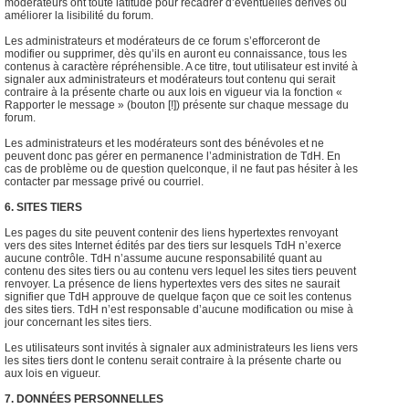
modérateurs ont toute latitude pour recadrer d’éventuelles dérives ou
améliorer la lisibilité du forum.
Les administrateurs et modérateurs de ce forum s’efforceront de
modifier ou supprimer, dès qu’ils en auront eu connaissance, tous les
contenus à caractère répréhensible. A ce titre, tout utilisateur est invité à
signaler aux administrateurs et modérateurs tout contenu qui serait
contraire à la présente charte ou aux lois en vigueur via la fonction «
Rapporter le message » (bouton [!]) présente sur chaque message du
forum.
Les administrateurs et les modérateurs sont des bénévoles et ne
peuvent donc pas gérer en permanence l’administration de TdH. En
cas de problème ou de question quelconque, il ne faut pas hésiter à les
contacter par message privé ou courriel.
6. SITES TIERS
Les pages du site peuvent contenir des liens hypertextes renvoyant
vers des sites Internet édités par des tiers sur lesquels TdH n’exerce
aucune contrôle. TdH n’assume aucune responsabilité quant au
contenu des sites tiers ou au contenu vers lequel les sites tiers peuvent
renvoyer. La présence de liens hypertextes vers des sites ne saurait
signifier que TdH approuve de quelque façon que ce soit les contenus
des sites tiers. TdH n’est responsable d’aucune modification ou mise à
jour concernant les sites tiers.
Les utilisateurs sont invités à signaler aux administrateurs les liens vers
les sites tiers dont le contenu serait contraire à la présente charte ou
aux lois en vigueur.
7. DONNÉES PERSONNELLES