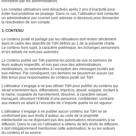
inscription par les administrateurs.
Les comptes utilisateurs sont désactivés après 2 ans d’inactivité pour
éviter tout problème de piratage. Dans ce cas, l’utilisateur doit contacter
un administrateur par courriel (voir adresse ci-dessous) pour demander
la réactivation de son compte.
3. CONTENU
Le contenu posté et partagé par les utilisateurs doit rentrer strictement
dans le cadre des objectifs de TdH définis au 1 de la présente charte.
Le contenu hors sujet, à caractère polémique, les échanges personnels
et les débats ne sont pas autorisés.
Le contenu publié sur Tdh exprime les points de vue et opinions de
leurs auteurs respectifs, et non pas ceux des administrateurs,
modérateurs, ou webmestres à l’exception des messages postés par
eux-mêmes. Par conséquent, ces derniers ne peuvent en aucun cas
être tenus pour responsables du contenu posté sur TdH.
L’utilisateur s’engage à ne pas utiliser TdH pour publier du contenu qui
serait sciemment faux, diffamatoire, imprécis, abusif, vulgaire, incitant à
la haine, coupable de harcèlement, obscène, à caractère sexuel,
menaçant, dévoilant l’intimité d’une personne, confidentiel, contraire
aux mœurs ou allant à l’encontre de n’importe quelle loi en vigueur.
L’utilisateur s’engage à ne publier aucun contenu sur TdH ne se
conformant pas aux droits d’auteur, au code de la propriété
intellectuelle ou ne disposant pas des autorisations nécessaires à sa
diffusion. Dans le cas où l’utilisateur a obtenu de tels droits de diffusion,
il doit obligatoirement mentionner cette autorisation, le ou les auteurs
du contenu et sa source.