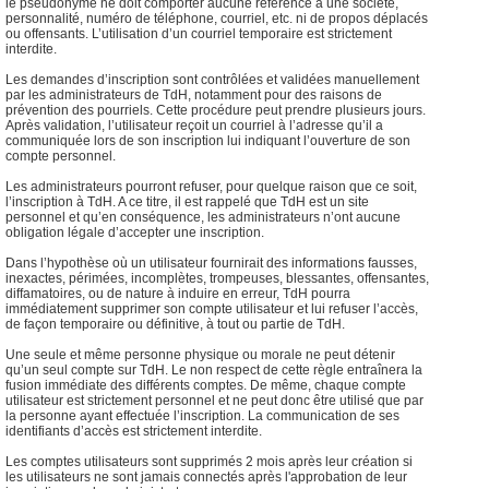
le pseudonyme ne doit comporter aucune référence à une société,
personnalité, numéro de téléphone, courriel, etc. ni de propos déplacés
ou offensants. L’utilisation d’un courriel temporaire est strictement
interdite.
Les demandes d’inscription sont contrôlées et validées manuellement
par les administrateurs de TdH, notamment pour des raisons de
prévention des pourriels. Cette procédure peut prendre plusieurs jours.
Après validation, l’utilisateur reçoit un courriel à l’adresse qu’il a
communiquée lors de son inscription lui indiquant l’ouverture de son
compte personnel.
Les administrateurs pourront refuser, pour quelque raison que ce soit,
l’inscription à TdH. A ce titre, il est rappelé que TdH est un site
personnel et qu’en conséquence, les administrateurs n’ont aucune
obligation légale d’accepter une inscription.
Dans l’hypothèse où un utilisateur fournirait des informations fausses,
inexactes, périmées, incomplètes, trompeuses, blessantes, offensantes,
diffamatoires, ou de nature à induire en erreur, TdH pourra
immédiatement supprimer son compte utilisateur et lui refuser l’accès,
de façon temporaire ou définitive, à tout ou partie de TdH.
Une seule et même personne physique ou morale ne peut détenir
qu’un seul compte sur TdH. Le non respect de cette règle entraînera la
fusion immédiate des différents comptes. De même, chaque compte
utilisateur est strictement personnel et ne peut donc être utilisé que par
la personne ayant effectuée l’inscription. La communication de ses
identifiants d’accès est strictement interdite.
Les comptes utilisateurs sont supprimés 2 mois après leur création si
les utilisateurs ne sont jamais connectés après l'approbation de leur