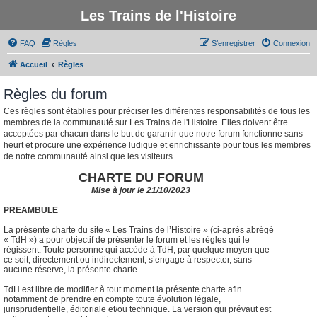
Les Trains de l'Histoire
FAQ
Règles
S’enregistrer
Connexion
Accueil
Règles
Règles du forum
Ces règles sont établies pour préciser les différentes responsabilités de tous les
membres de la communauté sur Les Trains de l'Histoire. Elles doivent être
acceptées par chacun dans le but de garantir que notre forum fonctionne sans
heurt et procure une expérience ludique et enrichissante pour tous les membres
de notre communauté ainsi que les visiteurs.
CHARTE DU FORUM
Mise à jour le 21/10/2023
PREAMBULE
La présente charte du site « Les Trains de l’Histoire » (ci-après abrégé
« TdH ») a pour objectif de présenter le forum et les règles qui le
régissent. Toute personne qui accède à TdH, par quelque moyen que
ce soit, directement ou indirectement, s’engage à respecter, sans
aucune réserve, la présente charte.
TdH est libre de modifier à tout moment la présente charte afin
notamment de prendre en compte toute évolution légale,
jurisprudentielle, éditoriale et/ou technique. La version qui prévaut est