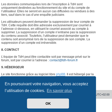
Les données communiquées lors de l’inscription à TdH sont
uniquement destinées au fonctionnement du site et du compte de
l’utilisateur. Elles ne seront en aucun cas diffusées ou vendues à des
tiers, sauf dans le cas d’une enquête judiciaire.
Les utilisateurs peuvent demander la suppression de leur compte de
TdH. Cette requête doit être adressée exclusivement par courriel à
l’adresse ci-dessous, en utilisant le courriel associé au compte à
supprimer. La suppression d’un compte n’entraine pas la suppression
du contenu associé. Toutefois, l’utilisateur peut demander que le
contenu soit anonymisé lors de la suppression de son compte. La
suppression d’un compte est irréversible.
8. CONTACT
L’équipe de TdH peut être contactée soit par message privé sur le
forum, soit par courriel à l’adresse :
contact@tdh-forum.fr
9. HÉBERGEUR
Le site fonctionne grâce au logiciel libre
phpBB
. Il est hébergé par la
société
o2switch
, Chemin des Pardiaux, 63000 Clermont-Ferrand,
France.
#
En poursuivant votre navigation, vous acceptez
l’utilisation de cookies.
En savoir plus
Accueil
Supprimer les cookies
Heures au format
UTC+02:00
OK
Développé par
phpBB
® Forum Software © phpBB Limited
Traduit par
phpBB-fr.com