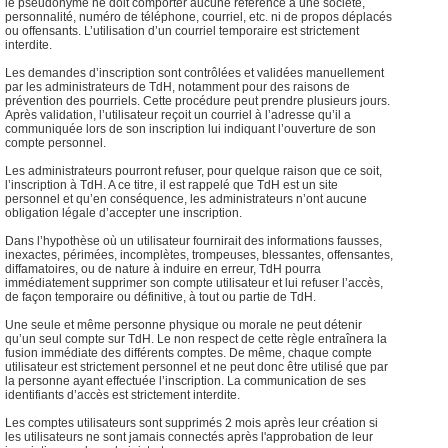
le pseudonyme ne doit comporter aucune référence à une société,
personnalité, numéro de téléphone, courriel, etc. ni de propos déplacés
ou offensants. L’utilisation d’un courriel temporaire est strictement
interdite.
Les demandes d’inscription sont contrôlées et validées manuellement
par les administrateurs de TdH, notamment pour des raisons de
prévention des pourriels. Cette procédure peut prendre plusieurs jours.
Après validation, l’utilisateur reçoit un courriel à l’adresse qu’il a
communiquée lors de son inscription lui indiquant l’ouverture de son
compte personnel.
Les administrateurs pourront refuser, pour quelque raison que ce soit,
l’inscription à TdH. A ce titre, il est rappelé que TdH est un site
personnel et qu’en conséquence, les administrateurs n’ont aucune
obligation légale d’accepter une inscription.
Dans l’hypothèse où un utilisateur fournirait des informations fausses,
inexactes, périmées, incomplètes, trompeuses, blessantes, offensantes,
diffamatoires, ou de nature à induire en erreur, TdH pourra
immédiatement supprimer son compte utilisateur et lui refuser l’accès,
de façon temporaire ou définitive, à tout ou partie de TdH.
Une seule et même personne physique ou morale ne peut détenir
qu’un seul compte sur TdH. Le non respect de cette règle entraînera la
fusion immédiate des différents comptes. De même, chaque compte
utilisateur est strictement personnel et ne peut donc être utilisé que par
la personne ayant effectuée l’inscription. La communication de ses
identifiants d’accès est strictement interdite.
Les comptes utilisateurs sont supprimés 2 mois après leur création si
les utilisateurs ne sont jamais connectés après l'approbation de leur