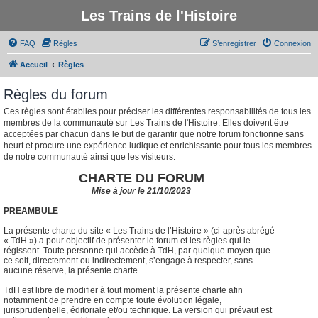
Les Trains de l'Histoire
FAQ
Règles
S’enregistrer
Connexion
Accueil
Règles
Règles du forum
Ces règles sont établies pour préciser les différentes responsabilités de tous les
membres de la communauté sur Les Trains de l'Histoire. Elles doivent être
acceptées par chacun dans le but de garantir que notre forum fonctionne sans
heurt et procure une expérience ludique et enrichissante pour tous les membres
de notre communauté ainsi que les visiteurs.
CHARTE DU FORUM
Mise à jour le 21/10/2023
PREAMBULE
La présente charte du site « Les Trains de l’Histoire » (ci-après abrégé
« TdH ») a pour objectif de présenter le forum et les règles qui le
régissent. Toute personne qui accède à TdH, par quelque moyen que
ce soit, directement ou indirectement, s’engage à respecter, sans
aucune réserve, la présente charte.
TdH est libre de modifier à tout moment la présente charte afin
notamment de prendre en compte toute évolution légale,
jurisprudentielle, éditoriale et/ou technique. La version qui prévaut est