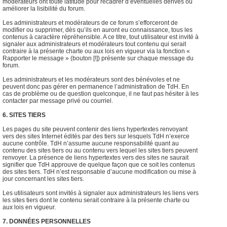
modérateurs ont toute latitude pour recadrer d’éventuelles dérives ou
améliorer la lisibilité du forum.
Les administrateurs et modérateurs de ce forum s’efforceront de
modifier ou supprimer, dès qu’ils en auront eu connaissance, tous les
contenus à caractère répréhensible. A ce titre, tout utilisateur est invité à
signaler aux administrateurs et modérateurs tout contenu qui serait
contraire à la présente charte ou aux lois en vigueur via la fonction «
Rapporter le message » (bouton [!]) présente sur chaque message du
forum.
Les administrateurs et les modérateurs sont des bénévoles et ne
peuvent donc pas gérer en permanence l’administration de TdH. En
cas de problème ou de question quelconque, il ne faut pas hésiter à les
contacter par message privé ou courriel.
6. SITES TIERS
Les pages du site peuvent contenir des liens hypertextes renvoyant
vers des sites Internet édités par des tiers sur lesquels TdH n’exerce
aucune contrôle. TdH n’assume aucune responsabilité quant au
contenu des sites tiers ou au contenu vers lequel les sites tiers peuvent
renvoyer. La présence de liens hypertextes vers des sites ne saurait
signifier que TdH approuve de quelque façon que ce soit les contenus
des sites tiers. TdH n’est responsable d’aucune modification ou mise à
jour concernant les sites tiers.
Les utilisateurs sont invités à signaler aux administrateurs les liens vers
les sites tiers dont le contenu serait contraire à la présente charte ou
aux lois en vigueur.
7. DONNÉES PERSONNELLES