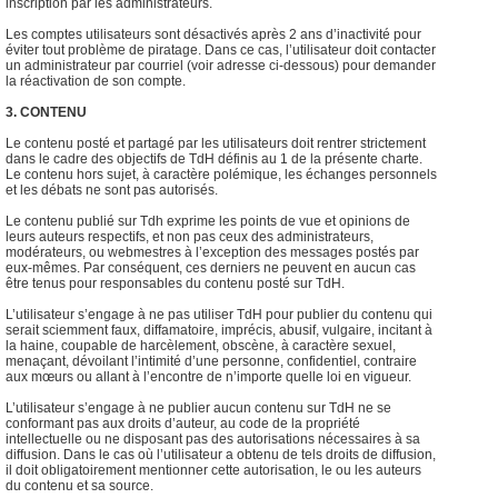
inscription par les administrateurs.
Les comptes utilisateurs sont désactivés après 2 ans d’inactivité pour
éviter tout problème de piratage. Dans ce cas, l’utilisateur doit contacter
un administrateur par courriel (voir adresse ci-dessous) pour demander
la réactivation de son compte.
3. CONTENU
Le contenu posté et partagé par les utilisateurs doit rentrer strictement
dans le cadre des objectifs de TdH définis au 1 de la présente charte.
Le contenu hors sujet, à caractère polémique, les échanges personnels
et les débats ne sont pas autorisés.
Le contenu publié sur Tdh exprime les points de vue et opinions de
leurs auteurs respectifs, et non pas ceux des administrateurs,
modérateurs, ou webmestres à l’exception des messages postés par
eux-mêmes. Par conséquent, ces derniers ne peuvent en aucun cas
être tenus pour responsables du contenu posté sur TdH.
L’utilisateur s’engage à ne pas utiliser TdH pour publier du contenu qui
serait sciemment faux, diffamatoire, imprécis, abusif, vulgaire, incitant à
la haine, coupable de harcèlement, obscène, à caractère sexuel,
menaçant, dévoilant l’intimité d’une personne, confidentiel, contraire
aux mœurs ou allant à l’encontre de n’importe quelle loi en vigueur.
L’utilisateur s’engage à ne publier aucun contenu sur TdH ne se
conformant pas aux droits d’auteur, au code de la propriété
intellectuelle ou ne disposant pas des autorisations nécessaires à sa
diffusion. Dans le cas où l’utilisateur a obtenu de tels droits de diffusion,
il doit obligatoirement mentionner cette autorisation, le ou les auteurs
du contenu et sa source.