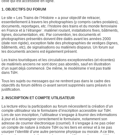
celle qui est accessible en ligne.
1. OBJECTIFS DU FORUM
Le site « Les Trains de l’Histoire » a pour objectif de retracer,
essentiellement à travers les photographies (y compris cartes postales),
documents, reportages, etc. l’histoire des trains et du monde ferroviaire
en France et à l’étranger : matériel roulant, installations fixes, bâtiments,
lignes, documentation, etc. Par convention, les documents et
photographies présentés doivent être datés avant les années 2000
(date non rigide), exception faite des photographies de vestiges (lignes,
bâtiments, etc), de signalisations ou matériels disparus. Un forum sur
les documents anciens est également présent.
Les trains touristiques et les circulations exceptionnelles (et récentes)
de matériels anciens ne sont donc pas abordés, sauf en illustration
d’un sujet déjà commencé. De même, le modélisme n’est pas traité
dans TdH.
Tous les sujets ou messages qui ne rentrent pas dans le cadre des
objectifs du forum définis ci-avant seront supprimés sans préavis ni
justification.
2. INSCRIPTION ET COMPTE UTILISATEUR
La lecture et/ou la participation au forum nécessitent la création d’un
compte utilisateur via le formulaire d’inscription accessible sur TdH.
Lors de son inscription, l’utilisateur s’engage à fournir des informations
à jour et à renseigner correctement le formulaire, notamment son
adresse de courrier électronique (courriel). Il s’engage à ne pas créer
un compte de nature à induire TdH ou les tiers en erreur et à ne pas
usurper l’identité d’une autre personne physique ou morale. A ce titre,