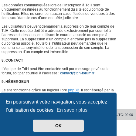
Les données communiquées lors de l’inscription à TdH sont
uniquement destinées au fonctionnement du site et du compte de
l’utilisateur. Elles ne seront en aucun cas diffusées ou vendues à des
tiers, sauf dans le cas d’une enquête judiciaire.
Les utilisateurs peuvent demander la suppression de leur compte de
TdH. Cette requête doit être adressée exclusivement par courriel à
l’adresse ci-dessous, en utilisant le courriel associé au compte à
supprimer. La suppression d’un compte n’entraine pas la suppression
du contenu associé. Toutefois, l’utilisateur peut demander que le
contenu soit anonymisé lors de la suppression de son compte. La
suppression d’un compte est irréversible.
8. CONTACT
L’équipe de TdH peut être contactée soit par message privé sur le
forum, soit par courriel à l’adresse :
contact@tdh-forum.fr
9. HÉBERGEUR
Le site fonctionne grâce au logiciel libre
phpBB
. Il est hébergé par la
société
o2switch
, Chemin des Pardiaux, 63000 Clermont-Ferrand,
France.
#
En poursuivant votre navigation, vous acceptez
l’utilisation de cookies.
En savoir plus
Accueil
Supprimer les cookies
Heures au format
UTC+02:00
OK
Développé par
phpBB
® Forum Software © phpBB Limited
Traduit par
phpBB-fr.com