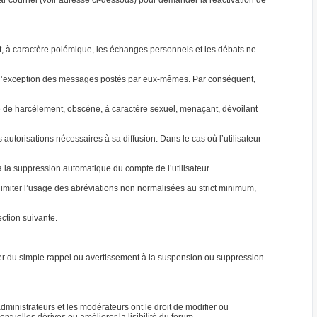
par courriel (voir adresse ci-dessous) pour demander la réactivation de
jet, à caractère polémique, les échanges personnels et les débats ne
 à l’exception des messages postés par eux-mêmes. Par conséquent,
able de harcèlement, obscène, à caractère sexuel, menaçant, dévoilant
autorisations nécessaires à sa diffusion. Dans le cas où l’utilisateur
ra la suppression automatique du compte de l’utilisateur.
e limiter l’usage des abréviations non normalisées au strict minimum,
ction suivante.
ller du simple rappel ou avertissement à la suspension ou suppression
ministrateurs et les modérateurs ont le droit de modifier ou