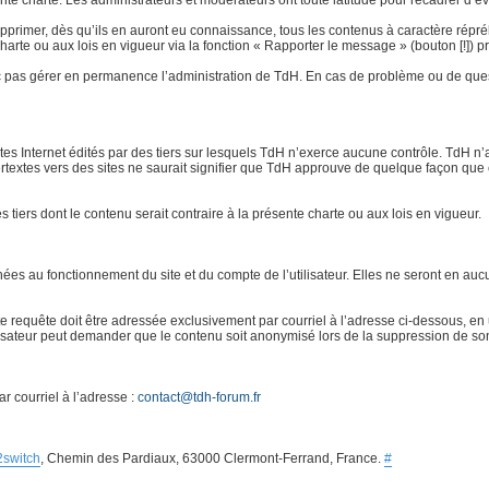
e charte. Les administrateurs et modérateurs ont toute latitude pour recadrer d’éven
rimer, dès qu’ils en auront eu connaissance, tous les contenus à caractère répréhensi
 charte ou aux lois en vigueur via la fonction « Rapporter le message » (bouton [!]
 pas gérer en permanence l’administration de TdH. En cas de problème ou de quest
ites Internet édités par des tiers sur lesquels TdH n’exerce aucune contrôle. TdH 
ertextes vers des sites ne saurait signifier que TdH approuve de quelque façon que 
es tiers dont le contenu serait contraire à la présente charte ou aux lois en vigueur.
s au fonctionnement du site et du compte de l’utilisateur. Elles ne seront en aucu
requête doit être adressée exclusivement par courriel à l’adresse ci-dessous, en u
ilisateur peut demander que le contenu soit anonymisé lors de la suppression de so
r courriel à l’adresse :
contact@tdh-forum.fr
2switch
, Chemin des Pardiaux, 63000 Clermont-Ferrand, France.
#