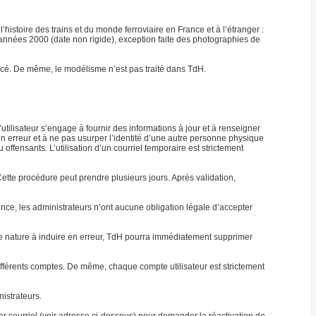
’histoire des trains et du monde ferroviaire en France et à l’étranger :
s années 2000 (date non rigide), exception faite des photographies de
mencé. De même, le modélisme n’est pas traité dans TdH.
l’utilisateur s’engage à fournir des informations à jour et à renseigner
en erreur et à ne pas usurper l’identité d’une autre personne physique
ffensants. L’utilisation d’un courriel temporaire est strictement
tte procédure peut prendre plusieurs jours. Après validation,
uence, les administrateurs n’ont aucune obligation légale d’accepter
 de nature à induire en erreur, TdH pourra immédiatement supprimer
fférents comptes. De même, chaque compte utilisateur est strictement
nistrateurs.