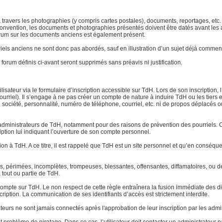
 à travers les photographies (y compris cartes postales), documents, reportages, etc. l
ar convention, les documents et photographies présentés doivent être datés avant le
 forum sur les documents anciens est également présent.
atériels anciens ne sont donc pas abordés, sauf en illustration d’un sujet déjà com
forum définis ci-avant seront supprimés sans préavis ni justification.
lisateur via le formulaire d’inscription accessible sur TdH. Lors de son inscription, 
urriel). Il s’engage à ne pas créer un compte de nature à induire TdH ou les tiers 
ociété, personnalité, numéro de téléphone, courriel, etc. ni de propos déplacés ou o
dministrateurs de TdH, notamment pour des raisons de prévention des pourriels. Ce
ription lui indiquant l’ouverture de son compte personnel.
tion à TdH. A ce titre, il est rappelé que TdH est un site personnel et qu’en conséq
tes, périmées, incomplètes, trompeuses, blessantes, offensantes, diffamatoires, ou
à tout ou partie de TdH.
pte sur TdH. Le non respect de cette règle entraînera la fusion immédiate des di
cription. La communication de ses identifiants d’accès est strictement interdite.
ateurs ne sont jamais connectés après l'approbation de leur inscription par les admi