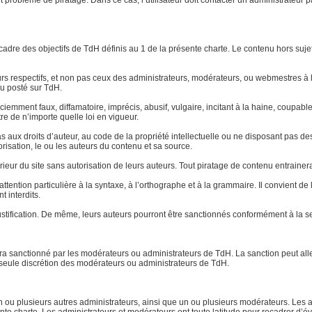
ut problème de piratage. Dans ce cas, l’utilisateur doit contacter un administrateur 
le cadre des objectifs de TdH définis au 1 de la présente charte. Le contenu hors su
eurs respectifs, et non pas ceux des administrateurs, modérateurs, ou webmestres
u posté sur TdH.
 sciemment faux, diffamatoire, imprécis, abusif, vulgaire, incitant à la haine, coup
re de n’importe quelle loi en vigueur.
aux droits d’auteur, au code de la propriété intellectuelle ou ne disposant pas des 
torisation, le ou les auteurs du contenu et sa source.
xtérieur du site sans autorisation de leurs auteurs. Tout piratage de contenu entraine
ttention particulière à la syntaxe, à l’orthographe et à la grammaire. Il convient d
t interdits.
stification. De même, leurs auteurs pourront être sanctionnés conformément à la se
 sera sanctionné par les modérateurs ou administrateurs de TdH. La sanction peut a
la seule discrétion des modérateurs ou administrateurs de TdH.
ou plusieurs autres administrateurs, ainsi que un ou plusieurs modérateurs. Les ad