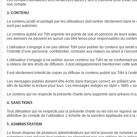
Les comptes utilisateurs sont désactivés après 2 ans d’inactivité pour éviter to
son compte.
3. CONTENU
Le contenu posté et partagé par les utilisateurs doit rentrer strictement dans 
sont pas autorisés.
Le contenu publié sur Tdh exprime les points de vue et opinions de leurs aut
ces derniers ne peuvent en aucun cas être tenus pour responsables du conten
L’utilisateur s’engage à ne pas utiliser TdH pour publier du contenu qui serait
l’intimité d’une personne, confidentiel, contraire aux mœurs ou allant à l’encont
L’utilisateur s’engage à ne publier aucun contenu sur TdH ne se conformant pas 
a obtenu de tels droits de diffusion, il doit obligatoirement mentionner cette au
Il est strictement interdit de copier ou diffuser le contenu publié sur TdH à l’e
Les messages publiés doivent être écrits dans français correct, en prêtant une a
afin de faciliter la lecture pour tous. Les messages rédigés en style « SMS » son
Le contenu qui ne respecte la présente charte sera supprimé sans préavis ni ju
4. SANCTIONS
Tout utilisateur qui ne respecte pas la présente charte ou les lois en vigueur
définitive du compte de l’utilisateur. L’échelle de la sanction appliquée est à 
5. ADMINISTRATION
Le forum dispose de plusieurs administrateurs qui ont le pouvoir de nommer un 