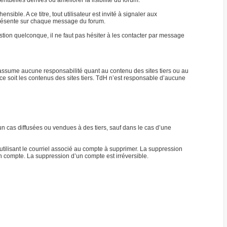
tuelles dérives ou améliorer la lisibilité du forum.
ble. A ce titre, tout utilisateur est invité à signaler aux
) présente sur chaque message du forum.
ion quelconque, il ne faut pas hésiter à les contacter par message
n’assume aucune responsabilité quant au contenu des sites tiers ou au
ce soit les contenus des sites tiers. TdH n’est responsable d’aucune
n cas diffusées ou vendues à des tiers, sauf dans le cas d’une
tilisant le courriel associé au compte à supprimer. La suppression
n compte. La suppression d’un compte est irréversible.