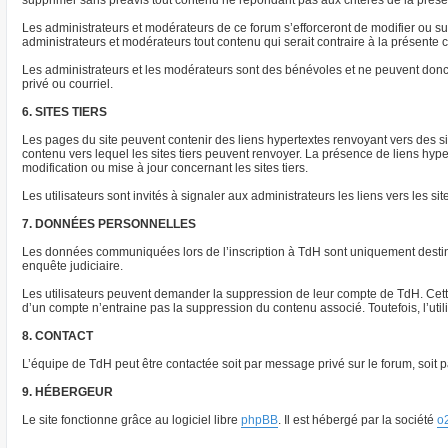
supprimer sans préavis tout contenu ne répondant pas aux critères de la présent
Les administrateurs et modérateurs de ce forum s’efforceront de modifier ou supp
administrateurs et modérateurs tout contenu qui serait contraire à la présente
Les administrateurs et les modérateurs sont des bénévoles et ne peuvent donc
privé ou courriel.
6. SITES TIERS
Les pages du site peuvent contenir des liens hypertextes renvoyant vers des s
contenu vers lequel les sites tiers peuvent renvoyer. La présence de liens hyp
modification ou mise à jour concernant les sites tiers.
Les utilisateurs sont invités à signaler aux administrateurs les liens vers les sit
7. DONNÉES PERSONNELLES
Les données communiquées lors de l’inscription à TdH sont uniquement destinée
enquête judiciaire.
Les utilisateurs peuvent demander la suppression de leur compte de TdH. Cette 
d’un compte n’entraine pas la suppression du contenu associé. Toutefois, l’ut
8. CONTACT
L’équipe de TdH peut être contactée soit par message privé sur le forum, soit pa
9. HÉBERGEUR
Le site fonctionne grâce au logiciel libre
phpBB
. Il est hébergé par la société
o