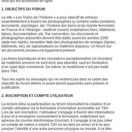
celle qui est accessible en ligne.
1. OBJECTIFS DU FORUM
Le site « Les Trains de l’Histoire » a pour objectif de retracer,
essentiellement à travers les photographies (y compris cartes postales),
documents, reportages, etc. l’histoire des trains et du monde ferroviaire
en France et à l’étranger : matériel roulant, installations fixes, bâtiments,
lignes, documentation, etc. Par convention, les documents et
photographies présentés doivent être datés avant les années 2000
(date non rigide), exception faite des photographies de vestiges (lignes,
bâtiments, etc), de signalisations ou matériels disparus. Un forum sur
les documents anciens est également présent.
Les trains touristiques et les circulations exceptionnelles (et récentes)
de matériels anciens ne sont donc pas abordés, sauf en illustration
d’un sujet déjà commencé. De même, le modélisme n’est pas traité
dans TdH.
Tous les sujets ou messages qui ne rentrent pas dans le cadre des
objectifs du forum définis ci-avant seront supprimés sans préavis ni
justification.
2. INSCRIPTION ET COMPTE UTILISATEUR
La lecture et/ou la participation au forum nécessitent la création d’un
compte utilisateur via le formulaire d’inscription accessible sur TdH.
Lors de son inscription, l’utilisateur s’engage à fournir des informations
à jour et à renseigner correctement le formulaire, notamment son
adresse de courrier électronique (courriel). Il s’engage à ne pas créer
un compte de nature à induire TdH ou les tiers en erreur et à ne pas
usurper l’identité d’une autre personne physique ou morale. A ce titre,