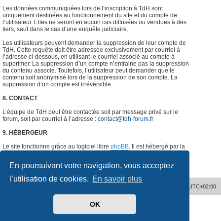
Les données communiquées lors de l’inscription à TdH sont
uniquement destinées au fonctionnement du site et du compte de
l’utilisateur. Elles ne seront en aucun cas diffusées ou vendues à des
tiers, sauf dans le cas d’une enquête judiciaire.
Les utilisateurs peuvent demander la suppression de leur compte de
TdH. Cette requête doit être adressée exclusivement par courriel à
l’adresse ci-dessous, en utilisant le courriel associé au compte à
supprimer. La suppression d’un compte n’entraine pas la suppression
du contenu associé. Toutefois, l’utilisateur peut demander que le
contenu soit anonymisé lors de la suppression de son compte. La
suppression d’un compte est irréversible.
8. CONTACT
L’équipe de TdH peut être contactée soit par message privé sur le
forum, soit par courriel à l’adresse :
contact@tdh-forum.fr
9. HÉBERGEUR
Le site fonctionne grâce au logiciel libre
phpBB
. Il est hébergé par la
société
o2switch
, Chemin des Pardiaux, 63000 Clermont-Ferrand,
France.
#
En poursuivant votre navigation, vous acceptez
l’utilisation de cookies.
En savoir plus
Accueil
Supprimer les cookies
Heures au format
UTC+02:00
OK
Développé par
phpBB
® Forum Software © phpBB Limited
Traduit par
phpBB-fr.com