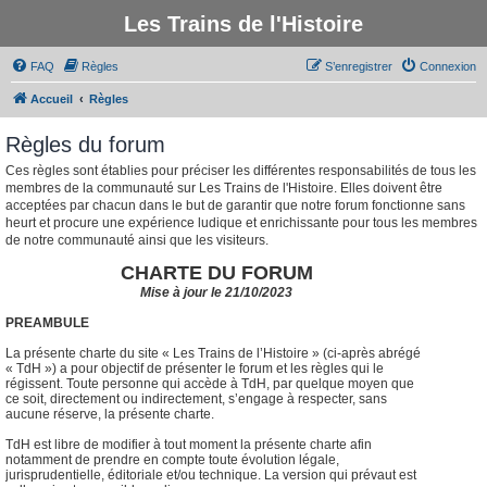
Les Trains de l'Histoire
FAQ
Règles
S’enregistrer
Connexion
Accueil
Règles
Règles du forum
Ces règles sont établies pour préciser les différentes responsabilités de tous les
membres de la communauté sur Les Trains de l'Histoire. Elles doivent être
acceptées par chacun dans le but de garantir que notre forum fonctionne sans
heurt et procure une expérience ludique et enrichissante pour tous les membres
de notre communauté ainsi que les visiteurs.
CHARTE DU FORUM
Mise à jour le 21/10/2023
PREAMBULE
La présente charte du site « Les Trains de l’Histoire » (ci-après abrégé
« TdH ») a pour objectif de présenter le forum et les règles qui le
régissent. Toute personne qui accède à TdH, par quelque moyen que
ce soit, directement ou indirectement, s’engage à respecter, sans
aucune réserve, la présente charte.
TdH est libre de modifier à tout moment la présente charte afin
notamment de prendre en compte toute évolution légale,
jurisprudentielle, éditoriale et/ou technique. La version qui prévaut est