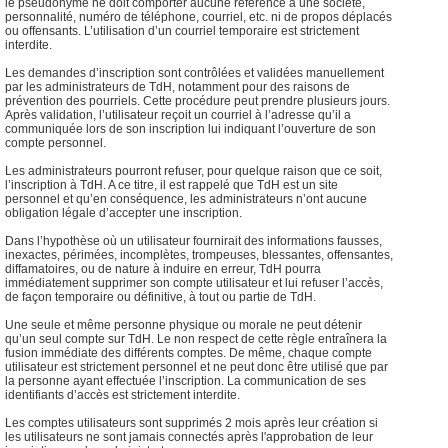
le pseudonyme ne doit comporter aucune référence à une société,
personnalité, numéro de téléphone, courriel, etc. ni de propos déplacés
ou offensants. L’utilisation d’un courriel temporaire est strictement
interdite.
Les demandes d’inscription sont contrôlées et validées manuellement
par les administrateurs de TdH, notamment pour des raisons de
prévention des pourriels. Cette procédure peut prendre plusieurs jours.
Après validation, l’utilisateur reçoit un courriel à l’adresse qu’il a
communiquée lors de son inscription lui indiquant l’ouverture de son
compte personnel.
Les administrateurs pourront refuser, pour quelque raison que ce soit,
l’inscription à TdH. A ce titre, il est rappelé que TdH est un site
personnel et qu’en conséquence, les administrateurs n’ont aucune
obligation légale d’accepter une inscription.
Dans l’hypothèse où un utilisateur fournirait des informations fausses,
inexactes, périmées, incomplètes, trompeuses, blessantes, offensantes,
diffamatoires, ou de nature à induire en erreur, TdH pourra
immédiatement supprimer son compte utilisateur et lui refuser l’accès,
de façon temporaire ou définitive, à tout ou partie de TdH.
Une seule et même personne physique ou morale ne peut détenir
qu’un seul compte sur TdH. Le non respect de cette règle entraînera la
fusion immédiate des différents comptes. De même, chaque compte
utilisateur est strictement personnel et ne peut donc être utilisé que par
la personne ayant effectuée l’inscription. La communication de ses
identifiants d’accès est strictement interdite.
Les comptes utilisateurs sont supprimés 2 mois après leur création si
les utilisateurs ne sont jamais connectés après l'approbation de leur