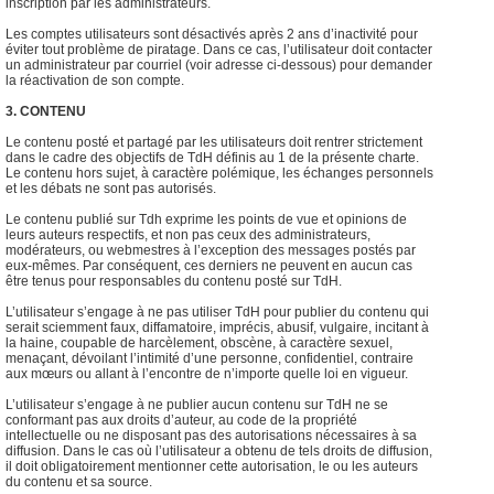
inscription par les administrateurs.
Les comptes utilisateurs sont désactivés après 2 ans d’inactivité pour
éviter tout problème de piratage. Dans ce cas, l’utilisateur doit contacter
un administrateur par courriel (voir adresse ci-dessous) pour demander
la réactivation de son compte.
3. CONTENU
Le contenu posté et partagé par les utilisateurs doit rentrer strictement
dans le cadre des objectifs de TdH définis au 1 de la présente charte.
Le contenu hors sujet, à caractère polémique, les échanges personnels
et les débats ne sont pas autorisés.
Le contenu publié sur Tdh exprime les points de vue et opinions de
leurs auteurs respectifs, et non pas ceux des administrateurs,
modérateurs, ou webmestres à l’exception des messages postés par
eux-mêmes. Par conséquent, ces derniers ne peuvent en aucun cas
être tenus pour responsables du contenu posté sur TdH.
L’utilisateur s’engage à ne pas utiliser TdH pour publier du contenu qui
serait sciemment faux, diffamatoire, imprécis, abusif, vulgaire, incitant à
la haine, coupable de harcèlement, obscène, à caractère sexuel,
menaçant, dévoilant l’intimité d’une personne, confidentiel, contraire
aux mœurs ou allant à l’encontre de n’importe quelle loi en vigueur.
L’utilisateur s’engage à ne publier aucun contenu sur TdH ne se
conformant pas aux droits d’auteur, au code de la propriété
intellectuelle ou ne disposant pas des autorisations nécessaires à sa
diffusion. Dans le cas où l’utilisateur a obtenu de tels droits de diffusion,
il doit obligatoirement mentionner cette autorisation, le ou les auteurs
du contenu et sa source.