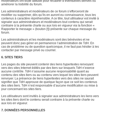
modérateurs ont toute latitude pour recadrer d’éventuelles dérives ou
améliorer la lisibilité du forum.
Les administrateurs et modérateurs de ce forum s’efforceront de
modifier ou supprimer, dès qu’ils en auront eu connaissance, tous les
contenus à caractère répréhensible. A ce titre, tout utilisateur est invité à
signaler aux administrateurs et modérateurs tout contenu qui serait
contraire à la présente charte ou aux lois en vigueur via la fonction «
Rapporter le message » (bouton [!]) présente sur chaque message du
forum.
Les administrateurs et les modérateurs sont des bénévoles et ne
peuvent donc pas gérer en permanence l’administration de TdH. En
cas de problème ou de question quelconque, il ne faut pas hésiter à les
contacter par message privé ou courriel.
6. SITES TIERS
Les pages du site peuvent contenir des liens hypertextes renvoyant
vers des sites Internet édités par des tiers sur lesquels TdH n’exerce
aucune contrôle. TdH n’assume aucune responsabilité quant au
contenu des sites tiers ou au contenu vers lequel les sites tiers peuvent
renvoyer. La présence de liens hypertextes vers des sites ne saurait
signifier que TdH approuve de quelque façon que ce soit les contenus
des sites tiers. TdH n’est responsable d’aucune modification ou mise à
jour concernant les sites tiers.
Les utilisateurs sont invités à signaler aux administrateurs les liens vers
les sites tiers dont le contenu serait contraire à la présente charte ou
aux lois en vigueur.
7. DONNÉES PERSONNELLES