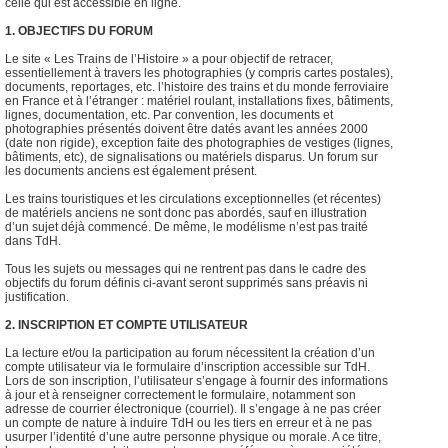
celle qui est accessible en ligne.
1. OBJECTIFS DU FORUM
Le site « Les Trains de l’Histoire » a pour objectif de retracer,
essentiellement à travers les photographies (y compris cartes postales),
documents, reportages, etc. l’histoire des trains et du monde ferroviaire
en France et à l’étranger : matériel roulant, installations fixes, bâtiments,
lignes, documentation, etc. Par convention, les documents et
photographies présentés doivent être datés avant les années 2000
(date non rigide), exception faite des photographies de vestiges (lignes,
bâtiments, etc), de signalisations ou matériels disparus. Un forum sur
les documents anciens est également présent.
Les trains touristiques et les circulations exceptionnelles (et récentes)
de matériels anciens ne sont donc pas abordés, sauf en illustration
d’un sujet déjà commencé. De même, le modélisme n’est pas traité
dans TdH.
Tous les sujets ou messages qui ne rentrent pas dans le cadre des
objectifs du forum définis ci-avant seront supprimés sans préavis ni
justification.
2. INSCRIPTION ET COMPTE UTILISATEUR
La lecture et/ou la participation au forum nécessitent la création d’un
compte utilisateur via le formulaire d’inscription accessible sur TdH.
Lors de son inscription, l’utilisateur s’engage à fournir des informations
à jour et à renseigner correctement le formulaire, notamment son
adresse de courrier électronique (courriel). Il s’engage à ne pas créer
un compte de nature à induire TdH ou les tiers en erreur et à ne pas
usurper l’identité d’une autre personne physique ou morale. A ce titre,