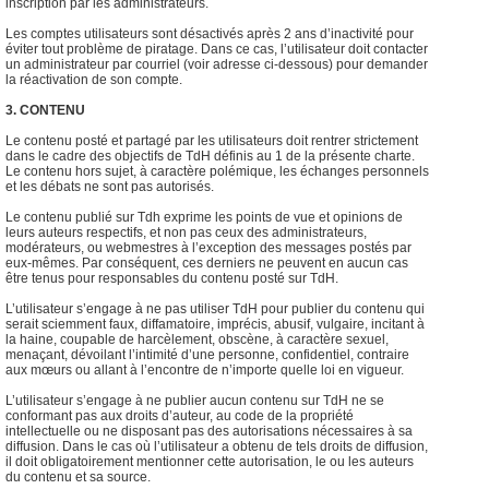
inscription par les administrateurs.
Les comptes utilisateurs sont désactivés après 2 ans d’inactivité pour
éviter tout problème de piratage. Dans ce cas, l’utilisateur doit contacter
un administrateur par courriel (voir adresse ci-dessous) pour demander
la réactivation de son compte.
3. CONTENU
Le contenu posté et partagé par les utilisateurs doit rentrer strictement
dans le cadre des objectifs de TdH définis au 1 de la présente charte.
Le contenu hors sujet, à caractère polémique, les échanges personnels
et les débats ne sont pas autorisés.
Le contenu publié sur Tdh exprime les points de vue et opinions de
leurs auteurs respectifs, et non pas ceux des administrateurs,
modérateurs, ou webmestres à l’exception des messages postés par
eux-mêmes. Par conséquent, ces derniers ne peuvent en aucun cas
être tenus pour responsables du contenu posté sur TdH.
L’utilisateur s’engage à ne pas utiliser TdH pour publier du contenu qui
serait sciemment faux, diffamatoire, imprécis, abusif, vulgaire, incitant à
la haine, coupable de harcèlement, obscène, à caractère sexuel,
menaçant, dévoilant l’intimité d’une personne, confidentiel, contraire
aux mœurs ou allant à l’encontre de n’importe quelle loi en vigueur.
L’utilisateur s’engage à ne publier aucun contenu sur TdH ne se
conformant pas aux droits d’auteur, au code de la propriété
intellectuelle ou ne disposant pas des autorisations nécessaires à sa
diffusion. Dans le cas où l’utilisateur a obtenu de tels droits de diffusion,
il doit obligatoirement mentionner cette autorisation, le ou les auteurs
du contenu et sa source.