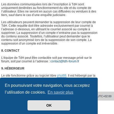
Les données communiquées lors de l’inscription à TdH sont
uniquement destinées au fonctionnement du site et du compte de
l’utilisateur. Elles ne seront en aucun cas diffusées ou vendues à des
tiers, sauf dans le cas d’une enquête judiciaire.
Les utilisateurs peuvent demander la suppression de leur compte de
TdH. Cette requête doit être adressée exclusivement par courriel à
l’adresse ci-dessous, en utilisant le courriel associé au compte à
supprimer. La suppression d’un compte n’entraine pas la suppression
du contenu associé. Toutefois, l’utilisateur peut demander que le
contenu soit anonymisé lors de la suppression de son compte. La
suppression d’un compte est irréversible.
8. CONTACT
L’équipe de TdH peut être contactée soit par message privé sur le
forum, soit par courriel à l’adresse :
contact@tdh-forum.fr
9. HÉBERGEUR
Le site fonctionne grâce au logiciel libre
phpBB
. Il est hébergé par la
société
o2switch
, Chemin des Pardiaux, 63000 Clermont-Ferrand,
France.
#
En poursuivant votre navigation, vous acceptez
l’utilisation de cookies.
En savoir plus
Accueil
Supprimer les cookies
Heures au format
UTC+02:00
OK
Développé par
phpBB
® Forum Software © phpBB Limited
Traduit par
phpBB-fr.com