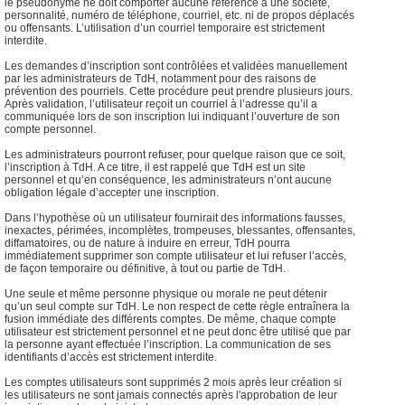
le pseudonyme ne doit comporter aucune référence à une société,
personnalité, numéro de téléphone, courriel, etc. ni de propos déplacés
ou offensants. L’utilisation d’un courriel temporaire est strictement
interdite.
Les demandes d’inscription sont contrôlées et validées manuellement
par les administrateurs de TdH, notamment pour des raisons de
prévention des pourriels. Cette procédure peut prendre plusieurs jours.
Après validation, l’utilisateur reçoit un courriel à l’adresse qu’il a
communiquée lors de son inscription lui indiquant l’ouverture de son
compte personnel.
Les administrateurs pourront refuser, pour quelque raison que ce soit,
l’inscription à TdH. A ce titre, il est rappelé que TdH est un site
personnel et qu’en conséquence, les administrateurs n’ont aucune
obligation légale d’accepter une inscription.
Dans l’hypothèse où un utilisateur fournirait des informations fausses,
inexactes, périmées, incomplètes, trompeuses, blessantes, offensantes,
diffamatoires, ou de nature à induire en erreur, TdH pourra
immédiatement supprimer son compte utilisateur et lui refuser l’accès,
de façon temporaire ou définitive, à tout ou partie de TdH.
Une seule et même personne physique ou morale ne peut détenir
qu’un seul compte sur TdH. Le non respect de cette règle entraînera la
fusion immédiate des différents comptes. De même, chaque compte
utilisateur est strictement personnel et ne peut donc être utilisé que par
la personne ayant effectuée l’inscription. La communication de ses
identifiants d’accès est strictement interdite.
Les comptes utilisateurs sont supprimés 2 mois après leur création si
les utilisateurs ne sont jamais connectés après l'approbation de leur