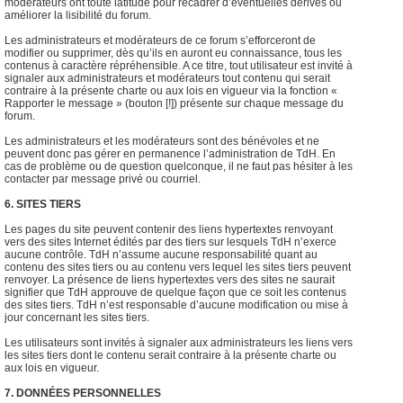
modérateurs ont toute latitude pour recadrer d’éventuelles dérives ou
améliorer la lisibilité du forum.
Les administrateurs et modérateurs de ce forum s’efforceront de
modifier ou supprimer, dès qu’ils en auront eu connaissance, tous les
contenus à caractère répréhensible. A ce titre, tout utilisateur est invité à
signaler aux administrateurs et modérateurs tout contenu qui serait
contraire à la présente charte ou aux lois en vigueur via la fonction «
Rapporter le message » (bouton [!]) présente sur chaque message du
forum.
Les administrateurs et les modérateurs sont des bénévoles et ne
peuvent donc pas gérer en permanence l’administration de TdH. En
cas de problème ou de question quelconque, il ne faut pas hésiter à les
contacter par message privé ou courriel.
6. SITES TIERS
Les pages du site peuvent contenir des liens hypertextes renvoyant
vers des sites Internet édités par des tiers sur lesquels TdH n’exerce
aucune contrôle. TdH n’assume aucune responsabilité quant au
contenu des sites tiers ou au contenu vers lequel les sites tiers peuvent
renvoyer. La présence de liens hypertextes vers des sites ne saurait
signifier que TdH approuve de quelque façon que ce soit les contenus
des sites tiers. TdH n’est responsable d’aucune modification ou mise à
jour concernant les sites tiers.
Les utilisateurs sont invités à signaler aux administrateurs les liens vers
les sites tiers dont le contenu serait contraire à la présente charte ou
aux lois en vigueur.
7. DONNÉES PERSONNELLES