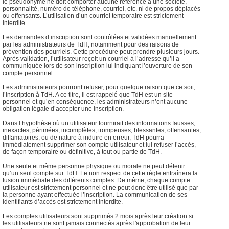
le pseudonyme ne doit comporter aucune référence à une société,
personnalité, numéro de téléphone, courriel, etc. ni de propos déplacés
ou offensants. L’utilisation d’un courriel temporaire est strictement
interdite.
Les demandes d’inscription sont contrôlées et validées manuellement
par les administrateurs de TdH, notamment pour des raisons de
prévention des pourriels. Cette procédure peut prendre plusieurs jours.
Après validation, l’utilisateur reçoit un courriel à l’adresse qu’il a
communiquée lors de son inscription lui indiquant l’ouverture de son
compte personnel.
Les administrateurs pourront refuser, pour quelque raison que ce soit,
l’inscription à TdH. A ce titre, il est rappelé que TdH est un site
personnel et qu’en conséquence, les administrateurs n’ont aucune
obligation légale d’accepter une inscription.
Dans l’hypothèse où un utilisateur fournirait des informations fausses,
inexactes, périmées, incomplètes, trompeuses, blessantes, offensantes,
diffamatoires, ou de nature à induire en erreur, TdH pourra
immédiatement supprimer son compte utilisateur et lui refuser l’accès,
de façon temporaire ou définitive, à tout ou partie de TdH.
Une seule et même personne physique ou morale ne peut détenir
qu’un seul compte sur TdH. Le non respect de cette règle entraînera la
fusion immédiate des différents comptes. De même, chaque compte
utilisateur est strictement personnel et ne peut donc être utilisé que par
la personne ayant effectuée l’inscription. La communication de ses
identifiants d’accès est strictement interdite.
Les comptes utilisateurs sont supprimés 2 mois après leur création si
les utilisateurs ne sont jamais connectés après l'approbation de leur