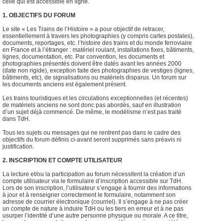
celle qui est accessible en ligne.
1. OBJECTIFS DU FORUM
Le site « Les Trains de l’Histoire » a pour objectif de retracer,
essentiellement à travers les photographies (y compris cartes postales),
documents, reportages, etc. l’histoire des trains et du monde ferroviaire
en France et à l’étranger : matériel roulant, installations fixes, bâtiments,
lignes, documentation, etc. Par convention, les documents et
photographies présentés doivent être datés avant les années 2000
(date non rigide), exception faite des photographies de vestiges (lignes,
bâtiments, etc), de signalisations ou matériels disparus. Un forum sur
les documents anciens est également présent.
Les trains touristiques et les circulations exceptionnelles (et récentes)
de matériels anciens ne sont donc pas abordés, sauf en illustration
d’un sujet déjà commencé. De même, le modélisme n’est pas traité
dans TdH.
Tous les sujets ou messages qui ne rentrent pas dans le cadre des
objectifs du forum définis ci-avant seront supprimés sans préavis ni
justification.
2. INSCRIPTION ET COMPTE UTILISATEUR
La lecture et/ou la participation au forum nécessitent la création d’un
compte utilisateur via le formulaire d’inscription accessible sur TdH.
Lors de son inscription, l’utilisateur s’engage à fournir des informations
à jour et à renseigner correctement le formulaire, notamment son
adresse de courrier électronique (courriel). Il s’engage à ne pas créer
un compte de nature à induire TdH ou les tiers en erreur et à ne pas
usurper l’identité d’une autre personne physique ou morale. A ce titre,