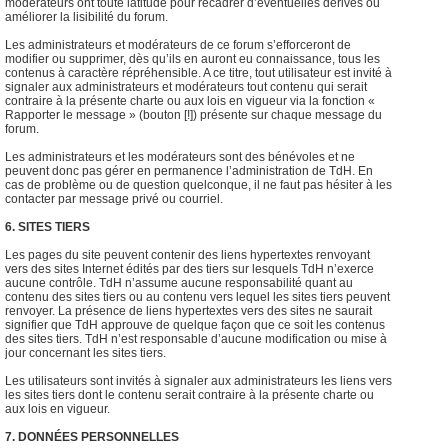
modérateurs ont toute latitude pour recadrer d’éventuelles dérives ou
améliorer la lisibilité du forum.
Les administrateurs et modérateurs de ce forum s’efforceront de
modifier ou supprimer, dès qu’ils en auront eu connaissance, tous les
contenus à caractère répréhensible. A ce titre, tout utilisateur est invité à
signaler aux administrateurs et modérateurs tout contenu qui serait
contraire à la présente charte ou aux lois en vigueur via la fonction «
Rapporter le message » (bouton [!]) présente sur chaque message du
forum.
Les administrateurs et les modérateurs sont des bénévoles et ne
peuvent donc pas gérer en permanence l’administration de TdH. En
cas de problème ou de question quelconque, il ne faut pas hésiter à les
contacter par message privé ou courriel.
6. SITES TIERS
Les pages du site peuvent contenir des liens hypertextes renvoyant
vers des sites Internet édités par des tiers sur lesquels TdH n’exerce
aucune contrôle. TdH n’assume aucune responsabilité quant au
contenu des sites tiers ou au contenu vers lequel les sites tiers peuvent
renvoyer. La présence de liens hypertextes vers des sites ne saurait
signifier que TdH approuve de quelque façon que ce soit les contenus
des sites tiers. TdH n’est responsable d’aucune modification ou mise à
jour concernant les sites tiers.
Les utilisateurs sont invités à signaler aux administrateurs les liens vers
les sites tiers dont le contenu serait contraire à la présente charte ou
aux lois en vigueur.
7. DONNÉES PERSONNELLES