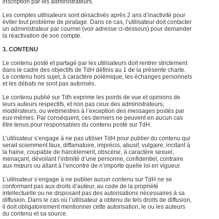
inscription par les administrateurs.
Les comptes utilisateurs sont désactivés après 2 ans d’inactivité pour
éviter tout problème de piratage. Dans ce cas, l’utilisateur doit contacter
un administrateur par courriel (voir adresse ci-dessous) pour demander
la réactivation de son compte.
3. CONTENU
Le contenu posté et partagé par les utilisateurs doit rentrer strictement
dans le cadre des objectifs de TdH définis au 1 de la présente charte.
Le contenu hors sujet, à caractère polémique, les échanges personnels
et les débats ne sont pas autorisés.
Le contenu publié sur Tdh exprime les points de vue et opinions de
leurs auteurs respectifs, et non pas ceux des administrateurs,
modérateurs, ou webmestres à l’exception des messages postés par
eux-mêmes. Par conséquent, ces derniers ne peuvent en aucun cas
être tenus pour responsables du contenu posté sur TdH.
L’utilisateur s’engage à ne pas utiliser TdH pour publier du contenu qui
serait sciemment faux, diffamatoire, imprécis, abusif, vulgaire, incitant à
la haine, coupable de harcèlement, obscène, à caractère sexuel,
menaçant, dévoilant l’intimité d’une personne, confidentiel, contraire
aux mœurs ou allant à l’encontre de n’importe quelle loi en vigueur.
L’utilisateur s’engage à ne publier aucun contenu sur TdH ne se
conformant pas aux droits d’auteur, au code de la propriété
intellectuelle ou ne disposant pas des autorisations nécessaires à sa
diffusion. Dans le cas où l’utilisateur a obtenu de tels droits de diffusion,
il doit obligatoirement mentionner cette autorisation, le ou les auteurs
du contenu et sa source.