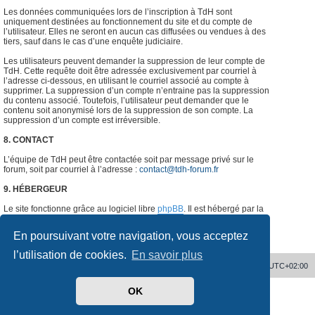
Les données communiquées lors de l’inscription à TdH sont
uniquement destinées au fonctionnement du site et du compte de
l’utilisateur. Elles ne seront en aucun cas diffusées ou vendues à des
tiers, sauf dans le cas d’une enquête judiciaire.
Les utilisateurs peuvent demander la suppression de leur compte de
TdH. Cette requête doit être adressée exclusivement par courriel à
l’adresse ci-dessous, en utilisant le courriel associé au compte à
supprimer. La suppression d’un compte n’entraine pas la suppression
du contenu associé. Toutefois, l’utilisateur peut demander que le
contenu soit anonymisé lors de la suppression de son compte. La
suppression d’un compte est irréversible.
8. CONTACT
L’équipe de TdH peut être contactée soit par message privé sur le
forum, soit par courriel à l’adresse :
contact@tdh-forum.fr
9. HÉBERGEUR
Le site fonctionne grâce au logiciel libre
phpBB
. Il est hébergé par la
société
o2switch
, Chemin des Pardiaux, 63000 Clermont-Ferrand,
France.
#
En poursuivant votre navigation, vous acceptez
l’utilisation de cookies.
En savoir plus
Accueil
Supprimer les cookies
Heures au format
UTC+02:00
OK
Développé par
phpBB
® Forum Software © phpBB Limited
Traduit par
phpBB-fr.com