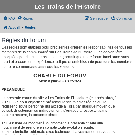
Les Trains de l'Histoire
FAQ
Règles
S’enregistrer
Connexion
Accueil
Règles
Règles du forum
Ces règles sont établies pour préciser les différentes responsabilités de tous les
membres de la communauté sur Les Trains de l'Histoire. Elles doivent être
acceptées par chacun dans le but de garantir que notre forum fonctionne sans
heurt et procure une expérience ludique et enrichissante pour tous les membres
de notre communauté ainsi que les visiteurs.
CHARTE DU FORUM
Mise à jour le 21/10/2023
PREAMBULE
La présente charte du site « Les Trains de l’Histoire » (ci-après abrégé
« TdH ») a pour objectif de présenter le forum et les règles qui le
régissent. Toute personne qui accède à TdH, par quelque moyen que
ce soit, directement ou indirectement, s’engage à respecter, sans
aucune réserve, la présente charte.
TdH est libre de modifier à tout moment la présente charte afin
notamment de prendre en compte toute évolution légale,
jurisprudentielle, éditoriale et/ou technique. La version qui prévaut est