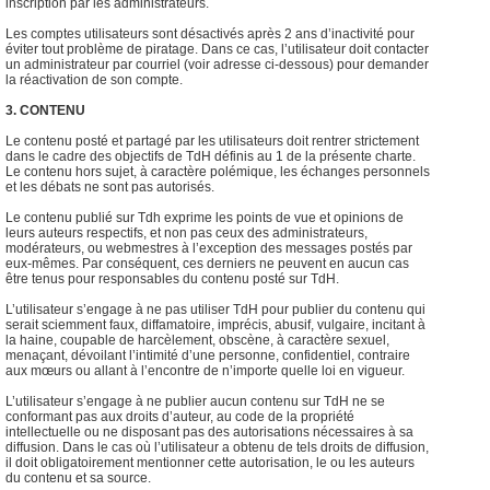
inscription par les administrateurs.
Les comptes utilisateurs sont désactivés après 2 ans d’inactivité pour
éviter tout problème de piratage. Dans ce cas, l’utilisateur doit contacter
un administrateur par courriel (voir adresse ci-dessous) pour demander
la réactivation de son compte.
3. CONTENU
Le contenu posté et partagé par les utilisateurs doit rentrer strictement
dans le cadre des objectifs de TdH définis au 1 de la présente charte.
Le contenu hors sujet, à caractère polémique, les échanges personnels
et les débats ne sont pas autorisés.
Le contenu publié sur Tdh exprime les points de vue et opinions de
leurs auteurs respectifs, et non pas ceux des administrateurs,
modérateurs, ou webmestres à l’exception des messages postés par
eux-mêmes. Par conséquent, ces derniers ne peuvent en aucun cas
être tenus pour responsables du contenu posté sur TdH.
L’utilisateur s’engage à ne pas utiliser TdH pour publier du contenu qui
serait sciemment faux, diffamatoire, imprécis, abusif, vulgaire, incitant à
la haine, coupable de harcèlement, obscène, à caractère sexuel,
menaçant, dévoilant l’intimité d’une personne, confidentiel, contraire
aux mœurs ou allant à l’encontre de n’importe quelle loi en vigueur.
L’utilisateur s’engage à ne publier aucun contenu sur TdH ne se
conformant pas aux droits d’auteur, au code de la propriété
intellectuelle ou ne disposant pas des autorisations nécessaires à sa
diffusion. Dans le cas où l’utilisateur a obtenu de tels droits de diffusion,
il doit obligatoirement mentionner cette autorisation, le ou les auteurs
du contenu et sa source.