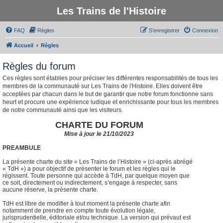
Les Trains de l'Histoire
FAQ
Règles
S’enregistrer
Connexion
Accueil
Règles
Règles du forum
Ces règles sont établies pour préciser les différentes responsabilités de tous les
membres de la communauté sur Les Trains de l'Histoire. Elles doivent être
acceptées par chacun dans le but de garantir que notre forum fonctionne sans
heurt et procure une expérience ludique et enrichissante pour tous les membres
de notre communauté ainsi que les visiteurs.
CHARTE DU FORUM
Mise à jour le 21/10/2023
PREAMBULE
La présente charte du site « Les Trains de l’Histoire » (ci-après abrégé
« TdH ») a pour objectif de présenter le forum et les règles qui le
régissent. Toute personne qui accède à TdH, par quelque moyen que
ce soit, directement ou indirectement, s’engage à respecter, sans
aucune réserve, la présente charte.
TdH est libre de modifier à tout moment la présente charte afin
notamment de prendre en compte toute évolution légale,
jurisprudentielle, éditoriale et/ou technique. La version qui prévaut est