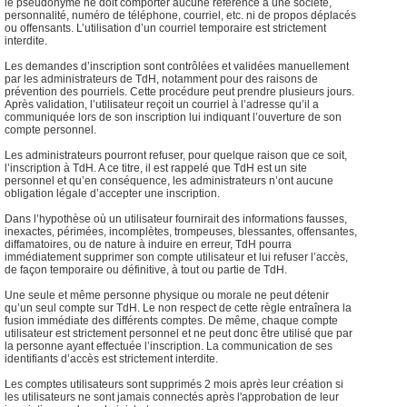
le pseudonyme ne doit comporter aucune référence à une société,
personnalité, numéro de téléphone, courriel, etc. ni de propos déplacés
ou offensants. L’utilisation d’un courriel temporaire est strictement
interdite.
Les demandes d’inscription sont contrôlées et validées manuellement
par les administrateurs de TdH, notamment pour des raisons de
prévention des pourriels. Cette procédure peut prendre plusieurs jours.
Après validation, l’utilisateur reçoit un courriel à l’adresse qu’il a
communiquée lors de son inscription lui indiquant l’ouverture de son
compte personnel.
Les administrateurs pourront refuser, pour quelque raison que ce soit,
l’inscription à TdH. A ce titre, il est rappelé que TdH est un site
personnel et qu’en conséquence, les administrateurs n’ont aucune
obligation légale d’accepter une inscription.
Dans l’hypothèse où un utilisateur fournirait des informations fausses,
inexactes, périmées, incomplètes, trompeuses, blessantes, offensantes,
diffamatoires, ou de nature à induire en erreur, TdH pourra
immédiatement supprimer son compte utilisateur et lui refuser l’accès,
de façon temporaire ou définitive, à tout ou partie de TdH.
Une seule et même personne physique ou morale ne peut détenir
qu’un seul compte sur TdH. Le non respect de cette règle entraînera la
fusion immédiate des différents comptes. De même, chaque compte
utilisateur est strictement personnel et ne peut donc être utilisé que par
la personne ayant effectuée l’inscription. La communication de ses
identifiants d’accès est strictement interdite.
Les comptes utilisateurs sont supprimés 2 mois après leur création si
les utilisateurs ne sont jamais connectés après l'approbation de leur