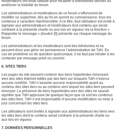
modérateurs ont toute latitude pour recadrer d’éventuelles dérives ou
améliorer la lisibilité du forum.
Les administrateurs et modérateurs de ce forum s’efforceront de
modifier ou supprimer, dès qu’ils en auront eu connaissance, tous les
contenus à caractère répréhensible. A ce titre, tout utilisateur est invité à
signaler aux administrateurs et modérateurs tout contenu qui serait
contraire à la présente charte ou aux lois en vigueur via la fonction «
Rapporter le message » (bouton [!]) présente sur chaque message du
forum.
Les administrateurs et les modérateurs sont des bénévoles et ne
peuvent donc pas gérer en permanence l’administration de TdH. En
cas de problème ou de question quelconque, il ne faut pas hésiter à les
contacter par message privé ou courriel.
6. SITES TIERS
Les pages du site peuvent contenir des liens hypertextes renvoyant
vers des sites Internet édités par des tiers sur lesquels TdH n’exerce
aucune contrôle. TdH n’assume aucune responsabilité quant au
contenu des sites tiers ou au contenu vers lequel les sites tiers peuvent
renvoyer. La présence de liens hypertextes vers des sites ne saurait
signifier que TdH approuve de quelque façon que ce soit les contenus
des sites tiers. TdH n’est responsable d’aucune modification ou mise à
jour concernant les sites tiers.
Les utilisateurs sont invités à signaler aux administrateurs les liens vers
les sites tiers dont le contenu serait contraire à la présente charte ou
aux lois en vigueur.
7. DONNÉES PERSONNELLES