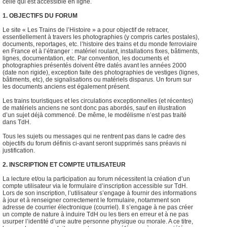
celle qui est accessible en ligne.
1. OBJECTIFS DU FORUM
Le site « Les Trains de l’Histoire » a pour objectif de retracer,
essentiellement à travers les photographies (y compris cartes postales),
documents, reportages, etc. l’histoire des trains et du monde ferroviaire
en France et à l’étranger : matériel roulant, installations fixes, bâtiments,
lignes, documentation, etc. Par convention, les documents et
photographies présentés doivent être datés avant les années 2000
(date non rigide), exception faite des photographies de vestiges (lignes,
bâtiments, etc), de signalisations ou matériels disparus. Un forum sur
les documents anciens est également présent.
Les trains touristiques et les circulations exceptionnelles (et récentes)
de matériels anciens ne sont donc pas abordés, sauf en illustration
d’un sujet déjà commencé. De même, le modélisme n’est pas traité
dans TdH.
Tous les sujets ou messages qui ne rentrent pas dans le cadre des
objectifs du forum définis ci-avant seront supprimés sans préavis ni
justification.
2. INSCRIPTION ET COMPTE UTILISATEUR
La lecture et/ou la participation au forum nécessitent la création d’un
compte utilisateur via le formulaire d’inscription accessible sur TdH.
Lors de son inscription, l’utilisateur s’engage à fournir des informations
à jour et à renseigner correctement le formulaire, notamment son
adresse de courrier électronique (courriel). Il s’engage à ne pas créer
un compte de nature à induire TdH ou les tiers en erreur et à ne pas
usurper l’identité d’une autre personne physique ou morale. A ce titre,