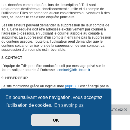
Les données communiquées lors de l’inscription à TdH sont
uniquement destinées au fonctionnement du site et du compte de
l’utilisateur. Elles ne seront en aucun cas diffusées ou vendues à des
tiers, sauf dans le cas d’une enquête judiciaire.
Les utilisateurs peuvent demander la suppression de leur compte de
TdH. Cette requête doit être adressée exclusivement par courriel à
l’adresse ci-dessous, en utilisant le courriel associé au compte à
supprimer. La suppression d’un compte n’entraine pas la suppression
du contenu associé. Toutefois, l’utilisateur peut demander que le
contenu soit anonymisé lors de la suppression de son compte. La
suppression d’un compte est irréversible.
8. CONTACT
L’équipe de TdH peut être contactée soit par message privé sur le
forum, soit par courriel à l’adresse :
contact@tdh-forum.fr
9. HÉBERGEUR
Le site fonctionne grâce au logiciel libre
phpBB
. Il est hébergé par la
société
o2switch
, Chemin des Pardiaux, 63000 Clermont-Ferrand,
France.
#
En poursuivant votre navigation, vous acceptez
l’utilisation de cookies.
En savoir plus
Accueil
Supprimer les cookies
Heures au format
UTC+02:00
OK
Développé par
phpBB
® Forum Software © phpBB Limited
Traduit par
phpBB-fr.com