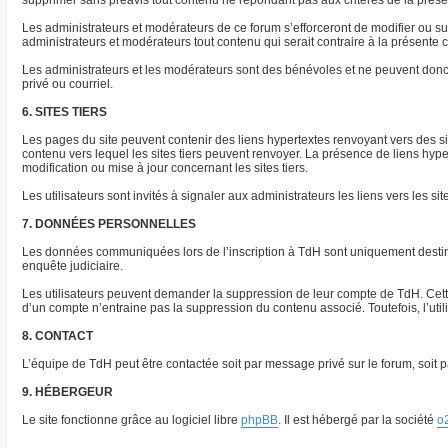
supprimer sans préavis tout contenu ne répondant pas aux critères de la présent
Les administrateurs et modérateurs de ce forum s’efforceront de modifier ou supp
administrateurs et modérateurs tout contenu qui serait contraire à la présente
Les administrateurs et les modérateurs sont des bénévoles et ne peuvent donc
privé ou courriel.
6. SITES TIERS
Les pages du site peuvent contenir des liens hypertextes renvoyant vers des s
contenu vers lequel les sites tiers peuvent renvoyer. La présence de liens hyp
modification ou mise à jour concernant les sites tiers.
Les utilisateurs sont invités à signaler aux administrateurs les liens vers les sit
7. DONNÉES PERSONNELLES
Les données communiquées lors de l’inscription à TdH sont uniquement destinée
enquête judiciaire.
Les utilisateurs peuvent demander la suppression de leur compte de TdH. Cette 
d’un compte n’entraine pas la suppression du contenu associé. Toutefois, l’ut
8. CONTACT
L’équipe de TdH peut être contactée soit par message privé sur le forum, soit pa
9. HÉBERGEUR
Le site fonctionne grâce au logiciel libre
phpBB
. Il est hébergé par la société
o