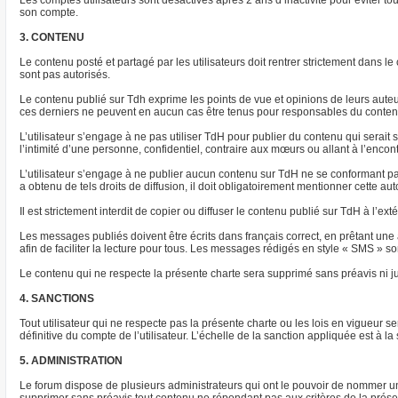
Les comptes utilisateurs sont désactivés après 2 ans d’inactivité pour éviter to
son compte.
3. CONTENU
Le contenu posté et partagé par les utilisateurs doit rentrer strictement dans 
sont pas autorisés.
Le contenu publié sur Tdh exprime les points de vue et opinions de leurs aut
ces derniers ne peuvent en aucun cas être tenus pour responsables du conten
L’utilisateur s’engage à ne pas utiliser TdH pour publier du contenu qui serait
l’intimité d’une personne, confidentiel, contraire aux mœurs ou allant à l’encont
L’utilisateur s’engage à ne publier aucun contenu sur TdH ne se conformant pas 
a obtenu de tels droits de diffusion, il doit obligatoirement mentionner cette au
Il est strictement interdit de copier ou diffuser le contenu publié sur TdH à l’e
Les messages publiés doivent être écrits dans français correct, en prêtant une a
afin de faciliter la lecture pour tous. Les messages rédigés en style « SMS » son
Le contenu qui ne respecte la présente charte sera supprimé sans préavis ni ju
4. SANCTIONS
Tout utilisateur qui ne respecte pas la présente charte ou les lois en vigueur
définitive du compte de l’utilisateur. L’échelle de la sanction appliquée est à 
5. ADMINISTRATION
Le forum dispose de plusieurs administrateurs qui ont le pouvoir de nommer un 