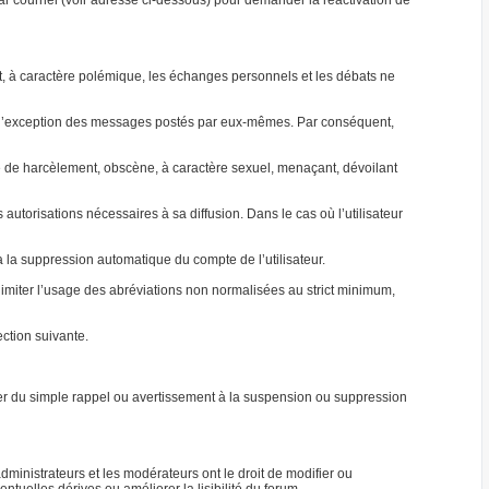
par courriel (voir adresse ci-dessous) pour demander la réactivation de
jet, à caractère polémique, les échanges personnels et les débats ne
 à l’exception des messages postés par eux-mêmes. Par conséquent,
able de harcèlement, obscène, à caractère sexuel, menaçant, dévoilant
autorisations nécessaires à sa diffusion. Dans le cas où l’utilisateur
ra la suppression automatique du compte de l’utilisateur.
e limiter l’usage des abréviations non normalisées au strict minimum,
ction suivante.
ller du simple rappel ou avertissement à la suspension ou suppression
ministrateurs et les modérateurs ont le droit de modifier ou