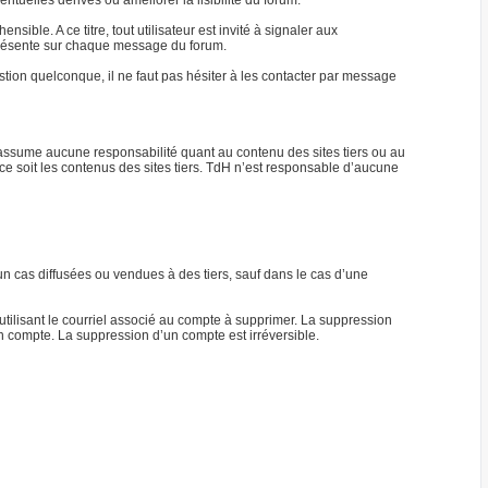
tuelles dérives ou améliorer la lisibilité du forum.
ble. A ce titre, tout utilisateur est invité à signaler aux
) présente sur chaque message du forum.
ion quelconque, il ne faut pas hésiter à les contacter par message
n’assume aucune responsabilité quant au contenu des sites tiers ou au
ce soit les contenus des sites tiers. TdH n’est responsable d’aucune
n cas diffusées ou vendues à des tiers, sauf dans le cas d’une
tilisant le courriel associé au compte à supprimer. La suppression
n compte. La suppression d’un compte est irréversible.