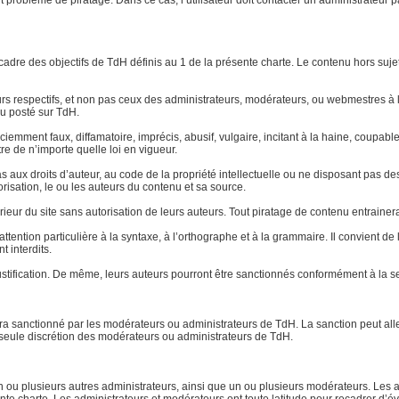
ut problème de piratage. Dans ce cas, l’utilisateur doit contacter un administrateur 
le cadre des objectifs de TdH définis au 1 de la présente charte. Le contenu hors su
eurs respectifs, et non pas ceux des administrateurs, modérateurs, ou webmestres
u posté sur TdH.
 sciemment faux, diffamatoire, imprécis, abusif, vulgaire, incitant à la haine, coup
re de n’importe quelle loi en vigueur.
aux droits d’auteur, au code de la propriété intellectuelle ou ne disposant pas des 
torisation, le ou les auteurs du contenu et sa source.
xtérieur du site sans autorisation de leurs auteurs. Tout piratage de contenu entraine
ttention particulière à la syntaxe, à l’orthographe et à la grammaire. Il convient d
t interdits.
stification. De même, leurs auteurs pourront être sanctionnés conformément à la se
 sera sanctionné par les modérateurs ou administrateurs de TdH. La sanction peut a
la seule discrétion des modérateurs ou administrateurs de TdH.
ou plusieurs autres administrateurs, ainsi que un ou plusieurs modérateurs. Les ad