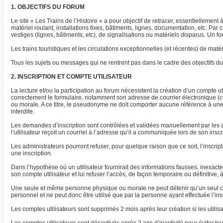
1. OBJECTIFS DU FORUM
Le site « Les Trains de l’Histoire » a pour objectif de retracer, essentiellement
matériel roulant, installations fixes, bâtiments, lignes, documentation, etc. P
vestiges (lignes, bâtiments, etc), de signalisations ou matériels disparus. Un
Les trains touristiques et les circulations exceptionnelles (et récentes) de m
Tous les sujets ou messages qui ne rentrent pas dans le cadre des objectifs du 
2. INSCRIPTION ET COMPTE UTILISATEUR
La lecture et/ou la participation au forum nécessitent la création d’un compte uti
correctement le formulaire, notamment son adresse de courrier électronique (co
ou morale. A ce titre, le pseudonyme ne doit comporter aucune référence à une s
interdite.
Les demandes d’inscription sont contrôlées et validées manuellement par les a
l’utilisateur reçoit un courriel à l’adresse qu’il a communiquée lors de son insc
Les administrateurs pourront refuser, pour quelque raison que ce soit, l’inscrip
une inscription.
Dans l’hypothèse où un utilisateur fournirait des informations fausses, inexac
son compte utilisateur et lui refuser l’accès, de façon temporaire ou définitive, 
Une seule et même personne physique ou morale ne peut détenir qu’un seul com
personnel et ne peut donc être utilisé que par la personne ayant effectuée l’ins
Les comptes utilisateurs sont supprimés 2 mois après leur création si les utilis