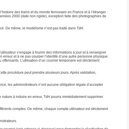
’histoire des trains et du monde ferroviaire en France et à l’étranger :
s années 2000 (date non rigide), exception faite des photographies de
mencé. De même, le modélisme n’est pas traité dans TdH.
l’utilisateur s’engage à fournir des informations à jour et à renseigner
en erreur et à ne pas usurper l’identité d’une autre personne physique
ffensants. L’utilisation d’un courriel temporaire est strictement
tte procédure peut prendre plusieurs jours. Après validation,
uence, les administrateurs n’ont aucune obligation légale d’accepter
 de nature à induire en erreur, TdH pourra immédiatement supprimer
fférents comptes. De même, chaque compte utilisateur est strictement
nistrateurs.