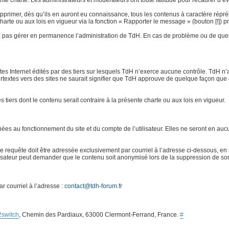
e charte. Les administrateurs et modérateurs ont toute latitude pour recadrer d’éven
rimer, dès qu’ils en auront eu connaissance, tous les contenus à caractère répréhensi
 charte ou aux lois en vigueur via la fonction « Rapporter le message » (bouton [!]
 pas gérer en permanence l’administration de TdH. En cas de problème ou de quest
ites Internet édités par des tiers sur lesquels TdH n’exerce aucune contrôle. TdH 
ertextes vers des sites ne saurait signifier que TdH approuve de quelque façon que 
es tiers dont le contenu serait contraire à la présente charte ou aux lois en vigueur.
s au fonctionnement du site et du compte de l’utilisateur. Elles ne seront en aucu
requête doit être adressée exclusivement par courriel à l’adresse ci-dessous, en u
ilisateur peut demander que le contenu soit anonymisé lors de la suppression de so
r courriel à l’adresse :
contact@tdh-forum.fr
2switch
, Chemin des Pardiaux, 63000 Clermont-Ferrand, France.
#