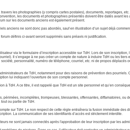
 à travers les photographies (y compris cartes postales), documents, reportages, etc. l
ar convention, les documents et photographies présentés doivent être datés avant le
 forum sur les documents anciens est également présent.
atériels anciens ne sont donc pas abordés, sauf en illustration d’un sujet déjà com
forum définis ci-avant seront supprimés sans préavis ni justification.
lisateur via le formulaire d’inscription accessible sur TdH. Lors de son inscription, 
urriel). Il s’engage à ne pas créer un compte de nature à induire TdH ou les tiers 
ociété, personnalité, numéro de téléphone, courriel, etc. ni de propos déplacés ou o
dministrateurs de TdH, notamment pour des raisons de prévention des pourriels. Ce
ription lui indiquant l’ouverture de son compte personnel.
tion à TdH. A ce titre, il est rappelé que TdH est un site personnel et qu’en conséq
tes, périmées, incomplètes, trompeuses, blessantes, offensantes, diffamatoires, ou
à tout ou partie de TdH.
pte sur TdH. Le non respect de cette règle entraînera la fusion immédiate des di
cription. La communication de ses identifiants d’accès est strictement interdite.
ateurs ne sont jamais connectés après l'approbation de leur inscription par les admi