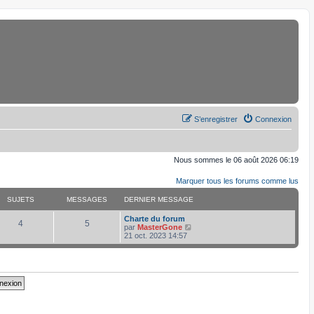
S’enregistrer
Connexion
Nous sommes le 06 août 2026 06:19
Marquer tous les forums comme lus
SUJETS
MESSAGES
DERNIER MESSAGE
D
Charte du forum
S
M
4
5
e
V
par
MasterGone
r
o
21 oct. 2023 14:57
u
e
n
i
i
r
j
s
e
l
r
e
e
s
m
d
e
e
s
r
t
a
s
n
a
i
s
g