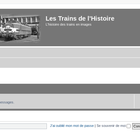
Les Trains de l'Histoire
L'histoire des trains en images
 messages.
J’ai oublié mon mot de passe
|
Se souvenir de moi