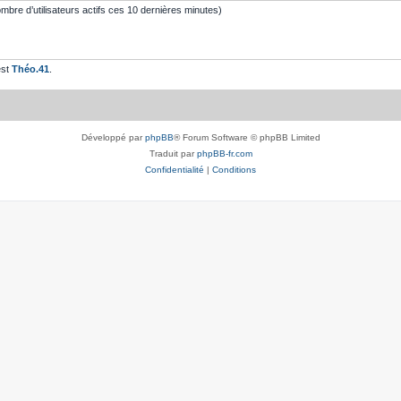
 nombre d’utilisateurs actifs ces 10 dernières minutes)
est
Théo.41
.
Développé par
phpBB
® Forum Software © phpBB Limited
Traduit par
phpBB-fr.com
Confidentialité
|
Conditions