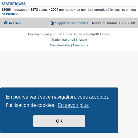
STATISTIQUES
62096
messages •
3373
sujets •
2004
membres • Le membre enregistré le plus récent est
casseric33
.
Accueil
Supprimer les cookies
Heures au format
UTC+02:00
Développé par
phpBB
® Forum Software © phpBB Limited
Traduit par
phpBB-fr.com
Confidentialité
|
Conditions
En poursuivant votre navigation, vous acceptez
l’utilisation de cookies.
En savoir plus
OK