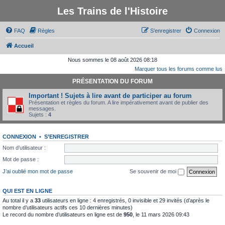
Les Trains de l'Histoire
FAQ
Règles
S’enregistrer
Connexion
Accueil
Nous sommes le 08 août 2026 08:18
Marquer tous les forums comme lus
PRÉSENTATION DU FORUM
Important ! Sujets à lire avant de participer au forum
Présentation et règles du forum. A lire impérativement avant de publier des
messages.
Sujets :
4
CONNEXION
•
S’ENREGISTRER
Nom d’utilisateur :
Mot de passe :
J’ai oublié mon mot de passe
Se souvenir de moi
QUI EST EN LIGNE
Au total il y a
33
utilisateurs en ligne : 4 enregistrés, 0 invisible et 29 invités (d’après le
nombre d’utilisateurs actifs ces 10 dernières minutes)
Le record du nombre d’utilisateurs en ligne est de
950
, le 11 mars 2026 09:43