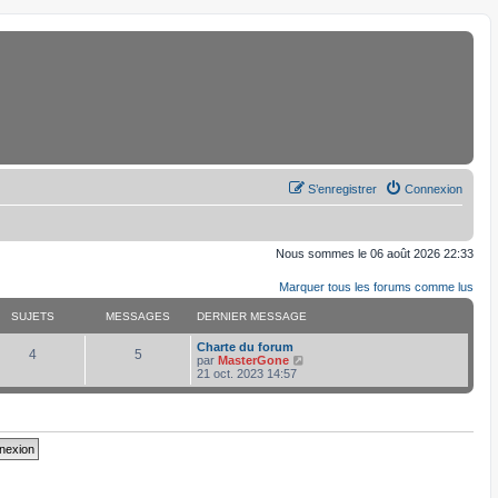
S’enregistrer
Connexion
Nous sommes le 06 août 2026 22:33
Marquer tous les forums comme lus
SUJETS
MESSAGES
DERNIER MESSAGE
D
Charte du forum
S
M
4
5
e
V
par
MasterGone
r
o
21 oct. 2023 14:57
u
e
n
i
i
r
j
s
e
l
r
e
e
s
m
d
e
e
s
r
t
a
s
n
a
i
s
g