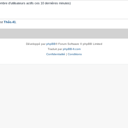
 nombre d’utilisateurs actifs ces 10 dernières minutes)
est
Théo.41
.
Développé par
phpBB
® Forum Software © phpBB Limited
Traduit par
phpBB-fr.com
Confidentialité
|
Conditions