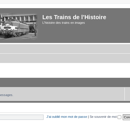
Les Trains de l'Histoire
L'histoire des trains en images
 messages.
J’ai oublié mon mot de passe
|
Se souvenir de moi