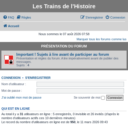
Les Trains de l'Histoire
FAQ
Règles
S’enregistrer
Connexion
Accueil
Nous sommes le 07 août 2026 07:58
Marquer tous les forums comme lus
PRÉSENTATION DU FORUM
Important ! Sujets à lire avant de participer au forum
Présentation et règles du forum. A lire impérativement avant de publier des
messages.
Sujets :
4
CONNEXION
•
S’ENREGISTRER
Nom d’utilisateur :
Mot de passe :
J’ai oublié mon mot de passe
Se souvenir de moi
QUI EST EN LIGNE
Au total il y a
31
utilisateurs en ligne : 5 enregistrés, 0 invisible et 26 invités (d’après le
nombre d’utilisateurs actifs ces 10 dernières minutes)
Le record du nombre d’utilisateurs en ligne est de
950
, le 11 mars 2026 09:43