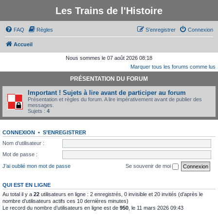
Les Trains de l'Histoire
FAQ
Règles
S’enregistrer
Connexion
Accueil
Nous sommes le 07 août 2026 08:18
Marquer tous les forums comme lus
PRÉSENTATION DU FORUM
Important ! Sujets à lire avant de participer au forum
Présentation et règles du forum. A lire impérativement avant de publier des
messages.
Sujets :
4
CONNEXION
•
S’ENREGISTRER
Nom d’utilisateur :
Mot de passe :
J’ai oublié mon mot de passe
Se souvenir de moi
QUI EST EN LIGNE
Au total il y a
22
utilisateurs en ligne : 2 enregistrés, 0 invisible et 20 invités (d’après le
nombre d’utilisateurs actifs ces 10 dernières minutes)
Le record du nombre d’utilisateurs en ligne est de
950
, le 11 mars 2026 09:43