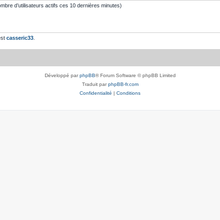
 nombre d’utilisateurs actifs ces 10 dernières minutes)
est
casseric33
.
Développé par
phpBB
® Forum Software © phpBB Limited
Traduit par
phpBB-fr.com
Confidentialité
|
Conditions