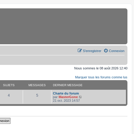
S’enregistrer
Connexion
Nous sommes le 08 août 2026 12:40
Marquer tous les forums comme lus
SUJETS
MESSAGES
DERNIER MESSAGE
D
Charte du forum
S
M
4
5
e
V
par
MasterGone
r
o
21 oct. 2023 14:57
u
e
n
i
i
r
j
s
e
l
r
e
e
s
m
d
e
e
s
r
t
a
s
n
a
i
s
g