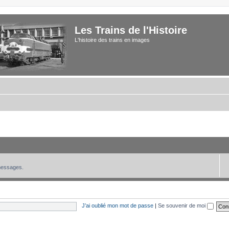
Les Trains de l'Histoire
L'histoire des trains en images
 messages.
J’ai oublié mon mot de passe
|
Se souvenir de moi