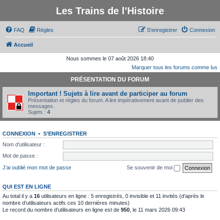
Les Trains de l'Histoire
FAQ
Règles
S’enregistrer
Connexion
Accueil
Nous sommes le 07 août 2026 18:40
Marquer tous les forums comme lus
PRÉSENTATION DU FORUM
Important ! Sujets à lire avant de participer au forum
Présentation et règles du forum. A lire impérativement avant de publier des
messages.
Sujets :
4
CONNEXION
•
S’ENREGISTRER
Nom d’utilisateur :
Mot de passe :
J’ai oublié mon mot de passe
Se souvenir de moi
QUI EST EN LIGNE
Au total il y a
16
utilisateurs en ligne : 5 enregistrés, 0 invisible et 11 invités (d’après le
nombre d’utilisateurs actifs ces 10 dernières minutes)
Le record du nombre d’utilisateurs en ligne est de
950
, le 11 mars 2026 09:43