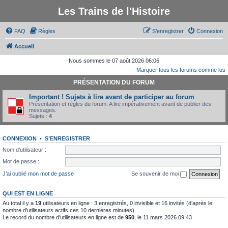
Les Trains de l'Histoire
FAQ
Règles
S’enregistrer
Connexion
Accueil
Nous sommes le 07 août 2026 06:06
Marquer tous les forums comme lus
PRÉSENTATION DU FORUM
Important ! Sujets à lire avant de participer au forum
Présentation et règles du forum. A lire impérativement avant de publier des
messages.
Sujets :
4
CONNEXION
•
S’ENREGISTRER
Nom d’utilisateur :
Mot de passe :
J’ai oublié mon mot de passe
Se souvenir de moi
QUI EST EN LIGNE
Au total il y a
19
utilisateurs en ligne : 3 enregistrés, 0 invisible et 16 invités (d’après le
nombre d’utilisateurs actifs ces 10 dernières minutes)
Le record du nombre d’utilisateurs en ligne est de
950
, le 11 mars 2026 09:43