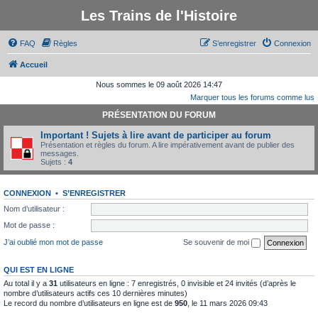
Les Trains de l'Histoire
FAQ
Règles
S’enregistrer
Connexion
Accueil
Nous sommes le 09 août 2026 14:47
Marquer tous les forums comme lus
PRÉSENTATION DU FORUM
Important ! Sujets à lire avant de participer au forum
Présentation et règles du forum. A lire impérativement avant de publier des
messages.
Sujets :
4
CONNEXION
•
S’ENREGISTRER
Nom d’utilisateur :
Mot de passe :
J’ai oublié mon mot de passe
Se souvenir de moi
QUI EST EN LIGNE
Au total il y a
31
utilisateurs en ligne : 7 enregistrés, 0 invisible et 24 invités (d’après le
nombre d’utilisateurs actifs ces 10 dernières minutes)
Le record du nombre d’utilisateurs en ligne est de
950
, le 11 mars 2026 09:43