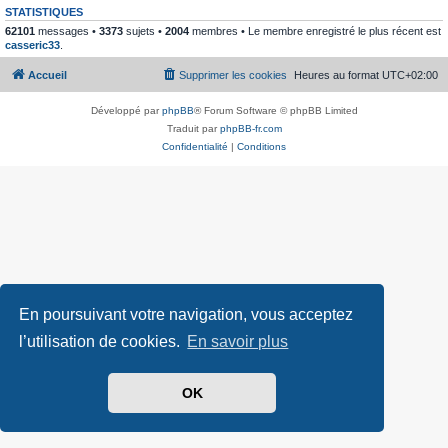
STATISTIQUES
62101
messages •
3373
sujets •
2004
membres • Le membre enregistré le plus récent est
casseric33
.
Accueil
Supprimer les cookies
Heures au format
UTC+02:00
Développé par
phpBB
® Forum Software © phpBB Limited
Traduit par
phpBB-fr.com
Confidentialité
|
Conditions
En poursuivant votre navigation, vous acceptez
l’utilisation de cookies.
En savoir plus
OK