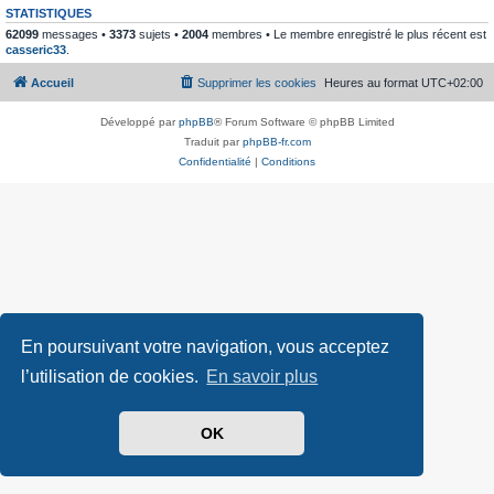
STATISTIQUES
62099
messages •
3373
sujets •
2004
membres • Le membre enregistré le plus récent est
casseric33
.
Accueil
Supprimer les cookies
Heures au format
UTC+02:00
Développé par
phpBB
® Forum Software © phpBB Limited
Traduit par
phpBB-fr.com
Confidentialité
|
Conditions
En poursuivant votre navigation, vous acceptez
l’utilisation de cookies.
En savoir plus
OK