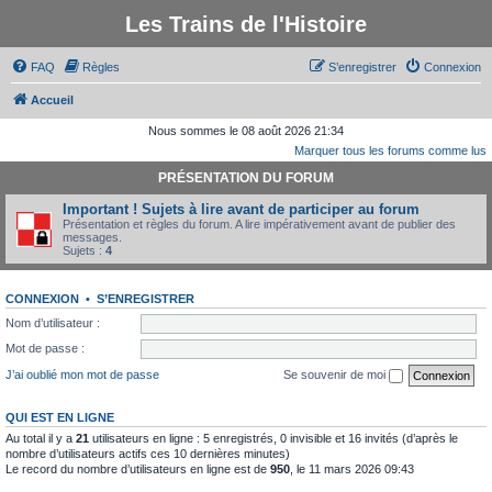
Les Trains de l'Histoire
FAQ
Règles
S’enregistrer
Connexion
Accueil
Nous sommes le 08 août 2026 21:34
Marquer tous les forums comme lus
PRÉSENTATION DU FORUM
Important ! Sujets à lire avant de participer au forum
Présentation et règles du forum. A lire impérativement avant de publier des
messages.
Sujets :
4
CONNEXION
•
S’ENREGISTRER
Nom d’utilisateur :
Mot de passe :
J’ai oublié mon mot de passe
Se souvenir de moi
QUI EST EN LIGNE
Au total il y a
21
utilisateurs en ligne : 5 enregistrés, 0 invisible et 16 invités (d’après le
nombre d’utilisateurs actifs ces 10 dernières minutes)
Le record du nombre d’utilisateurs en ligne est de
950
, le 11 mars 2026 09:43