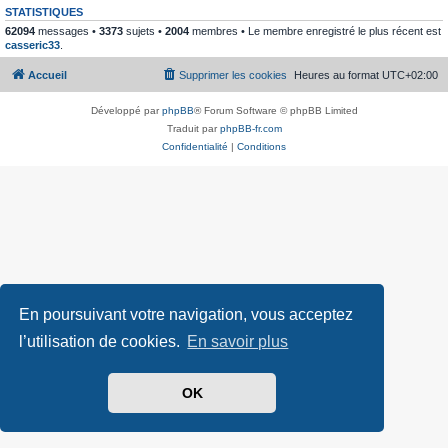
STATISTIQUES
62094
messages •
3373
sujets •
2004
membres • Le membre enregistré le plus récent est
casseric33
.
Accueil
Supprimer les cookies
Heures au format
UTC+02:00
Développé par
phpBB
® Forum Software © phpBB Limited
Traduit par
phpBB-fr.com
Confidentialité
|
Conditions
En poursuivant votre navigation, vous acceptez
l’utilisation de cookies.
En savoir plus
OK