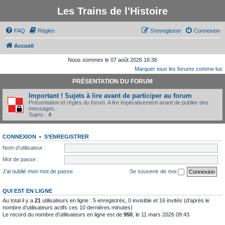
Les Trains de l'Histoire
FAQ
Règles
S’enregistrer
Connexion
Accueil
Nous sommes le 07 août 2026 16:36
Marquer tous les forums comme lus
PRÉSENTATION DU FORUM
Important ! Sujets à lire avant de participer au forum
Présentation et règles du forum. A lire impérativement avant de publier des
messages.
Sujets :
4
CONNEXION
•
S’ENREGISTRER
Nom d’utilisateur :
Mot de passe :
J’ai oublié mon mot de passe
Se souvenir de moi
QUI EST EN LIGNE
Au total il y a
21
utilisateurs en ligne : 5 enregistrés, 0 invisible et 16 invités (d’après le
nombre d’utilisateurs actifs ces 10 dernières minutes)
Le record du nombre d’utilisateurs en ligne est de
950
, le 11 mars 2026 09:43