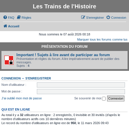
Les Trains de l'Histoire
FAQ
Règles
S’enregistrer
Connexion
Accueil
Nous sommes le 07 août 2026 00:18
Marquer tous les forums comme lus
PRÉSENTATION DU FORUM
Important ! Sujets à lire avant de participer au forum
Présentation et règles du forum. A lire impérativement avant de publier des
messages.
Sujets :
4
CONNEXION
•
S’ENREGISTRER
Nom d’utilisateur :
Mot de passe :
J’ai oublié mon mot de passe
Se souvenir de moi
QUI EST EN LIGNE
Au total il y a
32
utilisateurs en ligne : 2 enregistrés, 0 invisible et 30 invités (d’après le
nombre d’utilisateurs actifs ces 10 dernières minutes)
Le record du nombre d’utilisateurs en ligne est de
950
, le 11 mars 2026 09:43