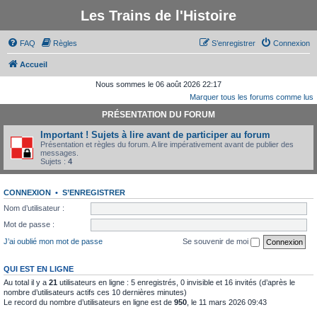
Les Trains de l'Histoire
FAQ
Règles
S’enregistrer
Connexion
Accueil
Nous sommes le 06 août 2026 22:17
Marquer tous les forums comme lus
PRÉSENTATION DU FORUM
Important ! Sujets à lire avant de participer au forum
Présentation et règles du forum. A lire impérativement avant de publier des
messages.
Sujets :
4
CONNEXION
•
S’ENREGISTRER
Nom d’utilisateur :
Mot de passe :
J’ai oublié mon mot de passe
Se souvenir de moi
QUI EST EN LIGNE
Au total il y a
21
utilisateurs en ligne : 5 enregistrés, 0 invisible et 16 invités (d’après le
nombre d’utilisateurs actifs ces 10 dernières minutes)
Le record du nombre d’utilisateurs en ligne est de
950
, le 11 mars 2026 09:43