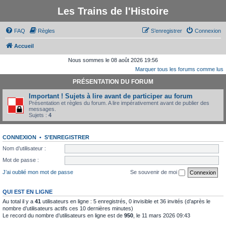
Les Trains de l'Histoire
FAQ
Règles
S’enregistrer
Connexion
Accueil
Nous sommes le 08 août 2026 19:56
Marquer tous les forums comme lus
PRÉSENTATION DU FORUM
Important ! Sujets à lire avant de participer au forum
Présentation et règles du forum. A lire impérativement avant de publier des
messages.
Sujets :
4
CONNEXION
•
S’ENREGISTRER
Nom d’utilisateur :
Mot de passe :
J’ai oublié mon mot de passe
Se souvenir de moi
QUI EST EN LIGNE
Au total il y a
41
utilisateurs en ligne : 5 enregistrés, 0 invisible et 36 invités (d’après le
nombre d’utilisateurs actifs ces 10 dernières minutes)
Le record du nombre d’utilisateurs en ligne est de
950
, le 11 mars 2026 09:43