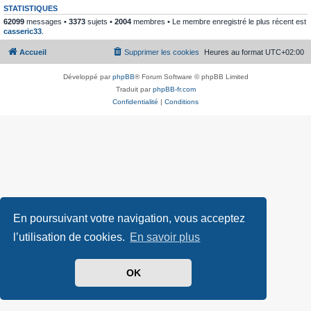
STATISTIQUES
62099
messages •
3373
sujets •
2004
membres • Le membre enregistré le plus récent est
casseric33
.
Accueil
Supprimer les cookies
Heures au format
UTC+02:00
Développé par
phpBB
® Forum Software © phpBB Limited
Traduit par
phpBB-fr.com
Confidentialité
|
Conditions
En poursuivant votre navigation, vous acceptez
l’utilisation de cookies.
En savoir plus
OK