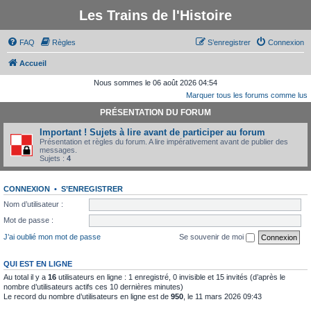
Les Trains de l'Histoire
FAQ
Règles
S’enregistrer
Connexion
Accueil
Nous sommes le 06 août 2026 04:54
Marquer tous les forums comme lus
PRÉSENTATION DU FORUM
Important ! Sujets à lire avant de participer au forum
Présentation et règles du forum. A lire impérativement avant de publier des
messages.
Sujets :
4
CONNEXION
•
S’ENREGISTRER
Nom d’utilisateur :
Mot de passe :
J’ai oublié mon mot de passe
Se souvenir de moi
QUI EST EN LIGNE
Au total il y a
16
utilisateurs en ligne : 1 enregistré, 0 invisible et 15 invités (d’après le
nombre d’utilisateurs actifs ces 10 dernières minutes)
Le record du nombre d’utilisateurs en ligne est de
950
, le 11 mars 2026 09:43