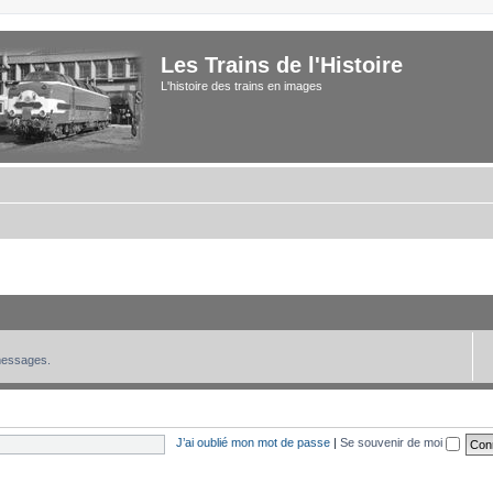
Les Trains de l'Histoire
L'histoire des trains en images
 messages.
J’ai oublié mon mot de passe
|
Se souvenir de moi