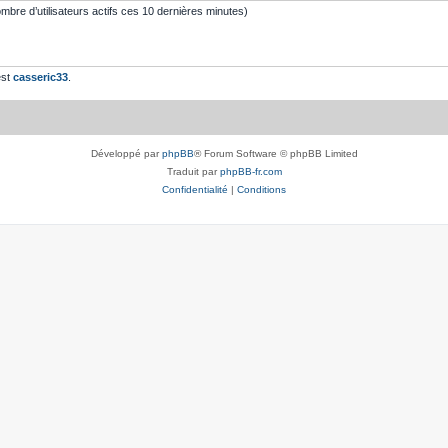
 nombre d’utilisateurs actifs ces 10 dernières minutes)
est
casseric33
.
Développé par
phpBB
® Forum Software © phpBB Limited
Traduit par
phpBB-fr.com
Confidentialité
|
Conditions