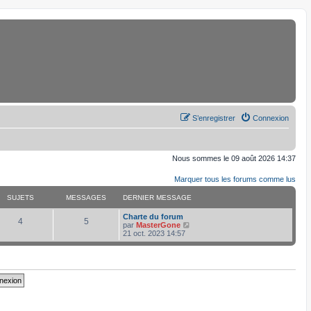
S’enregistrer
Connexion
Nous sommes le 09 août 2026 14:37
Marquer tous les forums comme lus
SUJETS
MESSAGES
DERNIER MESSAGE
D
Charte du forum
S
M
4
5
e
V
par
MasterGone
r
o
21 oct. 2023 14:57
u
e
n
i
i
r
j
s
e
l
r
e
e
s
m
d
e
e
s
r
t
a
s
n
a
i
s
g