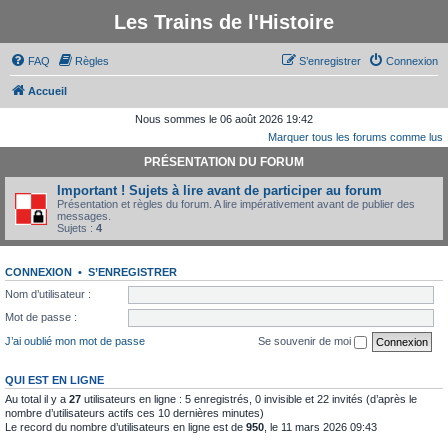
Les Trains de l'Histoire
FAQ
Règles
S’enregistrer
Connexion
Accueil
Nous sommes le 06 août 2026 19:42
Marquer tous les forums comme lus
PRÉSENTATION DU FORUM
Important ! Sujets à lire avant de participer au forum
Présentation et règles du forum. A lire impérativement avant de publier des
messages.
Sujets :
4
CONNEXION
•
S’ENREGISTRER
Nom d’utilisateur :
Mot de passe :
J’ai oublié mon mot de passe
Se souvenir de moi
QUI EST EN LIGNE
Au total il y a
27
utilisateurs en ligne : 5 enregistrés, 0 invisible et 22 invités (d’après le
nombre d’utilisateurs actifs ces 10 dernières minutes)
Le record du nombre d’utilisateurs en ligne est de
950
, le 11 mars 2026 09:43