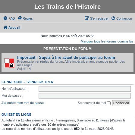
Les Trains de l'Histoire
FAQ
Règles
S’enregistrer
Connexion
Accueil
Nous sommes le 06 août 2026 05:38
Marquer tous les forums comme lus
PRÉSENTATION DU FORUM
Important ! Sujets à lire avant de participer au forum
Présentation et règles du forum. A lire impérativement avant de publier des
messages.
Sujets :
4
CONNEXION
•
S’ENREGISTRER
Nom d’utilisateur :
Mot de passe :
J’ai oublié mon mot de passe
Se souvenir de moi
QUI EST EN LIGNE
Au total il y a
15
utilisateurs en ligne : 4 enregistrés, 0 invisible et 11 invités (d’après le
nombre d’utilisateurs actifs ces 10 dernières minutes)
Le record du nombre d’utilisateurs en ligne est de
950
, le 11 mars 2026 09:43