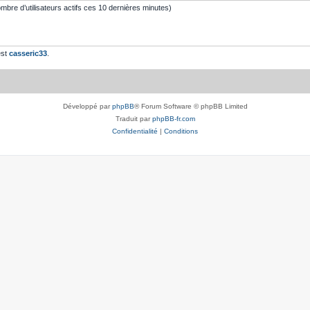
 nombre d’utilisateurs actifs ces 10 dernières minutes)
est
casseric33
.
Développé par
phpBB
® Forum Software © phpBB Limited
Traduit par
phpBB-fr.com
Confidentialité
|
Conditions