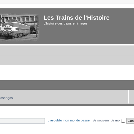
Les Trains de l'Histoire
L'histoire des trains en images
 messages.
J’ai oublié mon mot de passe
|
Se souvenir de moi