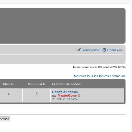
S’enregistrer
Connexion
Nous sommes le 08 août 2026 18:39
Marquer tous les forums comme lus
SUJETS
MESSAGES
DERNIER MESSAGE
D
Charte du forum
S
M
4
5
e
V
par
MasterGone
r
o
21 oct. 2023 14:57
u
e
n
i
i
r
j
s
e
l
r
e
e
s
m
d
e
e
s
r
t
a
s
n
a
i
s
g