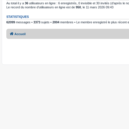
Au total il y a
36
utilisateurs en ligne : 6 enregistrés, 0 invisible et 30 invités (d’après le
Le record du nombre d’utilisateurs en ligne est de
950
, le 11 mars 2026 09:43
STATISTIQUES
62099
messages •
3373
sujets •
2004
membres • Le membre enregistré le plus récent 
Accueil