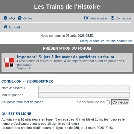
Les Trains de l'Histoire
FAQ
Règles
S’enregistrer
Connexion
Accueil
Nous sommes le 07 août 2026 05:52
Marquer tous les forums comme lus
PRÉSENTATION DU FORUM
Important ! Sujets à lire avant de participer au forum
Présentation et règles du forum. A lire impérativement avant de publier des
messages.
Sujets :
4
CONNEXION
•
S’ENREGISTRER
Nom d’utilisateur :
Mot de passe :
J’ai oublié mon mot de passe
Se souvenir de moi
QUI EST EN LIGNE
Au total il y a
16
utilisateurs en ligne : 3 enregistrés, 0 invisible et 13 invités (d’après le
nombre d’utilisateurs actifs ces 10 dernières minutes)
Le record du nombre d’utilisateurs en ligne est de
950
, le 11 mars 2026 09:43