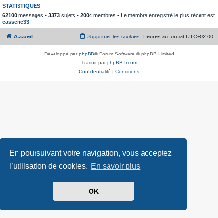
STATISTIQUES
62100
messages •
3373
sujets •
2004
membres • Le membre enregistré le plus récent est
casseric33
.
Accueil
Supprimer les cookies
Heures au format
UTC+02:00
Développé par
phpBB
® Forum Software © phpBB Limited
Traduit par
phpBB-fr.com
Confidentialité
|
Conditions
En poursuivant votre navigation, vous acceptez
l’utilisation de cookies.
En savoir plus
OK