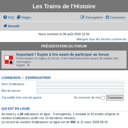
Les Trains de l'Histoire
FAQ
Règles
S’enregistrer
Connexion
Accueil
Nous sommes le 08 août 2026 22:56
Marquer tous les forums comme lus
PRÉSENTATION DU FORUM
Important ! Sujets à lire avant de participer au forum
Présentation et règles du forum. A lire impérativement avant de publier des
messages.
Sujets :
4
CONNEXION
•
S’ENREGISTRER
Nom d’utilisateur :
Mot de passe :
J’ai oublié mon mot de passe
Se souvenir de moi
QUI EST EN LIGNE
Au total il y a
28
utilisateurs en ligne : 3 enregistrés, 1 invisible et 24 invités (d’après le
nombre d’utilisateurs actifs ces 10 dernières minutes)
Le record du nombre d’utilisateurs en ligne est de
950
, le 11 mars 2026 09:43