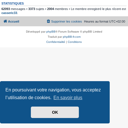
STATISTIQUES
62093
messages •
3373
sujets •
2004
membres • Le membre enregistré le plus récent est
casseric33
.
Accueil
Supprimer les cookies
Heures au format
UTC+02:00
Développé par
phpBB
® Forum Software © phpBB Limited
Traduit par
phpBB-fr.com
Confidentialité
|
Conditions
En poursuivant votre navigation, vous acceptez
l’utilisation de cookies.
En savoir plus
OK