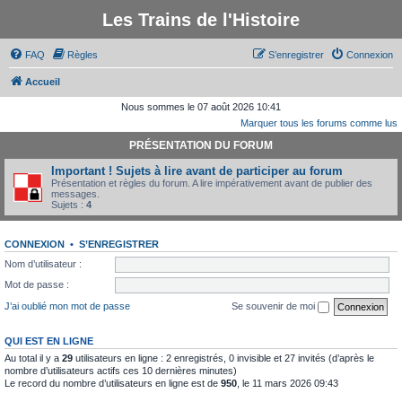
Les Trains de l'Histoire
FAQ
Règles
S’enregistrer
Connexion
Accueil
Nous sommes le 07 août 2026 10:41
Marquer tous les forums comme lus
PRÉSENTATION DU FORUM
Important ! Sujets à lire avant de participer au forum
Présentation et règles du forum. A lire impérativement avant de publier des
messages.
Sujets :
4
CONNEXION
•
S’ENREGISTRER
Nom d’utilisateur :
Mot de passe :
J’ai oublié mon mot de passe
Se souvenir de moi
QUI EST EN LIGNE
Au total il y a
29
utilisateurs en ligne : 2 enregistrés, 0 invisible et 27 invités (d’après le
nombre d’utilisateurs actifs ces 10 dernières minutes)
Le record du nombre d’utilisateurs en ligne est de
950
, le 11 mars 2026 09:43