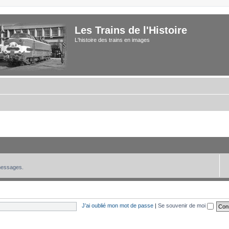
Les Trains de l'Histoire
L'histoire des trains en images
 messages.
J’ai oublié mon mot de passe
|
Se souvenir de moi