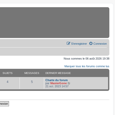
S’enregistrer
Connexion
Nous sommes le 06 août 2026 19:38
Marquer tous les forums comme lus
SUJETS
MESSAGES
DERNIER MESSAGE
D
Charte du forum
S
M
4
5
e
V
par
MasterGone
r
o
21 oct. 2023 14:57
u
e
n
i
i
r
j
s
e
l
r
e
e
s
m
d
e
e
s
r
t
a
s
n
a
i
s
g