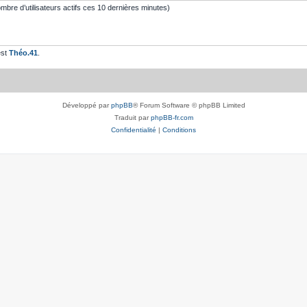
 nombre d’utilisateurs actifs ces 10 dernières minutes)
est
Théo.41
.
Développé par
phpBB
® Forum Software © phpBB Limited
Traduit par
phpBB-fr.com
Confidentialité
|
Conditions