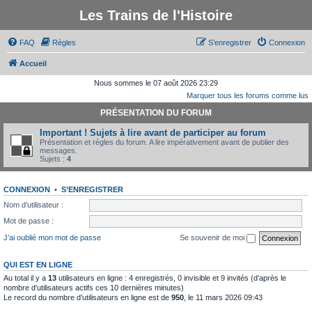
Les Trains de l'Histoire
FAQ
Règles
S’enregistrer
Connexion
Accueil
Nous sommes le 07 août 2026 23:29
Marquer tous les forums comme lus
PRÉSENTATION DU FORUM
Important ! Sujets à lire avant de participer au forum
Présentation et règles du forum. A lire impérativement avant de publier des
messages.
Sujets :
4
CONNEXION
•
S’ENREGISTRER
Nom d’utilisateur :
Mot de passe :
J’ai oublié mon mot de passe
Se souvenir de moi
QUI EST EN LIGNE
Au total il y a
13
utilisateurs en ligne : 4 enregistrés, 0 invisible et 9 invités (d’après le
nombre d’utilisateurs actifs ces 10 dernières minutes)
Le record du nombre d’utilisateurs en ligne est de
950
, le 11 mars 2026 09:43