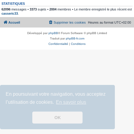
STATISTIQUES
62096
messages •
3373
sujets •
2004
membres • Le membre enregistré le plus récent est
casseric33
.
Accueil
Supprimer les cookies
Heures au format
UTC+02:00
Développé par
phpBB
® Forum Software © phpBB Limited
Traduit par
phpBB-fr.com
Confidentialité
|
Conditions
En poursuivant votre navigation, vous acceptez
l’utilisation de cookies.
En savoir plus
OK