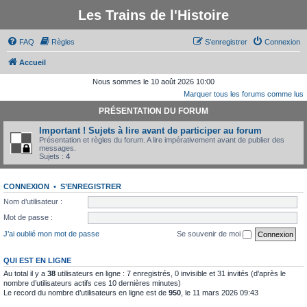
Les Trains de l'Histoire
FAQ
Règles
S’enregistrer
Connexion
Accueil
Nous sommes le 10 août 2026 10:00
Marquer tous les forums comme lus
PRÉSENTATION DU FORUM
Important ! Sujets à lire avant de participer au forum
Présentation et règles du forum. A lire impérativement avant de publier des
messages.
Sujets :
4
CONNEXION
•
S’ENREGISTRER
Nom d’utilisateur :
Mot de passe :
J’ai oublié mon mot de passe
Se souvenir de moi
QUI EST EN LIGNE
Au total il y a
38
utilisateurs en ligne : 7 enregistrés, 0 invisible et 31 invités (d’après le
nombre d’utilisateurs actifs ces 10 dernières minutes)
Le record du nombre d’utilisateurs en ligne est de
950
, le 11 mars 2026 09:43