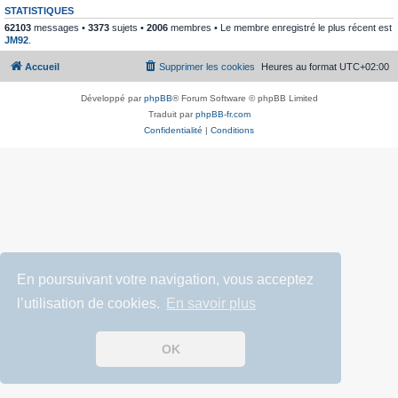
STATISTIQUES
62103
messages •
3373
sujets •
2006
membres • Le membre enregistré le plus récent est
JM92
.
Accueil
Supprimer les cookies
Heures au format
UTC+02:00
Développé par
phpBB
® Forum Software © phpBB Limited
Traduit par
phpBB-fr.com
Confidentialité
|
Conditions
En poursuivant votre navigation, vous acceptez
l’utilisation de cookies.
En savoir plus
OK