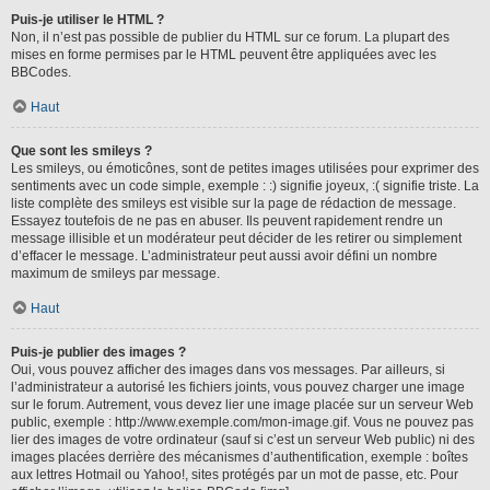
Puis-je utiliser le HTML ?
Non, il n’est pas possible de publier du HTML sur ce forum. La plupart des
mises en forme permises par le HTML peuvent être appliquées avec les
BBCodes.
Haut
Que sont les smileys ?
Les smileys, ou émoticônes, sont de petites images utilisées pour exprimer des
sentiments avec un code simple, exemple : :) signifie joyeux, :( signifie triste. La
liste complète des smileys est visible sur la page de rédaction de message.
Essayez toutefois de ne pas en abuser. Ils peuvent rapidement rendre un
message illisible et un modérateur peut décider de les retirer ou simplement
d’effacer le message. L’administrateur peut aussi avoir défini un nombre
maximum de smileys par message.
Haut
Puis-je publier des images ?
Oui, vous pouvez afficher des images dans vos messages. Par ailleurs, si
l’administrateur a autorisé les fichiers joints, vous pouvez charger une image
sur le forum. Autrement, vous devez lier une image placée sur un serveur Web
public, exemple : http://www.exemple.com/mon-image.gif. Vous ne pouvez pas
lier des images de votre ordinateur (sauf si c’est un serveur Web public) ni des
images placées derrière des mécanismes d’authentification, exemple : boîtes
aux lettres Hotmail ou Yahoo!, sites protégés par un mot de passe, etc. Pour