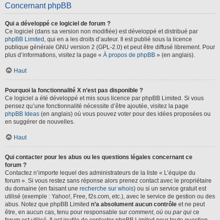
Concernant phpBB
Qui a développé ce logiciel de forum ?
Ce logiciel (dans sa version non modifiée) est développé et distribué par
phpBB Limited
, qui en a les droits d’auteur. Il est publié sous la licence
publique générale GNU version 2 (GPL-2.0) et peut être diffusé librement. Pour
plus d’informations, visitez la page «
À propos de phpBB
» (en anglais).
Haut
Pourquoi la fonctionnalité X n’est pas disponible ?
Ce logiciel a été développé et mis sous licence par phpBB Limited. Si vous
pensez qu’une fonctionnalité nécessite d’être ajoutée, visitez la page
phpBB Ideas
(en anglais) où vous pouvez voter pour des idées proposées ou
en suggérer de nouvelles.
Haut
Qui contacter pour les abus ou les questions légales concernant ce
forum ?
Contactez n’importe lequel des administrateurs de la liste « L’équipe du
forum ». Si vous restez sans réponse alors prenez contact avec le propriétaire
du domaine (en faisant une
recherche sur whois
) ou si un service gratuit est
utilisé (exemple : Yahoo!, Free, f2s.com, etc.), avec le service de gestion ou des
abus. Notez que phpBB Limited
n’a absolument aucun contrôle
et ne peut
être, en aucun cas, tenu pour responsable sur
comment
,
où
ou
par qui
ce