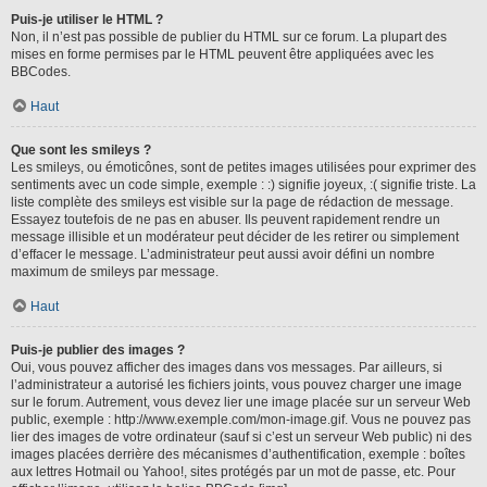
Puis-je utiliser le HTML ?
Non, il n’est pas possible de publier du HTML sur ce forum. La plupart des
mises en forme permises par le HTML peuvent être appliquées avec les
BBCodes.
Haut
Que sont les smileys ?
Les smileys, ou émoticônes, sont de petites images utilisées pour exprimer des
sentiments avec un code simple, exemple : :) signifie joyeux, :( signifie triste. La
liste complète des smileys est visible sur la page de rédaction de message.
Essayez toutefois de ne pas en abuser. Ils peuvent rapidement rendre un
message illisible et un modérateur peut décider de les retirer ou simplement
d’effacer le message. L’administrateur peut aussi avoir défini un nombre
maximum de smileys par message.
Haut
Puis-je publier des images ?
Oui, vous pouvez afficher des images dans vos messages. Par ailleurs, si
l’administrateur a autorisé les fichiers joints, vous pouvez charger une image
sur le forum. Autrement, vous devez lier une image placée sur un serveur Web
public, exemple : http://www.exemple.com/mon-image.gif. Vous ne pouvez pas
lier des images de votre ordinateur (sauf si c’est un serveur Web public) ni des
images placées derrière des mécanismes d’authentification, exemple : boîtes
aux lettres Hotmail ou Yahoo!, sites protégés par un mot de passe, etc. Pour