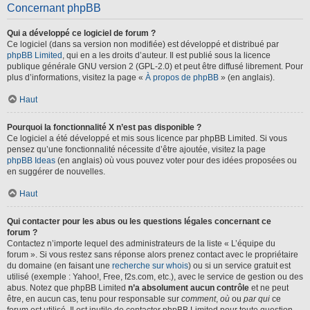
Concernant phpBB
Qui a développé ce logiciel de forum ?
Ce logiciel (dans sa version non modifiée) est développé et distribué par
phpBB Limited
, qui en a les droits d’auteur. Il est publié sous la licence
publique générale GNU version 2 (GPL-2.0) et peut être diffusé librement. Pour
plus d’informations, visitez la page «
À propos de phpBB
» (en anglais).
Haut
Pourquoi la fonctionnalité X n’est pas disponible ?
Ce logiciel a été développé et mis sous licence par phpBB Limited. Si vous
pensez qu’une fonctionnalité nécessite d’être ajoutée, visitez la page
phpBB Ideas
(en anglais) où vous pouvez voter pour des idées proposées ou
en suggérer de nouvelles.
Haut
Qui contacter pour les abus ou les questions légales concernant ce
forum ?
Contactez n’importe lequel des administrateurs de la liste « L’équipe du
forum ». Si vous restez sans réponse alors prenez contact avec le propriétaire
du domaine (en faisant une
recherche sur whois
) ou si un service gratuit est
utilisé (exemple : Yahoo!, Free, f2s.com, etc.), avec le service de gestion ou des
abus. Notez que phpBB Limited
n’a absolument aucun contrôle
et ne peut
être, en aucun cas, tenu pour responsable sur
comment
,
où
ou
par qui
ce