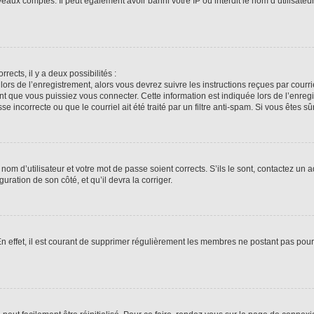
veaux comptes. Il peut également avoir banni votre IP ou interdit le nom d’utilisate
rrects, il y a deux possibilités :
lors de l’enregistrement, alors vous devrez suivre les instructions reçues par cour
 que vous puissiez vous connecter. Cette information est indiquée lors de l’enregis
 incorrecte ou que le courriel ait été traité par un filtre anti-spam. Si vous êtes sû
om d’utilisateur et votre mot de passe soient corrects. S’ils le sont, contactez un a
uration de son côté, et qu’il devra la corriger.
En effet, il est courant de supprimer régulièrement les membres ne postant pas pour 