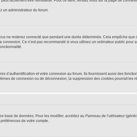
peut facilement être réinitialisé. Pour ce faire, rendez vous sur la page de connex
ez un administrateur du forum.
vous ne resterez connecté que pendant une durée déterminée. Cela empêche que quel
la connexion. Ce n’est pas recommandé si vous utilisez un ordinateur public pour ac
onctionnalité.
d’authentification et votre connexion au forum. Ils fournissent aussi des fonctionn
oblèmes de connexion ou de déconnexion, la suppression des cookies pourrait les r
tre base de données. Pour les modifier, accédez au
Panneau de l’utilisateur
(généra
 préférences de votre compte.