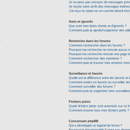
Je ne peux pas envoyer de messages privé
Je reçois sans arrêt des messages indésira
J’ai reçu un spam ou un courriel abusif d’
Amis et ignorés
Que sont mes listes d’amis et d’ignorés ?
Comment puis-je ajouter/supprimer des utili
Recherche dans les forums
?
Comment rechercher dans les forums ?
Pourquoi ma recherche ne renvoie aucun ré
Pourquoi ma recherche renvoie une page b
Comment rechercher des membres ?
Comment puis-je trouver mes propres mess
Surveillance et favoris
Quelle est la différence entre les favoris et 
Comment mettre en favoris ou surveiller de
Comment surveiller des forums ?
Comment puis-je supprimer mes surveillanc
Fichiers joints
Quels fichiers joints sont autorisés sur ce 
Comment trouver tous mes fichiers joints ?
Concernant phpBB
Qui a développé ce logiciel de forum ?
Pourquoi la fonctionnalité X n’est pas dispon