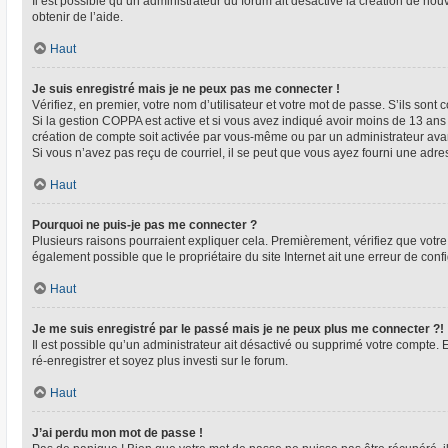
Il est possible qu’un administrateur du forum ait désactivé la création de nou
obtenir de l’aide.
Haut
Je suis enregistré mais je ne peux pas me connecter !
Vérifiez, en premier, votre nom d’utilisateur et votre mot de passe. S’ils sont co
Si la gestion COPPA est active et si vous avez indiqué avoir moins de 13 ans 
création de compte soit activée par vous-même ou par un administrateur avant
Si vous n’avez pas reçu de courriel, il se peut que vous ayez fourni une adresse
Haut
Pourquoi ne puis-je pas me connecter ?
Plusieurs raisons pourraient expliquer cela. Premièrement, vérifiez que votre n
également possible que le propriétaire du site Internet ait une erreur de config
Haut
Je me suis enregistré par le passé mais je ne peux plus me connecter ?!
Il est possible qu’un administrateur ait désactivé ou supprimé votre compte. 
ré-enregistrer et soyez plus investi sur le forum.
Haut
J’ai perdu mon mot de passe !