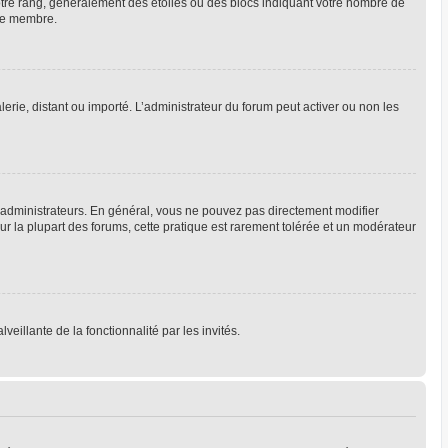
votre rang, généralement des étoiles ou des blocs indiquant votre nombre de
que membre.
lerie, distant ou importé. L’administrateur du forum peut activer ou non les
 administrateurs. En général, vous ne pouvez pas directement modifier
Sur la plupart des forums, cette pratique est rarement tolérée et un modérateur
veillante de la fonctionnalité par les invités.