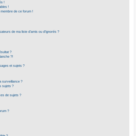
s !
bles !
un membre de ce forum !
sateurs de ma liste d’amis ou d’ignorés ?
sultat ?
lanche ?!
ages et sujets ?
la surveillance ?
s sujets ?
es de sujets ?
forum ?
ible ?