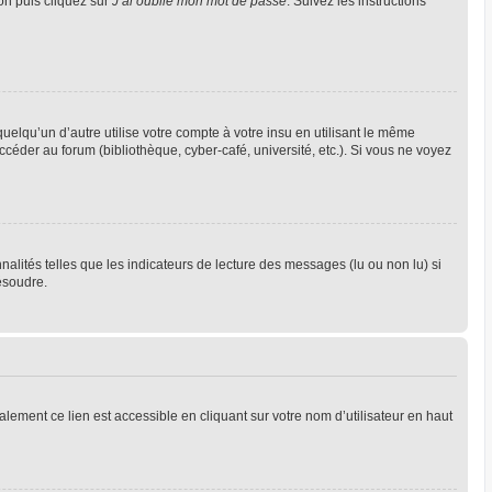
ion puis cliquez sur
J’ai oublié mon mot de passe
. Suivez les instructions
qu’un d’autre utilise votre compte à votre insu en utilisant le même
céder au forum (bibliothèque, cyber-café, université, etc.). Si vous ne voyez
alités telles que les indicateurs de lecture des messages (lu ou non lu) si
ésoudre.
lement ce lien est accessible en cliquant sur votre nom d’utilisateur en haut