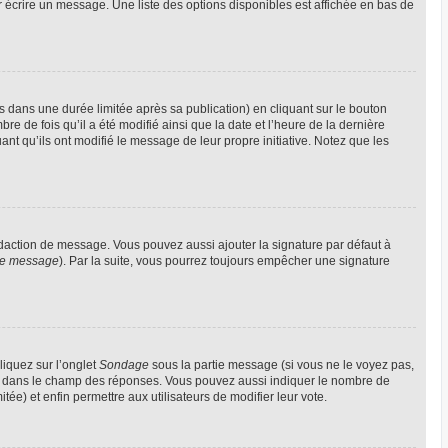
 écrire un message. Une liste des options disponibles est affichée en bas de
ans une durée limitée après sa publication) en cliquant sur le bouton
 de fois qu’il a été modifié ainsi que la date et l’heure de la dernière
nt qu’ils ont modifié le message de leur propre initiative. Notez que les
édaction de message. Vous pouvez aussi ajouter la signature par défaut à
 de message
). Par la suite, vous pourrez toujours empêcher une signature
liquez sur l’onglet
Sondage
sous la partie message (si vous ne le voyez pas,
gne dans le champ des réponses. Vous pouvez aussi indiquer le nombre de
itée) et enfin permettre aux utilisateurs de modifier leur vote.