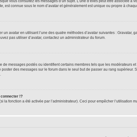
orsque vous consultez les messages d’un sujet. L’une d’elles peut être associée à 
nde, est connue sous le nom d’avatar et généralement est unique ou propre à cha
er un avatar en utilisant l’une des quatre méthodes d’avatar suivantes : Gravatar, ga
ouvez pas utiliser d’avatar, contactez un administrateur du forum.
bre de messages postés ou identifient certains membres tels que les modérateurs et
z de poster des messages sur le forum dans le seul but de passer au rang supérieur. 
.
connecter !?
 la fonction a été activée par l’administrateur). Ceci pour empêcher l’utilisation mal