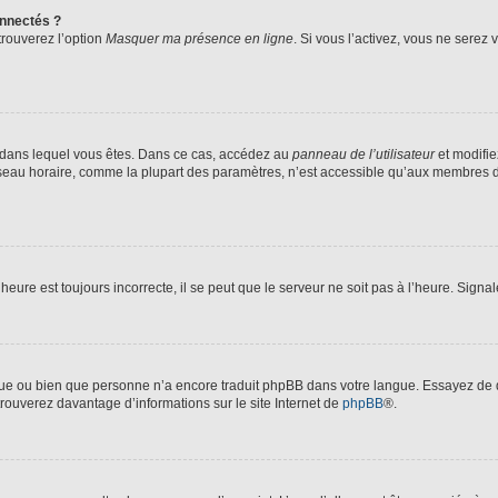
nnectés ?
trouverez l’option
Masquer ma présence en ligne
. Si vous l’activez, vous ne serez
lui dans lequel vous êtes. Dans ce cas, accédez au
panneau de l’utilisateur
et modifie
fuseau horaire, comme la plupart des paramètres, n’est accessible qu’aux membres d
heure est toujours incorrecte, il se peut que le serveur ne soit pas à l’heure. Sign
angue ou bien que personne n’a encore traduit phpBB dans votre langue. Essayez de d
trouverez davantage d’informations sur le site Internet de
phpBB
®.