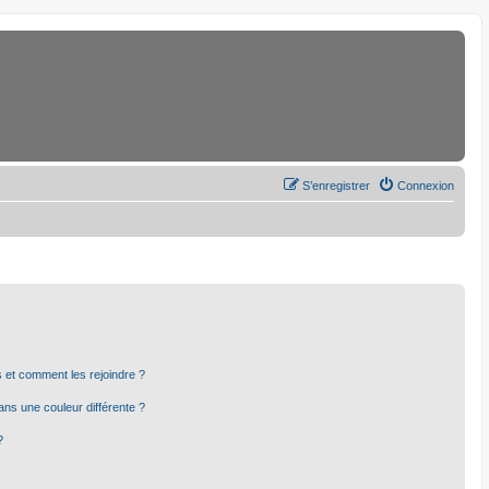
S’enregistrer
Connexion
rs et comment les rejoindre ?
ns une couleur différente ?
?