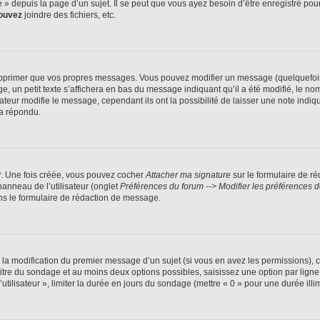
 depuis la page d’un sujet. Il se peut que vous ayez besoin d’être enregistré pour
ouvez
joindre des fichiers, etc.
pprimer que vos propres messages. Vous pouvez modifier un message (quelquefois d
 petit texte s’affichera en bas du message indiquant qu’il a été modifié, le nombre
ur modifie le message, cependant ils ont la possibilité de laisser une note indiqua
 a répondu.
r. Une fois créée, vous pouvez cocher
Attacher ma signature
sur le formulaire de r
panneau de l’utilisateur (onglet
Préférences du forum --> Modifier les préférences
s le formulaire de rédaction de message.
u la modification du premier message d’un sujet (si vous en avez les permissions), c
 titre du sondage et au moins deux options possibles, saisissez une option par li
utilisateur », limiter la durée en jours du sondage (mettre « 0 » pour une durée illim