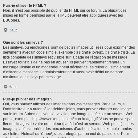
Puis-je utiliser le HTML ?
Non, il n’est pas possible de publier du HTML sur ce forum. La plupart des
mises en forme permises par le HTML peuvent être appliquées avec les
BBCodes.
Haut
Que sont les smileys ?
Les smileys, ou émoticônes, sont de petites images utilisées pour exprimer des
sentiments avec un code simple, exemple : :) signifie joyeux, :( signifie triste. La
liste complète des smileys est visible sur la page de rédaction de message.
Essayez toutefois de ne pas en abuser. Ils peuvent rapidement rendre un
message illisible et un modérateur peut décider de les retirer ou simplement
d’effacer le message. L’administrateur peut aussi avoir défini un nombre
maximum de smileys par message.
Haut
Puis-je publier des images ?
Oui, vous pouvez afficher des images dans vos messages. Par ailleurs, si
l’administrateur a autorisé les fichiers joints, vous pouvez charger une image
sur le forum. Autrement, vous devez lier une image placée sur un serveur Web
public, exemple : http://www.exemple.com/mon-image.gif. Vous ne pouvez pas
lier des images de votre ordinateur (sauf si c’est un serveur Web public) ni des
images placées derrière des mécanismes d’authentification, exemple : boîtes
aux lettres Hotmail ou Yahoo!, sites protégés par un mot de passe, etc. Pour