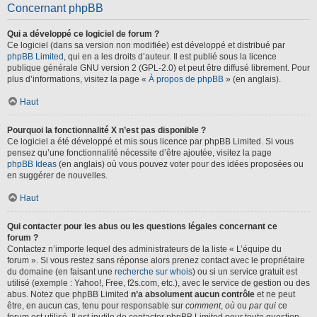
Concernant phpBB
Qui a développé ce logiciel de forum ?
Ce logiciel (dans sa version non modifiée) est développé et distribué par
phpBB Limited
, qui en a les droits d’auteur. Il est publié sous la licence
publique générale GNU version 2 (GPL-2.0) et peut être diffusé librement. Pour
plus d’informations, visitez la page «
À propos de phpBB
» (en anglais).
Haut
Pourquoi la fonctionnalité X n’est pas disponible ?
Ce logiciel a été développé et mis sous licence par phpBB Limited. Si vous
pensez qu’une fonctionnalité nécessite d’être ajoutée, visitez la page
phpBB Ideas
(en anglais) où vous pouvez voter pour des idées proposées ou
en suggérer de nouvelles.
Haut
Qui contacter pour les abus ou les questions légales concernant ce
forum ?
Contactez n’importe lequel des administrateurs de la liste « L’équipe du
forum ». Si vous restez sans réponse alors prenez contact avec le propriétaire
du domaine (en faisant une
recherche sur whois
) ou si un service gratuit est
utilisé (exemple : Yahoo!, Free, f2s.com, etc.), avec le service de gestion ou des
abus. Notez que phpBB Limited
n’a absolument aucun contrôle
et ne peut
être, en aucun cas, tenu pour responsable sur
comment
,
où
ou
par qui
ce