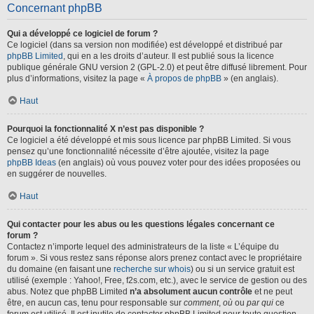
Concernant phpBB
Qui a développé ce logiciel de forum ?
Ce logiciel (dans sa version non modifiée) est développé et distribué par
phpBB Limited
, qui en a les droits d’auteur. Il est publié sous la licence
publique générale GNU version 2 (GPL-2.0) et peut être diffusé librement. Pour
plus d’informations, visitez la page «
À propos de phpBB
» (en anglais).
Haut
Pourquoi la fonctionnalité X n’est pas disponible ?
Ce logiciel a été développé et mis sous licence par phpBB Limited. Si vous
pensez qu’une fonctionnalité nécessite d’être ajoutée, visitez la page
phpBB Ideas
(en anglais) où vous pouvez voter pour des idées proposées ou
en suggérer de nouvelles.
Haut
Qui contacter pour les abus ou les questions légales concernant ce
forum ?
Contactez n’importe lequel des administrateurs de la liste « L’équipe du
forum ». Si vous restez sans réponse alors prenez contact avec le propriétaire
du domaine (en faisant une
recherche sur whois
) ou si un service gratuit est
utilisé (exemple : Yahoo!, Free, f2s.com, etc.), avec le service de gestion ou des
abus. Notez que phpBB Limited
n’a absolument aucun contrôle
et ne peut
être, en aucun cas, tenu pour responsable sur
comment
,
où
ou
par qui
ce