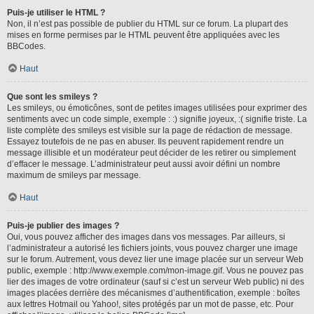
Puis-je utiliser le HTML ?
Non, il n’est pas possible de publier du HTML sur ce forum. La plupart des
mises en forme permises par le HTML peuvent être appliquées avec les
BBCodes.
Haut
Que sont les smileys ?
Les smileys, ou émoticônes, sont de petites images utilisées pour exprimer des
sentiments avec un code simple, exemple : :) signifie joyeux, :( signifie triste. La
liste complète des smileys est visible sur la page de rédaction de message.
Essayez toutefois de ne pas en abuser. Ils peuvent rapidement rendre un
message illisible et un modérateur peut décider de les retirer ou simplement
d’effacer le message. L’administrateur peut aussi avoir défini un nombre
maximum de smileys par message.
Haut
Puis-je publier des images ?
Oui, vous pouvez afficher des images dans vos messages. Par ailleurs, si
l’administrateur a autorisé les fichiers joints, vous pouvez charger une image
sur le forum. Autrement, vous devez lier une image placée sur un serveur Web
public, exemple : http://www.exemple.com/mon-image.gif. Vous ne pouvez pas
lier des images de votre ordinateur (sauf si c’est un serveur Web public) ni des
images placées derrière des mécanismes d’authentification, exemple : boîtes
aux lettres Hotmail ou Yahoo!, sites protégés par un mot de passe, etc. Pour