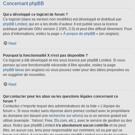
Concernant phpBB
Qui a développé ce logiciel de forum ?
Ce logiciel (dans sa version non modifiée) est développé et distribué par
phpBB Limited
, qui en a les droits d’auteur. Il est publié sous la licence
publique générale GNU version 2 (GPL-2.0) et peut être diffusé librement. Pour
plus d’informations, visitez la page «
À propos de phpBB
» (en anglais).
Haut
Pourquoi la fonctionnalité X n’est pas disponible ?
Ce logiciel a été développé et mis sous licence par phpBB Limited. Si vous
pensez qu’une fonctionnalité nécessite d’être ajoutée, visitez la page
phpBB Ideas
(en anglais) où vous pouvez voter pour des idées proposées ou
en suggérer de nouvelles.
Haut
Qui contacter pour les abus ou les questions légales concernant ce
forum ?
Contactez n’importe lequel des administrateurs de la liste « L’équipe du
forum ». Si vous restez sans réponse alors prenez contact avec le propriétaire
du domaine (en faisant une
recherche sur whois
) ou si un service gratuit est
utilisé (exemple : Yahoo!, Free, f2s.com, etc.), avec le service de gestion ou des
abus. Notez que phpBB Limited
n’a absolument aucun contrôle
et ne peut
être, en aucun cas, tenu pour responsable sur
comment
,
où
ou
par qui
ce