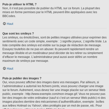
Puis-je utiliser le HTML ?
Non, il n’est pas possible de publier du HTML sur ce forum. La plupart des
mises en forme permises par le HTML peuvent être appliquées avec les
BBCodes.
Haut
Que sont les smileys ?
Les smileys, ou émoticônes, sont de petites images utilisées pour exprimer des
sentiments avec un code simple, exemple : :) signifie joyeux, :( signifie triste. La
liste complète des smileys est visible sur la page de rédaction de message.
Essayez toutefois de ne pas en abuser. Ils peuvent rapidement rendre un
message illisible et un modérateur peut décider de les retirer ou simplement
d’effacer le message. L’administrateur peut aussi avoir défini un nombre
maximum de smileys par message.
Haut
Puis-je publier des images ?
Oui, vous pouvez afficher des images dans vos messages. Par ailleurs, si
l’administrateur a autorisé les fichiers joints, vous pouvez charger une image
sur le forum. Autrement, vous devez lier une image placée sur un serveur Web
public, exemple : http://www.exemple.com/mon-image.gif. Vous ne pouvez pas
lier des images de votre ordinateur (sauf si c’est un serveur Web public) ni des
images placées derrière des mécanismes d’authentification, exemple : boîtes
aux lettres Hotmail ou Yahoo!, sites protégés par un mot de passe, etc. Pour