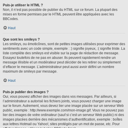
Puis-je utiliser le HTML ?
Non, il n’est pas possible de publier du HTML sur ce forum. La plupart des
mises en forme permises par le HTML peuvent être appliquées avec les
BBCodes.
Haut
Que sont les smileys ?
Les smileys, ou émoticônes, sont de petites images utilisées pour exprimer des
sentiments avec un code simple, exemple : :) signifie joyeux, :( signifie triste. La
liste complète des smileys est visible sur la page de rédaction de message.
Essayez toutefois de ne pas en abuser. Ils peuvent rapidement rendre un
message illisible et un modérateur peut décider de les retirer ou simplement
d’effacer le message. L’administrateur peut aussi avoir défini un nombre
maximum de smileys par message.
Haut
Puis-je publier des images ?
Oui, vous pouvez afficher des images dans vos messages. Par ailleurs, si
l’administrateur a autorisé les fichiers joints, vous pouvez charger une image
sur le forum. Autrement, vous devez lier une image placée sur un serveur Web
public, exemple : http://www.exemple.com/mon-image.gif. Vous ne pouvez pas
lier des images de votre ordinateur (sauf si c’est un serveur Web public) ni des
images placées derrière des mécanismes d’authentification, exemple : boîtes
aux lettres Hotmail ou Yahoo!, sites protégés par un mot de passe, etc. Pour