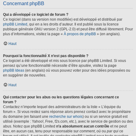
Concernant phpBB
Qui a développé ce logiciel de forum ?
Ce logiciel (dans sa version non modifiée) est développé et distribué par
phpBB Limited
, qui en a les droits d’auteur. Il est publié sous la licence
publique générale GNU version 2 (GPL-2.0) et peut être diffusé librement. Pour
plus d’informations, visitez la page «
À propos de phpBB
» (en anglais).
Haut
Pourquoi la fonctionnalité X n’est pas disponible ?
Ce logiciel a été développé et mis sous licence par phpBB Limited. Si vous
pensez qu’une fonctionnalité nécessite d’être ajoutée, visitez la page
phpBB Ideas
(en anglais) où vous pouvez voter pour des idées proposées ou
en suggérer de nouvelles.
Haut
Qui contacter pour les abus ou les questions légales concernant ce
forum ?
Contactez n’importe lequel des administrateurs de la liste « L’équipe du
forum ». Si vous restez sans réponse alors prenez contact avec le propriétaire
du domaine (en faisant une
recherche sur whois
) ou si un service gratuit est
utilisé (exemple : Yahoo!, Free, f2s.com, etc.), avec le service de gestion ou des
abus. Notez que phpBB Limited
n’a absolument aucun contrôle
et ne peut
être, en aucun cas, tenu pour responsable sur
comment
,
où
ou
par qui
ce