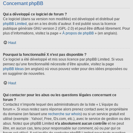
Concernant phpBB
Qui a développé ce logiciel de forum ?
Ce logiciel (dans sa version non modifiée) est développé et distribué par
phpBB Limited
, qui en a les droits d’auteur. Il est publié sous la licence
publique générale GNU version 2 (GPL-2.0) et peut être diffusé librement. Pour
plus d’informations, visitez la page «
À propos de phpBB
» (en anglais).
Haut
Pourquoi la fonctionnalité X n’est pas disponible ?
Ce logiciel a été développé et mis sous licence par phpBB Limited. Si vous
pensez qu’une fonctionnalité nécessite d’être ajoutée, visitez la page
phpBB Ideas
(en anglais) où vous pouvez voter pour des idées proposées ou
en suggérer de nouvelles.
Haut
Qui contacter pour les abus ou les questions légales concernant ce
forum ?
Contactez n’importe lequel des administrateurs de la liste « L’équipe du
forum ». Si vous restez sans réponse alors prenez contact avec le propriétaire
du domaine (en faisant une
recherche sur whois
) ou si un service gratuit est
utilisé (exemple : Yahoo!, Free, f2s.com, etc.), avec le service de gestion ou des
abus. Notez que phpBB Limited
n’a absolument aucun contrôle
et ne peut
être, en aucun cas, tenu pour responsable sur
comment
,
où
ou
par qui
ce