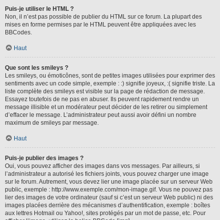
Puis-je utiliser le HTML ?
Non, il n’est pas possible de publier du HTML sur ce forum. La plupart des
mises en forme permises par le HTML peuvent être appliquées avec les
BBCodes.
Haut
Que sont les smileys ?
Les smileys, ou émoticônes, sont de petites images utilisées pour exprimer des
sentiments avec un code simple, exemple : :) signifie joyeux, :( signifie triste. La
liste complète des smileys est visible sur la page de rédaction de message.
Essayez toutefois de ne pas en abuser. Ils peuvent rapidement rendre un
message illisible et un modérateur peut décider de les retirer ou simplement
d’effacer le message. L’administrateur peut aussi avoir défini un nombre
maximum de smileys par message.
Haut
Puis-je publier des images ?
Oui, vous pouvez afficher des images dans vos messages. Par ailleurs, si
l’administrateur a autorisé les fichiers joints, vous pouvez charger une image
sur le forum. Autrement, vous devez lier une image placée sur un serveur Web
public, exemple : http://www.exemple.com/mon-image.gif. Vous ne pouvez pas
lier des images de votre ordinateur (sauf si c’est un serveur Web public) ni des
images placées derrière des mécanismes d’authentification, exemple : boîtes
aux lettres Hotmail ou Yahoo!, sites protégés par un mot de passe, etc. Pour