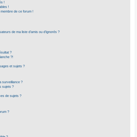
s !
bles !
un membre de ce forum !
sateurs de ma liste d’amis ou d’ignorés ?
sultat ?
lanche ?!
ages et sujets ?
la surveillance ?
s sujets ?
es de sujets ?
forum ?
ible ?