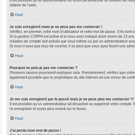
Il est possible qu’un administrateur du forum ait désactivé la création de nou
obtenir de l’aide.
Haut
Je suis enregistré mais je ne peux pas me connecter !
Vérifiez, en premier, votre nom d’utilisateur et votre mot de passe. S’ils sont co
Si la gestion COPPA est active et si vous avez indiqué avoir moins de 13 ans 
création de compte soit activée par vous-même ou par un administrateur avant
Si vous n’avez pas reçu de courriel, il se peut que vous ayez fourni une adresse
Haut
Pourquoi ne puis-je pas me connecter ?
Plusieurs raisons pourraient expliquer cela. Premièrement, vérifiez que votre n
également possible que le propriétaire du site Internet ait une erreur de config
Haut
Je me suis enregistré par le passé mais je ne peux plus me connecter ?!
Il est possible qu’un administrateur ait désactivé ou supprimé votre compte. 
ré-enregistrer et soyez plus investi sur le forum.
Haut
J’ai perdu mon mot de passe !