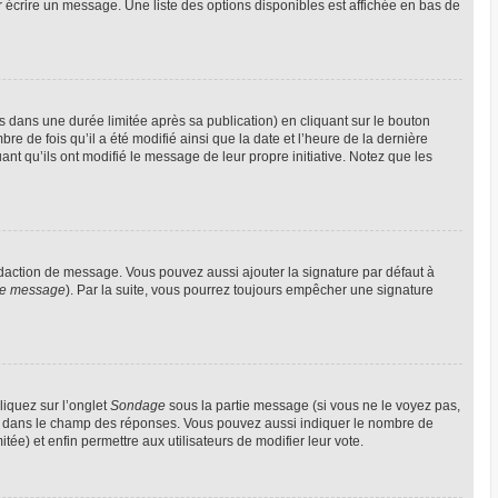
 écrire un message. Une liste des options disponibles est affichée en bas de
ans une durée limitée après sa publication) en cliquant sur le bouton
 de fois qu’il a été modifié ainsi que la date et l’heure de la dernière
nt qu’ils ont modifié le message de leur propre initiative. Notez que les
édaction de message. Vous pouvez aussi ajouter la signature par défaut à
 de message
). Par la suite, vous pourrez toujours empêcher une signature
liquez sur l’onglet
Sondage
sous la partie message (si vous ne le voyez pas,
gne dans le champ des réponses. Vous pouvez aussi indiquer le nombre de
itée) et enfin permettre aux utilisateurs de modifier leur vote.