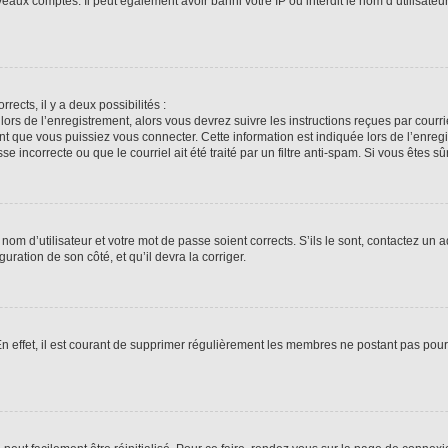
veaux comptes. Il peut également avoir banni votre IP ou interdit le nom d’utilisate
rrects, il y a deux possibilités :
lors de l’enregistrement, alors vous devrez suivre les instructions reçues par cour
 que vous puissiez vous connecter. Cette information est indiquée lors de l’enregis
 incorrecte ou que le courriel ait été traité par un filtre anti-spam. Si vous êtes sû
om d’utilisateur et votre mot de passe soient corrects. S’ils le sont, contactez un a
uration de son côté, et qu’il devra la corriger.
En effet, il est courant de supprimer régulièrement les membres ne postant pas pour 