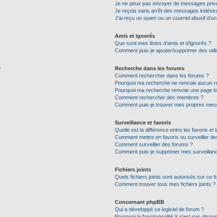
Je ne peux pas envoyer de messages privé
Je reçois sans arrêt des messages indésira
J’ai reçu un spam ou un courriel abusif d’
Amis et ignorés
Que sont mes listes d’amis et d’ignorés ?
Comment puis-je ajouter/supprimer des utili
Recherche dans les forums
?
Comment rechercher dans les forums ?
Pourquoi ma recherche ne renvoie aucun ré
Pourquoi ma recherche renvoie une page b
Comment rechercher des membres ?
Comment puis-je trouver mes propres mess
Surveillance et favoris
Quelle est la différence entre les favoris et 
Comment mettre en favoris ou surveiller de
Comment surveiller des forums ?
Comment puis-je supprimer mes surveillanc
Fichiers joints
Quels fichiers joints sont autorisés sur ce 
Comment trouver tous mes fichiers joints ?
Concernant phpBB
Qui a développé ce logiciel de forum ?
Pourquoi la fonctionnalité X n’est pas dispon