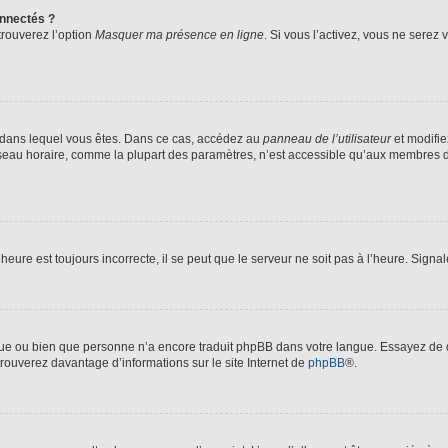
nnectés ?
trouverez l’option
Masquer ma présence en ligne
. Si vous l’activez, vous ne serez
lui dans lequel vous êtes. Dans ce cas, accédez au
panneau de l’utilisateur
et modifie
fuseau horaire, comme la plupart des paramètres, n’est accessible qu’aux membres d
heure est toujours incorrecte, il se peut que le serveur ne soit pas à l’heure. Sign
angue ou bien que personne n’a encore traduit phpBB dans votre langue. Essayez de d
trouverez davantage d’informations sur le site Internet de
phpBB
®.