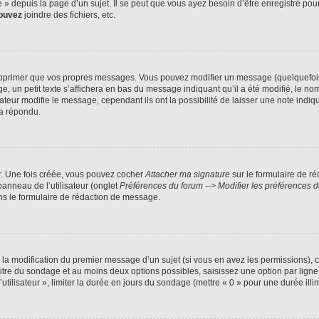
 depuis la page d’un sujet. Il se peut que vous ayez besoin d’être enregistré pour
ouvez
joindre des fichiers, etc.
pprimer que vos propres messages. Vous pouvez modifier un message (quelquefois d
 petit texte s’affichera en bas du message indiquant qu’il a été modifié, le nombre
ur modifie le message, cependant ils ont la possibilité de laisser une note indiqua
 a répondu.
r. Une fois créée, vous pouvez cocher
Attacher ma signature
sur le formulaire de r
panneau de l’utilisateur (onglet
Préférences du forum --> Modifier les préférences
s le formulaire de rédaction de message.
u la modification du premier message d’un sujet (si vous en avez les permissions), c
 titre du sondage et au moins deux options possibles, saisissez une option par li
utilisateur », limiter la durée en jours du sondage (mettre « 0 » pour une durée illim