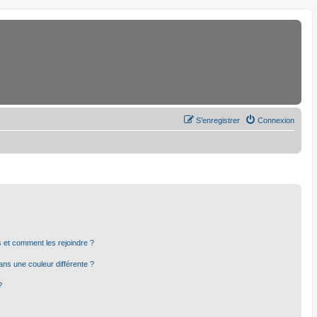
S’enregistrer
Connexion
rs et comment les rejoindre ?
ns une couleur différente ?
?