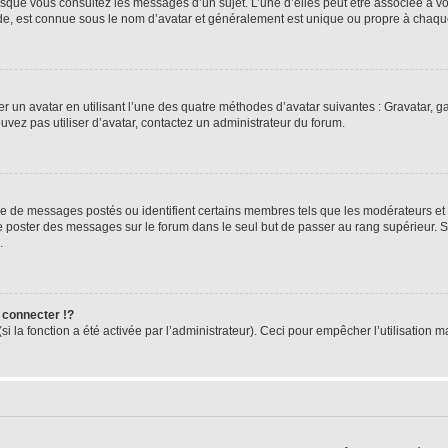
orsque vous consultez les messages d’un sujet. L’une d’elles peut être associée à 
nde, est connue sous le nom d’avatar et généralement est unique ou propre à cha
er un avatar en utilisant l’une des quatre méthodes d’avatar suivantes : Gravatar, ga
ouvez pas utiliser d’avatar, contactez un administrateur du forum.
bre de messages postés ou identifient certains membres tels que les modérateurs et
z de poster des messages sur le forum dans le seul but de passer au rang supérieur. 
.
connecter !?
 la fonction a été activée par l’administrateur). Ceci pour empêcher l’utilisation mal