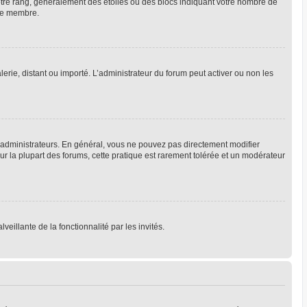
votre rang, généralement des étoiles ou des blocs indiquant votre nombre de
que membre.
lerie, distant ou importé. L’administrateur du forum peut activer ou non les
 administrateurs. En général, vous ne pouvez pas directement modifier
Sur la plupart des forums, cette pratique est rarement tolérée et un modérateur
veillante de la fonctionnalité par les invités.