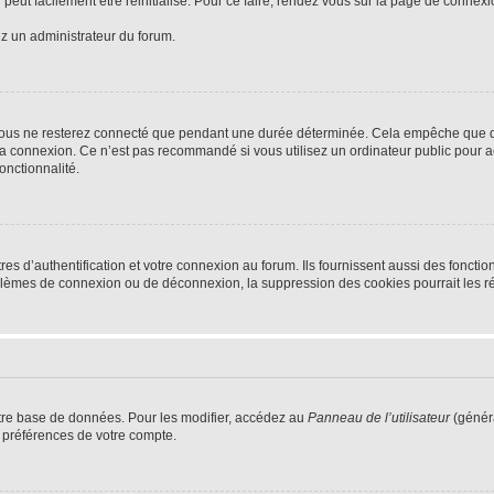
peut facilement être réinitialisé. Pour ce faire, rendez vous sur la page de connex
ez un administrateur du forum.
vous ne resterez connecté que pendant une durée déterminée. Cela empêche que quel
la connexion. Ce n’est pas recommandé si vous utilisez un ordinateur public pour ac
onctionnalité.
d’authentification et votre connexion au forum. Ils fournissent aussi des fonctionn
oblèmes de connexion ou de déconnexion, la suppression des cookies pourrait les r
tre base de données. Pour les modifier, accédez au
Panneau de l’utilisateur
(généra
 préférences de votre compte.