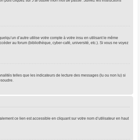
ion puis cliquez sur
J’ai oublié mon mot de passe
. Suivez les instructions
qu’un d’autre utilise votre compte à votre insu en utilisant le même
céder au forum (bibliothèque, cyber-café, université, etc.). Si vous ne voyez
alités telles que les indicateurs de lecture des messages (lu ou non lu) si
ésoudre.
lement ce lien est accessible en cliquant sur votre nom d’utilisateur en haut