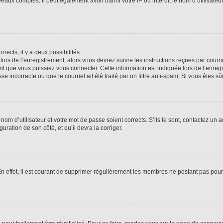
veaux comptes. Il peut également avoir banni votre IP ou interdit le nom d’utilisate
rrects, il y a deux possibilités :
lors de l’enregistrement, alors vous devrez suivre les instructions reçues par cour
 que vous puissiez vous connecter. Cette information est indiquée lors de l’enregis
 incorrecte ou que le courriel ait été traité par un filtre anti-spam. Si vous êtes sû
om d’utilisateur et votre mot de passe soient corrects. S’ils le sont, contactez un a
uration de son côté, et qu’il devra la corriger.
En effet, il est courant de supprimer régulièrement les membres ne postant pas pour 