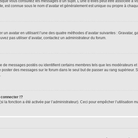
orsque vous consultez les messages d’un sujet. L’une d’elles peut être associée à 
nde, est connue sous le nom d’avatar et généralement est unique ou propre à cha
er un avatar en utilisant l’une des quatre méthodes d’avatar suivantes : Gravatar, ga
ouvez pas utiliser d’avatar, contactez un administrateur du forum.
bre de messages postés ou identifient certains membres tels que les modérateurs et
z de poster des messages sur le forum dans le seul but de passer au rang supérieur. 
.
connecter !?
 la fonction a été activée par l’administrateur). Ceci pour empêcher l’utilisation mal