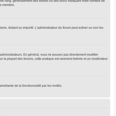
votre rang, généralement des étoiles ou des blocs indiquant votre nombre de
que membre.
lerie, distant ou importé. L’administrateur du forum peut activer ou non les
 administrateurs. En général, vous ne pouvez pas directement modifier
Sur la plupart des forums, cette pratique est rarement tolérée et un modérateur
veillante de la fonctionnalité par les invités.