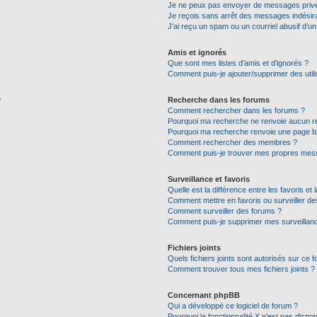
Je ne peux pas envoyer de messages privé
Je reçois sans arrêt des messages indésira
J’ai reçu un spam ou un courriel abusif d’
Amis et ignorés
Que sont mes listes d’amis et d’ignorés ?
Comment puis-je ajouter/supprimer des utili
Recherche dans les forums
?
Comment rechercher dans les forums ?
Pourquoi ma recherche ne renvoie aucun ré
Pourquoi ma recherche renvoie une page b
Comment rechercher des membres ?
Comment puis-je trouver mes propres mess
Surveillance et favoris
Quelle est la différence entre les favoris et 
Comment mettre en favoris ou surveiller de
Comment surveiller des forums ?
Comment puis-je supprimer mes surveillanc
Fichiers joints
Quels fichiers joints sont autorisés sur ce 
Comment trouver tous mes fichiers joints ?
Concernant phpBB
Qui a développé ce logiciel de forum ?
Pourquoi la fonctionnalité X n’est pas dispon