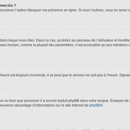
nnectés ?
trouverez l’option
Masquer ma présence en ligne
. Si vous l’activez, vous ne serez
lui dans lequel vous êtes. Dans ce cas, accédez au
panneau de l’utilisateur
et modifie
fuseau horaire, comme la plupart des paramètres, n’est accessible qu’aux membres d
heure est toujours incorrecte, il se peut que le serveur ne soit pas à l’heure. Sign
angue ou bien que personne n’a encore traduit phpBB dans votre langue. Essayez de d
trouverez davantage d’informations sur le site Internet de
phpBB
®.