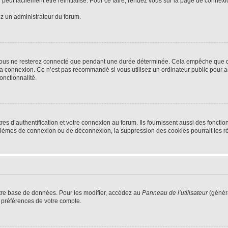
peut facilement être réinitialisé. Pour ce faire, rendez vous sur la page de connex
ez un administrateur du forum.
vous ne resterez connecté que pendant une durée déterminée. Cela empêche que quel
la connexion. Ce n’est pas recommandé si vous utilisez un ordinateur public pour ac
onctionnalité.
d’authentification et votre connexion au forum. Ils fournissent aussi des fonctionn
oblèmes de connexion ou de déconnexion, la suppression des cookies pourrait les r
tre base de données. Pour les modifier, accédez au
Panneau de l’utilisateur
(généra
 préférences de votre compte.