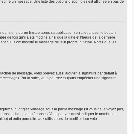
 écrire un message. Une liste des options disponibles est affichée en bas de
ans une durée limitée après sa publication) en cliquant sur le bouton
 de fois qu’il a été modifié ainsi que la date et l’heure de la dernière
nt qu’ils ont modifié le message de leur propre initiative. Notez que les
édaction de message. Vous pouvez aussi ajouter la signature par défaut à
 de message
). Par la suite, vous pourrez toujours empêcher une signature
liquez sur l’onglet
Sondage
sous la partie message (si vous ne le voyez pas,
gne dans le champ des réponses. Vous pouvez aussi indiquer le nombre de
itée) et enfin permettre aux utilisateurs de modifier leur vote.