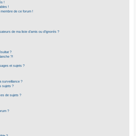
s !
bles !
un membre de ce forum !
sateurs de ma liste d’amis ou d’ignorés ?
sultat ?
lanche ?!
ages et sujets ?
la surveillance ?
s sujets ?
es de sujets ?
forum ?
ible ?