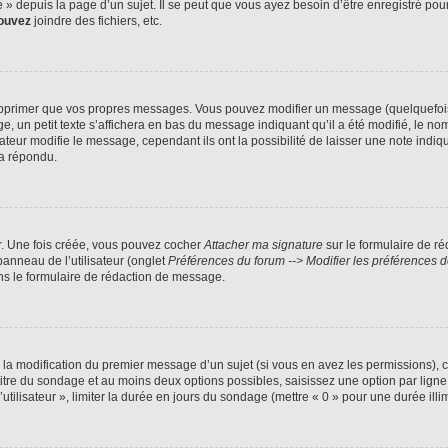
 depuis la page d’un sujet. Il se peut que vous ayez besoin d’être enregistré pour
ouvez
joindre des fichiers, etc.
pprimer que vos propres messages. Vous pouvez modifier un message (quelquefois d
 petit texte s’affichera en bas du message indiquant qu’il a été modifié, le nombre
ur modifie le message, cependant ils ont la possibilité de laisser une note indiqua
 a répondu.
r. Une fois créée, vous pouvez cocher
Attacher ma signature
sur le formulaire de r
panneau de l’utilisateur (onglet
Préférences du forum --> Modifier les préférences
s le formulaire de rédaction de message.
u la modification du premier message d’un sujet (si vous en avez les permissions), c
 titre du sondage et au moins deux options possibles, saisissez une option par li
utilisateur », limiter la durée en jours du sondage (mettre « 0 » pour une durée illim