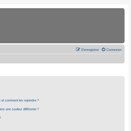
S’enregistrer
Connexion
rs et comment les rejoindre ?
ns une couleur différente ?
?