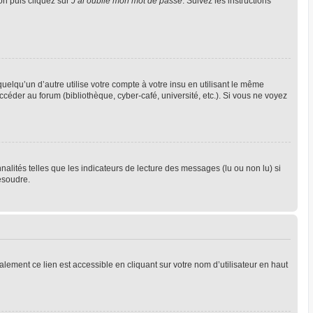
ion puis cliquez sur
J’ai oublié mon mot de passe
. Suivez les instructions
qu’un d’autre utilise votre compte à votre insu en utilisant le même
céder au forum (bibliothèque, cyber-café, université, etc.). Si vous ne voyez
alités telles que les indicateurs de lecture des messages (lu ou non lu) si
ésoudre.
lement ce lien est accessible en cliquant sur votre nom d’utilisateur en haut