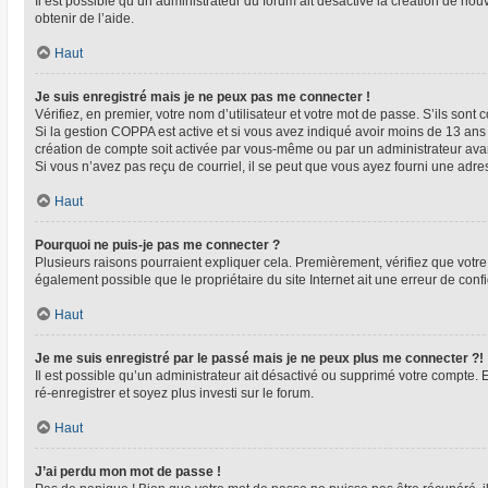
Il est possible qu’un administrateur du forum ait désactivé la création de nou
obtenir de l’aide.
Haut
Je suis enregistré mais je ne peux pas me connecter !
Vérifiez, en premier, votre nom d’utilisateur et votre mot de passe. S’ils sont co
Si la gestion COPPA est active et si vous avez indiqué avoir moins de 13 ans 
création de compte soit activée par vous-même ou par un administrateur avant
Si vous n’avez pas reçu de courriel, il se peut que vous ayez fourni une adresse
Haut
Pourquoi ne puis-je pas me connecter ?
Plusieurs raisons pourraient expliquer cela. Premièrement, vérifiez que votre n
également possible que le propriétaire du site Internet ait une erreur de config
Haut
Je me suis enregistré par le passé mais je ne peux plus me connecter ?!
Il est possible qu’un administrateur ait désactivé ou supprimé votre compte. 
ré-enregistrer et soyez plus investi sur le forum.
Haut
J’ai perdu mon mot de passe !