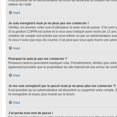
Il est possible qu’un administrateur du forum ait désactivé la création de nou
obtenir de l’aide.
Haut
Je suis enregistré mais je ne peux pas me connecter !
Vérifiez, en premier, votre nom d’utilisateur et votre mot de passe. S’ils sont co
Si la gestion COPPA est active et si vous avez indiqué avoir moins de 13 ans 
création de compte soit activée par vous-même ou par un administrateur avant
Si vous n’avez pas reçu de courriel, il se peut que vous ayez fourni une adresse
Haut
Pourquoi ne puis-je pas me connecter ?
Plusieurs raisons pourraient expliquer cela. Premièrement, vérifiez que votre n
également possible que le propriétaire du site Internet ait une erreur de config
Haut
Je me suis enregistré par le passé mais je ne peux plus me connecter ?!
Il est possible qu’un administrateur ait désactivé ou supprimé votre compte. 
ré-enregistrer et soyez plus investi sur le forum.
Haut
J’ai perdu mon mot de passe !