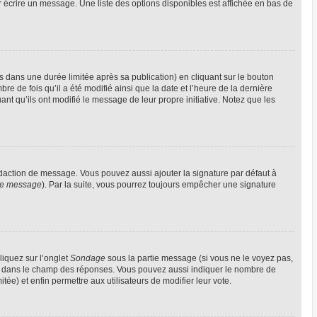
 écrire un message. Une liste des options disponibles est affichée en bas de
ans une durée limitée après sa publication) en cliquant sur le bouton
 de fois qu’il a été modifié ainsi que la date et l’heure de la dernière
nt qu’ils ont modifié le message de leur propre initiative. Notez que les
édaction de message. Vous pouvez aussi ajouter la signature par défaut à
 de message
). Par la suite, vous pourrez toujours empêcher une signature
liquez sur l’onglet
Sondage
sous la partie message (si vous ne le voyez pas,
gne dans le champ des réponses. Vous pouvez aussi indiquer le nombre de
itée) et enfin permettre aux utilisateurs de modifier leur vote.