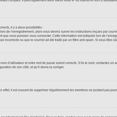
veaux comptes. Il peut également avoir banni votre IP ou interdit le nom d’utilisate
rrects, il y a deux possibilités :
lors de l’enregistrement, alors vous devrez suivre les instructions reçues par cour
 que vous puissiez vous connecter. Cette information est indiquée lors de l’enregis
 incorrecte ou que le courriel ait été traité par un filtre anti-spam. Si vous êtes sû
om d’utilisateur et votre mot de passe soient corrects. S’ils le sont, contactez un a
uration de son côté, et qu’il devra la corriger.
En effet, il est courant de supprimer régulièrement les membres ne postant pas pour 