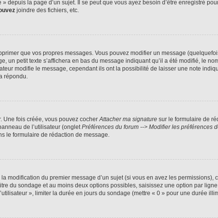
 depuis la page d’un sujet. Il se peut que vous ayez besoin d’être enregistré pour
ouvez
joindre des fichiers, etc.
pprimer que vos propres messages. Vous pouvez modifier un message (quelquefois d
 petit texte s’affichera en bas du message indiquant qu’il a été modifié, le nombre
ur modifie le message, cependant ils ont la possibilité de laisser une note indiqua
 a répondu.
r. Une fois créée, vous pouvez cocher
Attacher ma signature
sur le formulaire de r
panneau de l’utilisateur (onglet
Préférences du forum --> Modifier les préférences
s le formulaire de rédaction de message.
u la modification du premier message d’un sujet (si vous en avez les permissions), c
 titre du sondage et au moins deux options possibles, saisissez une option par li
utilisateur », limiter la durée en jours du sondage (mettre « 0 » pour une durée illim