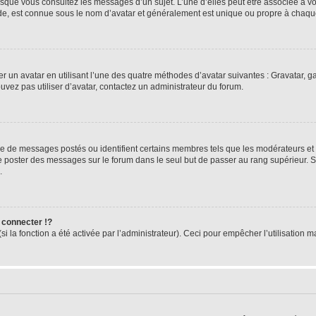
orsque vous consultez les messages d’un sujet. L’une d’elles peut être associée à 
nde, est connue sous le nom d’avatar et généralement est unique ou propre à cha
er un avatar en utilisant l’une des quatre méthodes d’avatar suivantes : Gravatar, ga
ouvez pas utiliser d’avatar, contactez un administrateur du forum.
bre de messages postés ou identifient certains membres tels que les modérateurs et
z de poster des messages sur le forum dans le seul but de passer au rang supérieur. 
.
connecter !?
 la fonction a été activée par l’administrateur). Ceci pour empêcher l’utilisation mal