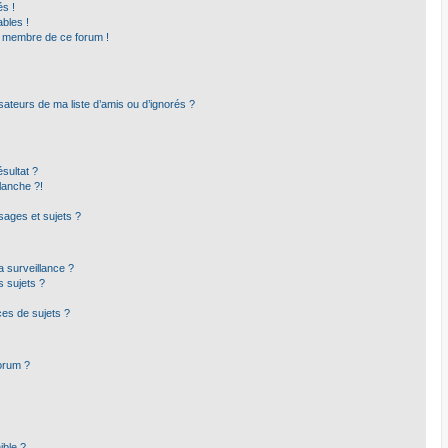
s !
bles !
un membre de ce forum !
sateurs de ma liste d’amis ou d’ignorés ?
sultat ?
lanche ?!
ages et sujets ?
la surveillance ?
s sujets ?
es de sujets ?
forum ?
ible ?