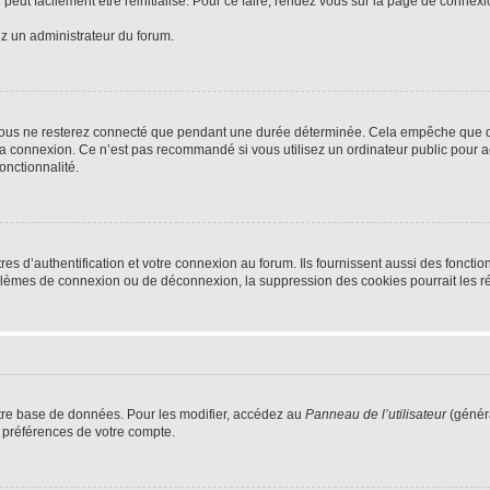
peut facilement être réinitialisé. Pour ce faire, rendez vous sur la page de connex
ez un administrateur du forum.
vous ne resterez connecté que pendant une durée déterminée. Cela empêche que quel
la connexion. Ce n’est pas recommandé si vous utilisez un ordinateur public pour ac
onctionnalité.
d’authentification et votre connexion au forum. Ils fournissent aussi des fonctionn
oblèmes de connexion ou de déconnexion, la suppression des cookies pourrait les r
tre base de données. Pour les modifier, accédez au
Panneau de l’utilisateur
(généra
 préférences de votre compte.