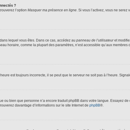
nnectés ?
trouverez l’option
Masquer ma présence en ligne
. Si vous l’activez, vous ne serez
lui dans lequel vous êtes. Dans ce cas, accédez au
panneau de l’utilisateur
et modifie
fuseau horaire, comme la plupart des paramètres, n’est accessible qu’aux membres d
heure est toujours incorrecte, il se peut que le serveur ne soit pas à l’heure. Sign
angue ou bien que personne n’a encore traduit phpBB dans votre langue. Essayez de d
trouverez davantage d’informations sur le site Internet de
phpBB
®.