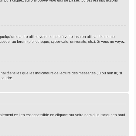
ion puis cliquez sur
J’ai oublié mon mot de passe
. Suivez les instructions
qu’un d’autre utilise votre compte à votre insu en utilisant le même
céder au forum (bibliothèque, cyber-café, université, etc.). Si vous ne voyez
alités telles que les indicateurs de lecture des messages (lu ou non lu) si
ésoudre.
lement ce lien est accessible en cliquant sur votre nom d’utilisateur en haut