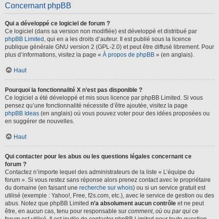
Concernant phpBB
Qui a développé ce logiciel de forum ?
Ce logiciel (dans sa version non modifiée) est développé et distribué par
phpBB Limited
, qui en a les droits d’auteur. Il est publié sous la licence
publique générale GNU version 2 (GPL-2.0) et peut être diffusé librement. Pour
plus d’informations, visitez la page «
À propos de phpBB
» (en anglais).
Haut
Pourquoi la fonctionnalité X n’est pas disponible ?
Ce logiciel a été développé et mis sous licence par phpBB Limited. Si vous
pensez qu’une fonctionnalité nécessite d’être ajoutée, visitez la page
phpBB Ideas
(en anglais) où vous pouvez voter pour des idées proposées ou
en suggérer de nouvelles.
Haut
Qui contacter pour les abus ou les questions légales concernant ce
forum ?
Contactez n’importe lequel des administrateurs de la liste « L’équipe du
forum ». Si vous restez sans réponse alors prenez contact avec le propriétaire
du domaine (en faisant une
recherche sur whois
) ou si un service gratuit est
utilisé (exemple : Yahoo!, Free, f2s.com, etc.), avec le service de gestion ou des
abus. Notez que phpBB Limited
n’a absolument aucun contrôle
et ne peut
être, en aucun cas, tenu pour responsable sur
comment
,
où
ou
par qui
ce