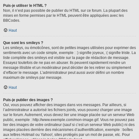
Puis-je utiliser le HTML ?
Non, il n’est pas possible de publier du HTML sur ce forum. La plupart des
mises en forme permises par le HTML peuvent être appliquées avec les
BBCodes.
Haut
Que sont les smileys ?
Les smileys, ou émoticônes, sont de petites images utilisées pour exprimer des
sentiments avec un code simple, exemple : :) signifie joyeux, :( signifie triste. La
liste complète des smileys est visible sur la page de rédaction de message.
Essayez toutefois de ne pas en abuser. Ils peuvent rapidement rendre un
message illisible et un modérateur peut décider de les retirer ou simplement
d’effacer le message. L’administrateur peut aussi avoir défini un nombre
maximum de smileys par message.
Haut
Puis-je publier des images ?
Oui, vous pouvez afficher des images dans vos messages. Par ailleurs, si
l’administrateur a autorisé les fichiers joints, vous pouvez charger une image
sur le forum. Autrement, vous devez lier une image placée sur un serveur Web
public, exemple : http://www.exemple.com/mon-image.gif. Vous ne pouvez pas
lier des images de votre ordinateur (sauf si c’est un serveur Web public) ni des
images placées derrière des mécanismes d’authentification, exemple : boîtes
aux lettres Hotmail ou Yahoo!, sites protégés par un mot de passe, etc. Pour