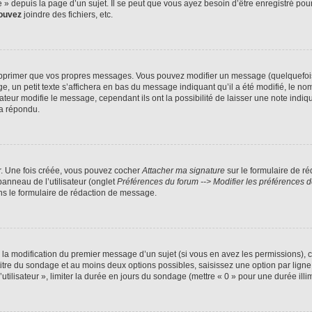
 depuis la page d’un sujet. Il se peut que vous ayez besoin d’être enregistré pour
ouvez
joindre des fichiers, etc.
pprimer que vos propres messages. Vous pouvez modifier un message (quelquefois d
 petit texte s’affichera en bas du message indiquant qu’il a été modifié, le nombre
ur modifie le message, cependant ils ont la possibilité de laisser une note indiqua
 a répondu.
r. Une fois créée, vous pouvez cocher
Attacher ma signature
sur le formulaire de r
panneau de l’utilisateur (onglet
Préférences du forum --> Modifier les préférences
s le formulaire de rédaction de message.
u la modification du premier message d’un sujet (si vous en avez les permissions), c
 titre du sondage et au moins deux options possibles, saisissez une option par li
utilisateur », limiter la durée en jours du sondage (mettre « 0 » pour une durée illim