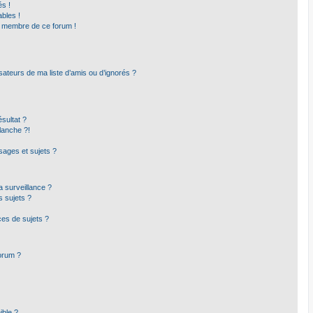
s !
bles !
un membre de ce forum !
sateurs de ma liste d’amis ou d’ignorés ?
sultat ?
lanche ?!
ages et sujets ?
la surveillance ?
s sujets ?
es de sujets ?
forum ?
ible ?