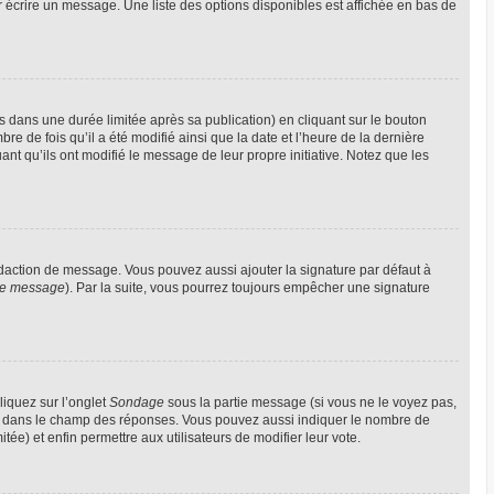
 écrire un message. Une liste des options disponibles est affichée en bas de
ans une durée limitée après sa publication) en cliquant sur le bouton
 de fois qu’il a été modifié ainsi que la date et l’heure de la dernière
nt qu’ils ont modifié le message de leur propre initiative. Notez que les
édaction de message. Vous pouvez aussi ajouter la signature par défaut à
 de message
). Par la suite, vous pourrez toujours empêcher une signature
liquez sur l’onglet
Sondage
sous la partie message (si vous ne le voyez pas,
gne dans le champ des réponses. Vous pouvez aussi indiquer le nombre de
itée) et enfin permettre aux utilisateurs de modifier leur vote.