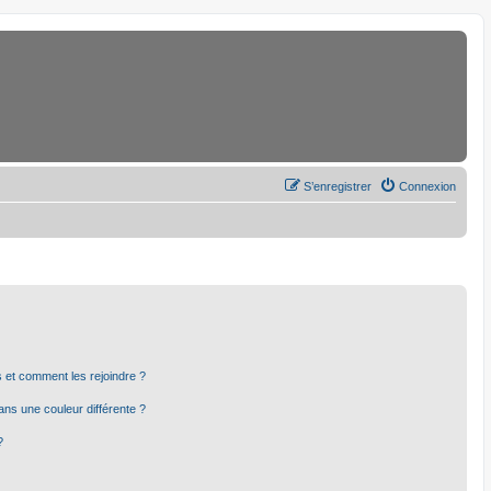
S’enregistrer
Connexion
rs et comment les rejoindre ?
ns une couleur différente ?
?