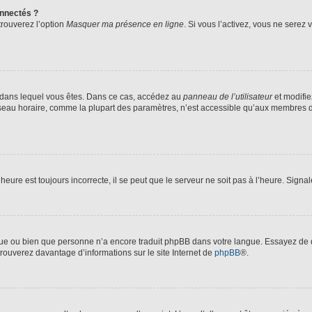
nnectés ?
trouverez l’option
Masquer ma présence en ligne
. Si vous l’activez, vous ne serez
lui dans lequel vous êtes. Dans ce cas, accédez au
panneau de l’utilisateur
et modifie
fuseau horaire, comme la plupart des paramètres, n’est accessible qu’aux membres d
heure est toujours incorrecte, il se peut que le serveur ne soit pas à l’heure. Sign
angue ou bien que personne n’a encore traduit phpBB dans votre langue. Essayez de d
trouverez davantage d’informations sur le site Internet de
phpBB
®.