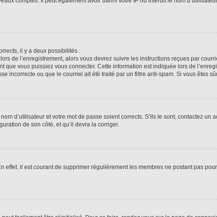
veaux comptes. Il peut également avoir banni votre IP ou interdit le nom d’utilisate
rrects, il y a deux possibilités :
lors de l’enregistrement, alors vous devrez suivre les instructions reçues par cour
 que vous puissiez vous connecter. Cette information est indiquée lors de l’enregis
 incorrecte ou que le courriel ait été traité par un filtre anti-spam. Si vous êtes sû
om d’utilisateur et votre mot de passe soient corrects. S’ils le sont, contactez un a
uration de son côté, et qu’il devra la corriger.
En effet, il est courant de supprimer régulièrement les membres ne postant pas pour 