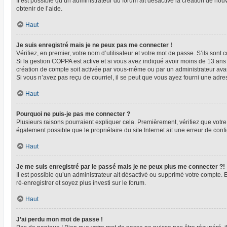
Il est possible qu’un administrateur du forum ait désactivé la création de nou
obtenir de l’aide.
Haut
Je suis enregistré mais je ne peux pas me connecter !
Vérifiez, en premier, votre nom d’utilisateur et votre mot de passe. S’ils sont co
Si la gestion COPPA est active et si vous avez indiqué avoir moins de 13 ans 
création de compte soit activée par vous-même ou par un administrateur avant
Si vous n’avez pas reçu de courriel, il se peut que vous ayez fourni une adresse
Haut
Pourquoi ne puis-je pas me connecter ?
Plusieurs raisons pourraient expliquer cela. Premièrement, vérifiez que votre n
également possible que le propriétaire du site Internet ait une erreur de config
Haut
Je me suis enregistré par le passé mais je ne peux plus me connecter ?!
Il est possible qu’un administrateur ait désactivé ou supprimé votre compte. 
ré-enregistrer et soyez plus investi sur le forum.
Haut
J’ai perdu mon mot de passe !