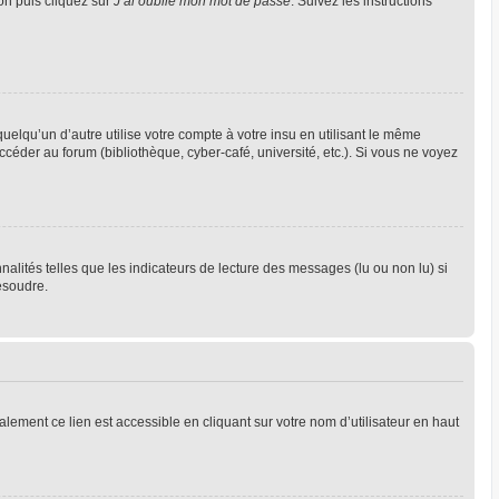
ion puis cliquez sur
J’ai oublié mon mot de passe
. Suivez les instructions
qu’un d’autre utilise votre compte à votre insu en utilisant le même
céder au forum (bibliothèque, cyber-café, université, etc.). Si vous ne voyez
alités telles que les indicateurs de lecture des messages (lu ou non lu) si
ésoudre.
lement ce lien est accessible en cliquant sur votre nom d’utilisateur en haut