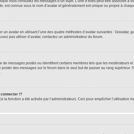
orsque vous consultez les messages d’un sujet. L’une d’elles peut être associée à 
nde, est connue sous le nom d’avatar et généralement est unique ou propre à cha
er un avatar en utilisant l’une des quatre méthodes d’avatar suivantes : Gravatar, ga
ouvez pas utiliser d’avatar, contactez un administrateur du forum.
bre de messages postés ou identifient certains membres tels que les modérateurs et
z de poster des messages sur le forum dans le seul but de passer au rang supérieur. 
.
connecter !?
 la fonction a été activée par l’administrateur). Ceci pour empêcher l’utilisation mal