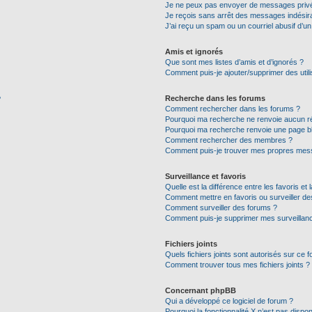
Je ne peux pas envoyer de messages privé
Je reçois sans arrêt des messages indésira
J’ai reçu un spam ou un courriel abusif d’
Amis et ignorés
Que sont mes listes d’amis et d’ignorés ?
Comment puis-je ajouter/supprimer des utili
Recherche dans les forums
?
Comment rechercher dans les forums ?
Pourquoi ma recherche ne renvoie aucun ré
Pourquoi ma recherche renvoie une page b
Comment rechercher des membres ?
Comment puis-je trouver mes propres mess
Surveillance et favoris
Quelle est la différence entre les favoris et 
Comment mettre en favoris ou surveiller de
Comment surveiller des forums ?
Comment puis-je supprimer mes surveillanc
Fichiers joints
Quels fichiers joints sont autorisés sur ce 
Comment trouver tous mes fichiers joints ?
Concernant phpBB
Qui a développé ce logiciel de forum ?
Pourquoi la fonctionnalité X n’est pas dispon