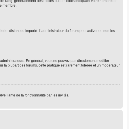
votre rang, généralement des étoiles ou des blocs indiquant votre nombre de
que membre.
lerie, distant ou importé. L’administrateur du forum peut activer ou non les
 administrateurs. En général, vous ne pouvez pas directement modifier
Sur la plupart des forums, cette pratique est rarement tolérée et un modérateur
veillante de la fonctionnalité par les invités.