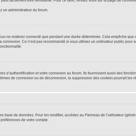
peut facilement être réinitialisé. Pour ce faire, rendez vous sur la page de connex
ez un administrateur du forum.
vous ne resterez connecté que pendant une durée déterminée. Cela empêche que quel
la connexion. Ce n’est pas recommandé si vous utilisez un ordinateur public pour ac
onctionnalité.
d’authentification et votre connexion au forum. Ils fournissent aussi des fonctionn
oblèmes de connexion ou de déconnexion, la suppression des cookies pourrait les r
tre base de données. Pour les modifier, accédez au
Panneau de l’utilisateur
(généra
 préférences de votre compte.